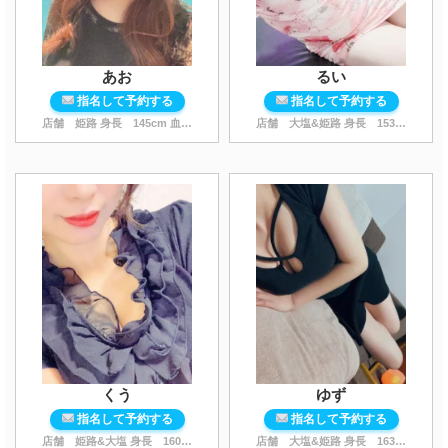
あお
るい
指名して予約する
指名して予約する
店舗 姫路 身長
145
cm 血液型 B型 スタイル
店舗 大塩&姫路 身長
...
153
cm 血液
くう
ゆず
指名して予約する
指名して予約する
店舗 姫路&大塩 身長
160
cm 血液型 A型 スタ
店舗 大塩&姫路 身長
...
163
cm 血液