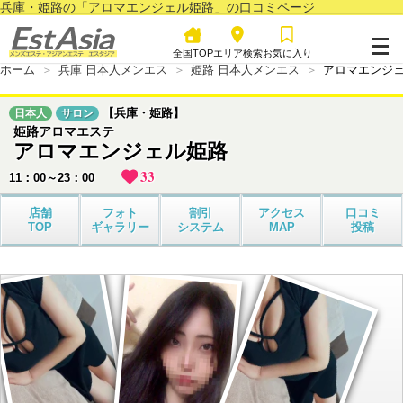
兵庫・姫路の「アロマエンジェル姫路」の口コミページ
全国TOP
エリア検索
お気に入り
ホーム
兵庫 日本人メンエス
姫路 日本人メンエス
アロマエンジ
【兵庫・姫路】
日本人
サロン
姫路アロマエステ
アロマエンジェル姫路
33
11：00～23：00
店舗
フォト
割引
アクセス
口コミ
TOP
ギャラリー
システム
MAP
投稿