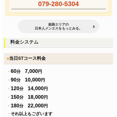
079-280-5304
姫路エリアの
日本人メンエスをもっとみる。
料金システム
●
当日STコース料金
60
7,000
・
分
円
90
10,000
・
分
円
120
14,000
・
分
円
150
18,000
・
分
円
180
22,000
・
分
円
・
それ以上もございます