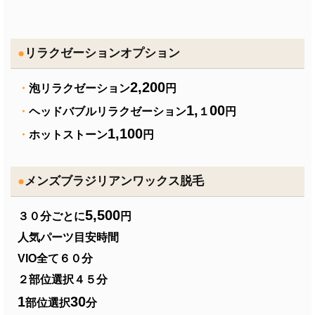
●
リラクゼーションオプション
2,200
・
泡リラクゼーション
円
1,
00
・
ヘッドバブルリラクゼーション
１
円
1,100
・
ホットストーン
円
●
メンズブラジリアンワックス脱毛
5,500
３０分ごとに
円
人気パーツ目安時間
VIO全て６０分
２部位選択４５分
1
30
部位選択
分