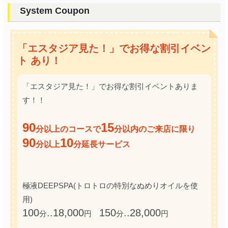
System Coupon
「エスタジア見た！」でお得な割引イベン
ト あり！
「エスタジア見た！」でお得な割引イベントありま
す！！
90
15
分以上のコースで
分以内のご来店に限り
90
10
分以上
分延長サービス
極液DEEPSPA(トロトロの特別なぬめりオイルを使
用)
100
..18,000
150
..28,000
分
円
分
円