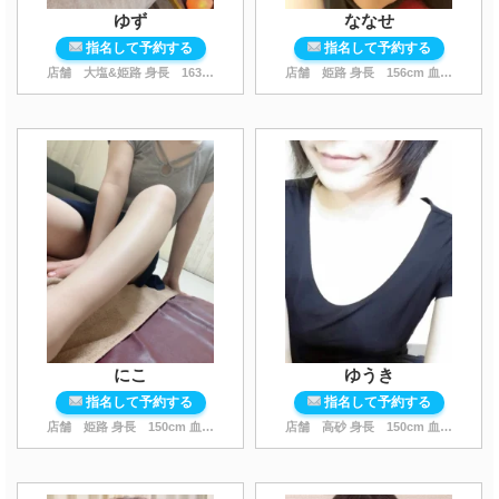
ゆず
ななせ
指名して予約する
指名して予約する
店舗 大塩&姫路 身長
163
cm 血液型 A スタイ
店舗 姫路 身長
...
156
cm 血液型 O型 スタイル
にこ
ゆうき
指名して予約する
指名して予約する
店舗 姫路 身長
150
cm 血液型 O型 スタイル
店舗 高砂 身長
...
150
cm 血液型 B スタイル 普