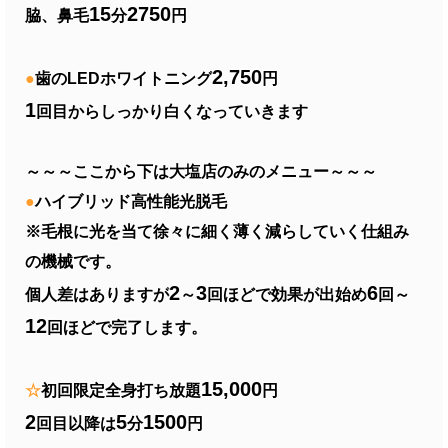
15
2750
脇、鼻毛
分
円
2,750
●
歯のLEDホワイトニング
円
1
回目からしっかり白くなっていきます
～～～ここから下は大塩店のみのメニュー～～～
●
ハイブリッド高性能光脱毛
※毛根に光を当て徐々に細く薄く減らしていく仕組み
の機械です。
2
3
6
個人差はありますが
～
回ほどで効果が出始め
回～
12
回ほどで完了します。
15,000
☆
初回限定全身打ち放題
円
2
5
1500
回目以降は
分
円