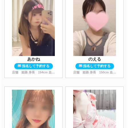
あかね
のえる
指名して予約する
指名して予約する
店舗 姫路 身長
154
cm 血液型 A型 スタイル
店舗 姫路 身長
...
150
cm 血液型 O型 スタイル