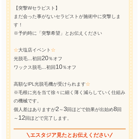
【突撃Wセラピスト】
まだ会った事がないセラピストが施術中に突撃しま
す！
※予約時に「突撃希望」とお伝えください
☆
大塩店イベント
☆
20
光脱毛…初回
％オフ
10
ワックス脱毛…初回
％オフ
高額なIPL光脱毛機が受けられます
☆
※毛根に光を当て徐々に細く薄く減らしていく仕組み
の機械です。
2
3
8
個人差はありますが
～
回ほどで効果が出始め
回
12
～
回ほどで完了します。
エスタジア見たとお伝えください