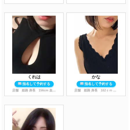
くれは
かな
指名して予約する
指名して予約する
店舗 姫路 身長
156
cm 血液型 AB スタイル
店舗 姫路 身長
...
162
ｃｍ 血液型 秘密 スタイル