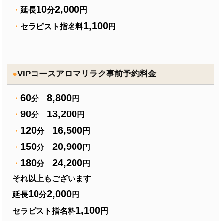
10
2,000
・
延長
分
円
1,100
・
セラピスト指名料
円
●
VIPコースアロマリラク事前予約料金
60
8,800
・
分
円
90
13,200
・
分
円
120
16,500
・
分
円
150
20,900
・
分
円
180
24,200
・
分
円
それ以上もございます
10
2,000
延長
分
円
1,100
セラピスト指名料
円