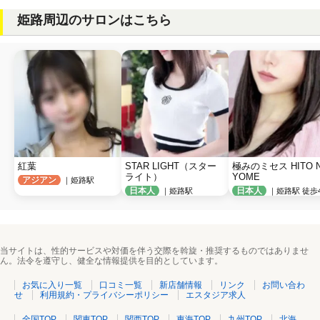
姫路周辺のサロンはこちら
紅葉
STAR LIGHT（スター
極みのミセス HITO N
ライト）
YOME
アジアン
｜姫路駅
日本人
日本人
｜姫路駅
｜姫路駅 徒歩
当サイトは、性的サービスや対価を伴う交際を斡旋・推奨するものではありませ
ん。法令を遵守し、健全な情報提供を目的としています。
お気に入り一覧
口コミ一覧
新店舗情報
リンク
お問い合わ
せ
利用規約・プライバシーポリシー
エスタジア求人
全国TOP
関東TOP
関西TOP
東海TOP
九州TOP
北海