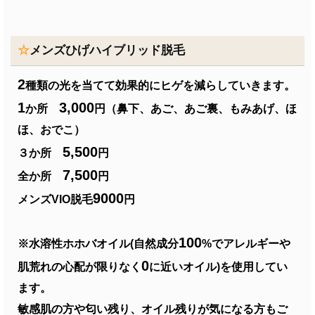
☆
メンズひげハイブリッド脱毛
2
種類の光を当てて効果的にヒゲを減らしていきます。
1
3,000
か所
円（鼻下、あご、あご裏、もみあげ、ほ
ほ、おでこ）
5,500
３か所
円
7,500
全か所
円
9000
メンズVIO脱毛
円
100
※水溶性ホホバオイル(自然成分
%でアレルギーや
0
肌荒れの心配が限りなく
に近いオイル)を使用してい
ます。
敏感肌の方や匂い残り、オイル残りが気になる方もご