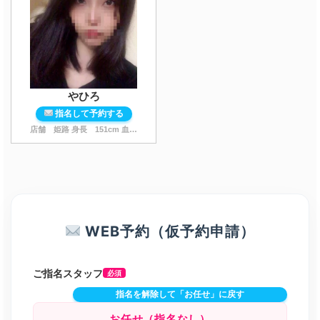
やひろ
指名して予約する
店舗 姫路 身長
151
cm 血液型 O型 スタイル
...
WEB予約（仮予約申請）
ご指名スタッフ
必須
指名を解除して「お任せ」に戻す