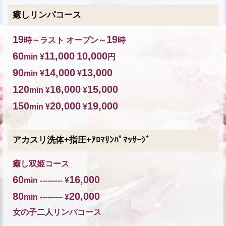
癒しリンパコース
19
19
時～ラスト オープン～
時
60
11,000
10,000
min ¥
円
90
14,000
13,000
min ¥
¥
120
16,000
15,000
min ¥
¥
150
20,000
19,000
min ¥
¥
アカスリ洗体+指圧+ｱﾛﾏﾘﾝﾊﾟﾏｯｻｰｼﾞ
癒し双姫コース
60
16,000
min --------- ¥
80
20,000
min --------- ¥
女の子二人リンパコース