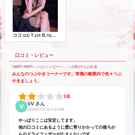
ココ
T
B
B
W
H
(
22
)
.155
.75
(
)
.57
.83
口コミ・レビュー
「HAPI HAPI～ハピハッピー～」へ1件のつぶやき
みんなのつぶやきコーナーです。常識の範囲内で色々つぶ
やきましょう。
2点
VV さん
V
2026/07/10 at 5:31 AM
やっぱりここは安定してます。
他の口コミにあるように壁に寄りかかっての後ろか
らのドライフェザーがたまんないです。