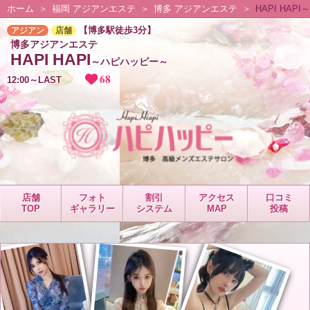
ホーム
福岡 アジアンエステ
博多 アジアンエステ
HAPI HA
【博多駅徒歩3分】
アジアン
店舗
博多アジアンエステ
HAPI HAPI
～ハピハッピー～
68
12:00～LAST
店舗
フォト
割引
アクセス
口コミ
TOP
ギャラリー
システム
MAP
投稿