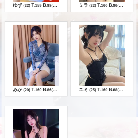
ゆず
T
B
D
W
H
ミラ
T
B
C
W
(
22
)
.159
.88
(
)
.58
.88
(
22
)
.160
.86
(
)
.58
みか
T
B
C
W
H
ユミ
T
B
D
W
(
20
)
.160
.86
(
)
.58
.88
(
25
)
.160
.88
(
)
.58