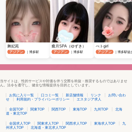
舞妃苑
癒月SPA（ゆずき）
べトgirl
アジアン
アジアン
アジアン
｜博多駅
｜博多駅
｜博多駅徒
当サイトは、性的サービスや対価を伴う交際を斡旋・推奨するものではありませ
ん。法令を遵守し、健全な情報提供を目的としています。
お気に入り一覧
口コミ一覧
新店舗情報
リンク
お問い合わ
せ
利用規約・プライバシーポリシー
エスタジア求人
全国TOP
関東TOP
関西TOP
東海TOP
九州TOP
北海
道・東北TOP
全国求人TOP
関東求人TOP
関西求人TOP
東海求人TOP
九
州求人TOP
北海道・東北求人TOP