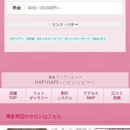
料金
60分 / 10,000円～
リンク・バナー
#
アジアン
#
店舗
#
オイルマッサージ
#
リンパマッサージ
#
あかすり
博多アジアンエステ
HAPI HAPI～ハピハッピー～
店舗
フォト
割引
アクセス
口コミ
TOP
ギャラリー
システム
MAP
投稿
博多周辺のサロンはこちら