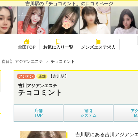
吉川駅の「チョコミント」の口コミページ
全国TOP
お気に入り一覧
メンズエステ求人
・春日部 アジアンエステ
チョコミント
【吉川駅】
アジアン
店舗
吉川アジアンエステ
チョコミント
店舗
割引
ア
TOP
システム
M
吉川駅にある吉川アジアン