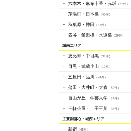
六本木・麻布十番・赤坂
（32件）
茅場町・日本橋
（46件）
秋葉原・神田
（57件）
四谷・飯田橋・水道橋
（29件）
城南エリア
恵比寿・中目黒
（31件）
目黒・武蔵小山
（12件）
五反田・品川
（24件）
蒲田・大井町・大森
（59件）
自由が丘・学芸大学
（14件）
三軒茶屋・二子玉川
（36件）
主要副都心・城西エリア
新宿
（45件）