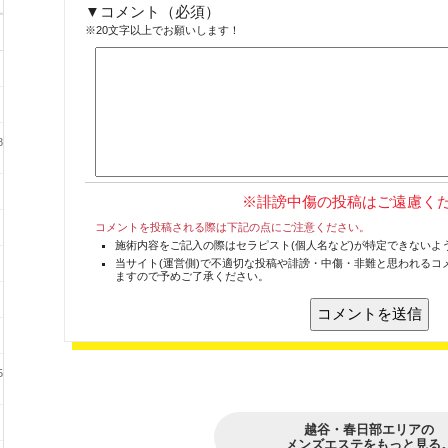
コメント
（必須）
※20文字以上でお願いします！
8
※誹謗中傷の投稿はご遠慮く
コメントを投稿される際は下記の点にご注意ください。
施術内容をご記入の際はセラピスト(個人名など)が特定できないよ
当サイト(運営側)で不適切な投稿や誹謗・中傷・非難と思われるコ
ますので予めご了承ください。
5
越谷・春日部エリアの
メンズエステをもっと見る