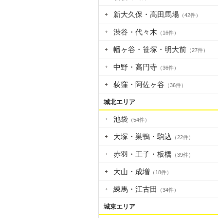
新大久保・高田馬場
（42件）
渋谷・代々木
（16件）
幡ヶ谷・笹塚・明大前
（27件）
中野・高円寺
（36件）
荻窪・阿佐ヶ谷
（36件）
城北エリア
池袋
（54件）
大塚・巣鴨・駒込
（22件）
赤羽・王子・板橋
（39件）
大山・成増
（18件）
練馬・江古田
（34件）
城東エリア