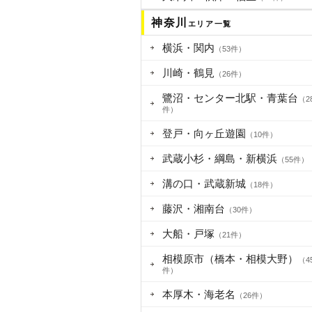
神奈川
エリア一覧
横浜・関内
（53件）
川崎・鶴見
（26件）
鷺沼・センター北駅・青葉台
（2
件）
登戸・向ヶ丘遊園
（10件）
武蔵小杉・綱島・新横浜
（55件）
溝の口・武蔵新城
（18件）
藤沢・湘南台
（30件）
大船・戸塚
（21件）
相模原市（橋本・相模大野）
（4
件）
本厚木・海老名
（26件）