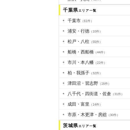
千葉県
エリア一覧
千葉市
（61件）
浦安・行徳
（10件）
松戸・八柱
（55件）
船橋・西船橋
（44件）
市川・本八幡
（22件）
柏・我孫子
（32件）
津田沼・習志野
（16件）
八千代・四街道・佐倉
（31件）
成田・富里
（14件）
市原・木更津・房総
（30件）
茨城県
エリア一覧