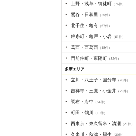
上野・浅草・御徒町
（76件）
鶯谷・日暮里
（25件）
北千住・亀有
（67件）
錦糸町・亀戸・小岩
（61件）
葛西・西葛西
（18件）
門前仲町・東陽町
（32件）
多摩エリア
立川・八王子・国分寺
（78件）
吉祥寺・三鷹・小金井
（29件）
調布・府中
（54件）
町田・鶴川
（19件）
西東京・東久留米・清瀬
（21件）
久米川・秋津・福生
（30件）