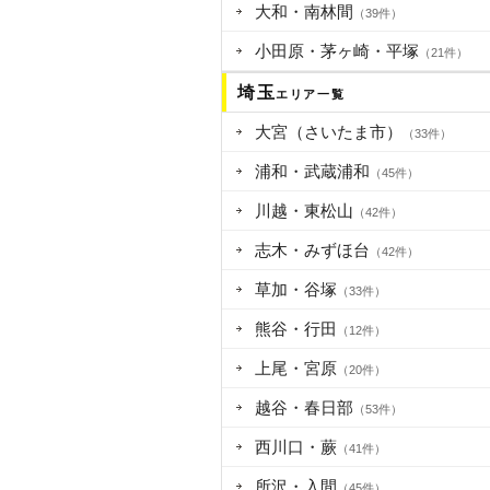
大和・南林間
（39件）
小田原・茅ヶ崎・平塚
（21件）
埼玉
エリア一覧
大宮（さいたま市）
（33件）
浦和・武蔵浦和
（45件）
川越・東松山
（42件）
志木・みずほ台
（42件）
草加・谷塚
（33件）
熊谷・行田
（12件）
上尾・宮原
（20件）
越谷・春日部
（53件）
西川口・蕨
（41件）
所沢・入間
（45件）