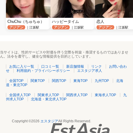
ChuChu（ちゅちゅ）
ハッピータイム
恋人
アジアン
アジアン
アジアン
｜江坂駅
｜江坂駅
｜江坂駅
当サイトは、性的サービスや対価を伴う交際を斡旋・推奨するものではありませ
ん。法令を遵守し、健全な情報提供を目的としています。
お気に入り一覧
口コミ一覧
新店舗情報
リンク
お問い合わ
せ
利用規約・プライバシーポリシー
エスタジア求人
全国TOP
関東TOP
関西TOP
東海TOP
九州TOP
北海
道・東北TOP
全国求人TOP
関東求人TOP
関西求人TOP
東海求人TOP
九
州求人TOP
北海道・東北求人TOP
Copyright ©2026
エスタジア
All Rights Reserved.