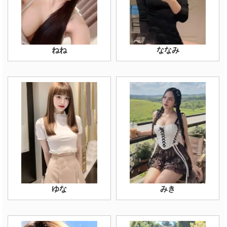
ねね
ななみ
ゆな
みき