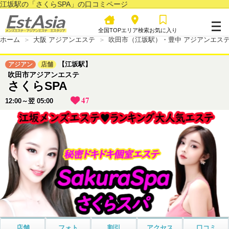
江坂駅の「さくらSPA」の口コミページ
全国TOP
エリア検索
お気に入り
ホーム
大阪 アジアンエステ
吹田市（江坂駅）・豊中 アジアンエス
【江坂駅】
アジアン
店舗
吹田市アジアンエステ
さくらSPA
47
12:00～翌 05:00
店舗
フォト
割引
アクセス
口コミ