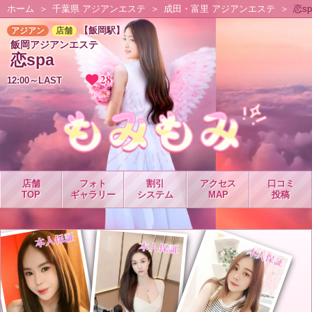
ホーム
千葉県 アジアンエステ
成田・富里 アジアンエステ
恋sp
【飯岡駅】
アジアン
店舗
飯岡アジアンエステ
恋spa
28
12:00～LAST
店舗
フォト
割引
アクセス
口コミ
TOP
ギャラリー
システム
MAP
投稿