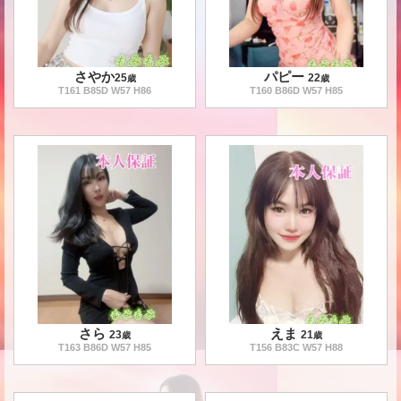
さやか
パピー
25
22
歳
歳
T
161
B
85
D W
57
H
86
T
160
B
86
D W
57
H
85
さら
えま
23
21
歳
歳
T
163
B
86
D W
57
H
85
T
156
B
83
C W
57
H
88