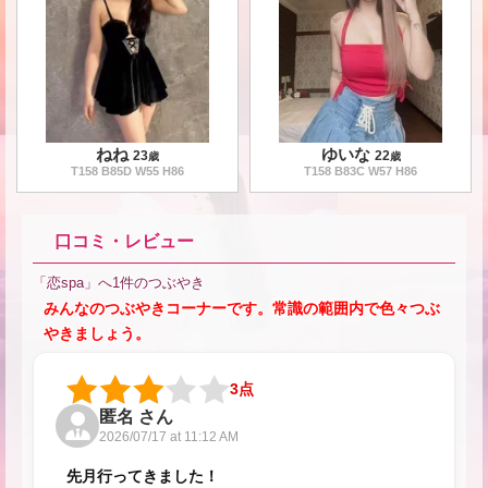
ねね
ゆいな
23
22
歳
歳
T
158
B
85
D W
55
H
86
T
158
B
83
C W
57
H
86
口コミ・レビュー
「恋spa」へ1件のつぶやき
みんなのつぶやきコーナーです。常識の範囲内で色々つぶ
やきましょう。
3点
匿名 さん
2026/07/17 at 11:12 AM
先月行ってきました！