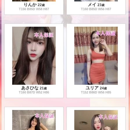
りんか
メイ
22
23
歳
歳
T
156
B
85
D W
58
H
87
T
160
B
85
D W
56
H
87
あさひな
ユリア
21
24
歳
歳
T
160
B
87
D W
52
H
86
T
152
B
86
D W
56
H
85