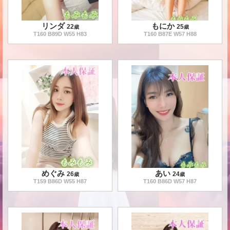
リンダ
もにか
22
25
歳
歳
T
160
B
89
D W
55
H
83
T
160
B
87
E W
57
H
88
めぐみ
あい
26
24
歳
歳
T
159
B
86
D W
55
H
87
T
160
B
86
D W
57
H
87