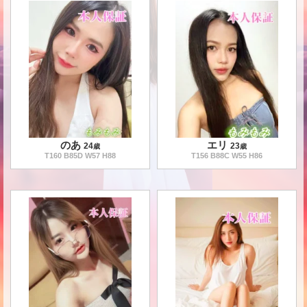
のあ
エリ
24
23
歳
歳
T
160
B
85
D W
57
H
88
T
156
B
88
C W
55
H
86