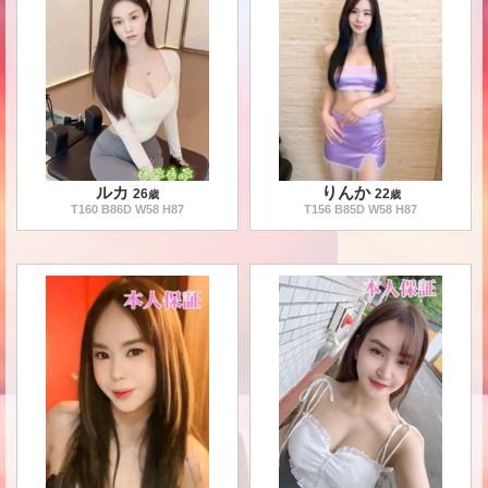
ルカ
りんか
26
22
歳
歳
T
160
B
86
D W
58
H
87
T
156
B
85
D W
58
H
87