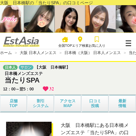
大阪 日本橋駅の「当たりSPA」の口コミページ
全国TOP
エリア検索
お気に入り
ホーム
大阪 日本人メンエス
日本橋（大阪） 日本人メンエス
当た
【大阪 日本橋駅】
日本人
サロン
日本橋メンズエステ
当たりSPA
32
12：00～翌5：00
店舗
割引
アクセス
口コミ
最新
TOP
システム
MAP
投稿
情報
大阪 日本橋駅にある日本橋メ
ンズエステ「当たりSPA」の口