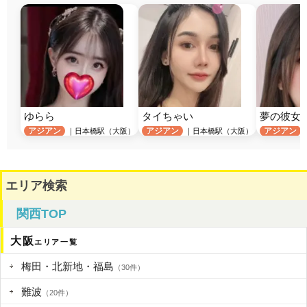
ゆらら
タイちゃい
夢の彼女
アジアン
アジアン
アジアン
｜日本橋駅（大阪）
｜日本橋駅（大阪）
エリア検索
関西TOP
大阪
エリア一覧
梅田・北新地・福島
（30件）
難波
（20件）