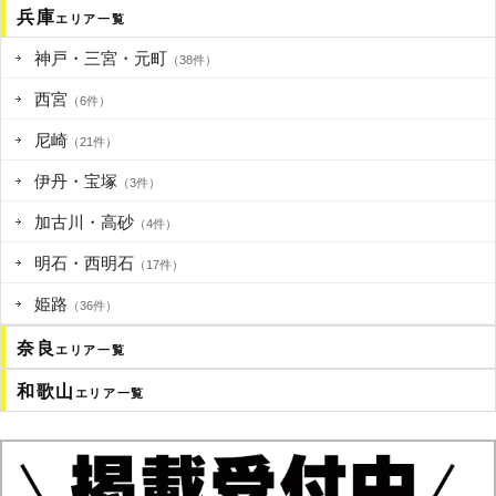
兵庫
エリア一覧
神戸・三宮・元町
（38件）
西宮
（6件）
尼崎
（21件）
伊丹・宝塚
（3件）
加古川・高砂
（4件）
明石・西明石
（17件）
姫路
（36件）
奈良
エリア一覧
和歌山
エリア一覧