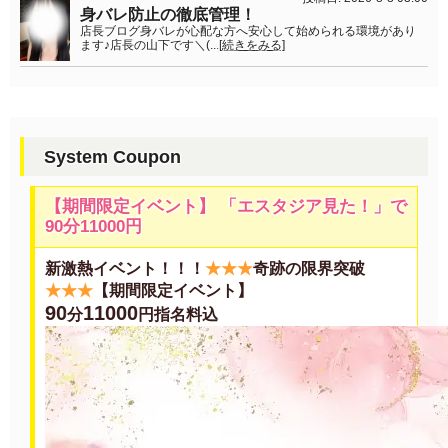
身バレ防止の徹底管理！
店長ブログ身バレが心配な方へ安心して始められる環境があり
ます♪店長の山下です＼(...
[続きをみる]
System Coupon
【期間限定イベント】 「エスタジア見た！」で
90分11000円
新激熱イベント！！！
★
★
★
奇跡の限界突破
★
★
★
【期間限定イベント】
90
11000
分
円指名料込