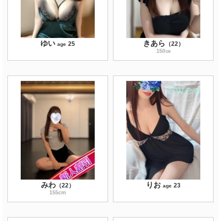
ゆい
きあら
25
（
22
）
age
150
㎝
みわ
りお
（
22
）
23
age
155
cm