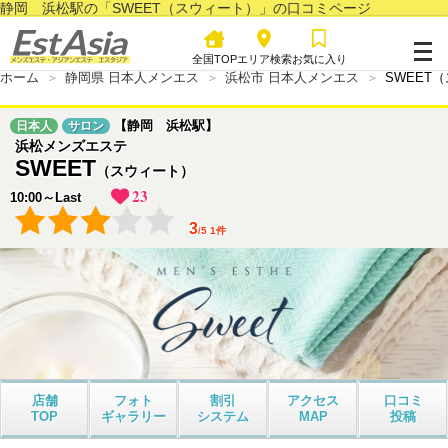
静岡 浜松駅の「SWEET（スウィート）」の口コミページ
全国TOP
エリア検索
お気に入り
ホーム
静岡県 日本人メンエス
浜松市 日本人メンエス
SWEET
【静岡 浜松駅】
日本人
サロン
浜松メンズエステ
SWEET
（スウィート）
23
10:00～Last
3
/
5
1
件
店舗
フォト
割引
アクセス
口コミ
TOP
ギャラリー
システム
MAP
投稿