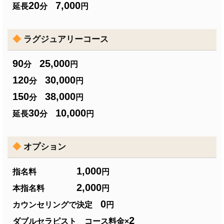
20
7,000
延長
分
円
◆
ラグジュアリーコース
90
25,000
分
円
120
30,000
分
円
150
38,000
分
円
30
10,000
延長
分
円
◆
オプション
1,000
指名料
円
2,000
本指名料
円
0
カウンセリングで決定
円
2
ダブルセラピスト コース料金×