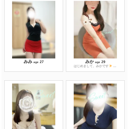
みみ
みか
27
29
age
age
はじめまして、みかです
お客様との時間を大切に 日々の