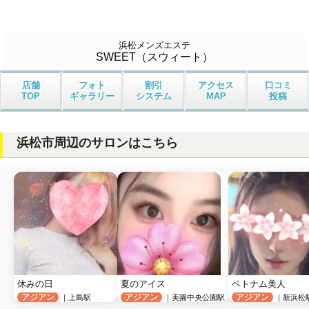
浜松メンズエステ
SWEET（スウィート）
店舗
フォト
割引
アクセス
口コミ
TOP
ギャラリー
システム
MAP
投稿
浜松市周辺のサロンはこちら
休みの日
夏のアイス
ベトナム美人
アジアン
アジアン
アジアン
｜上島駅
｜美園中央公園駅
｜新浜松