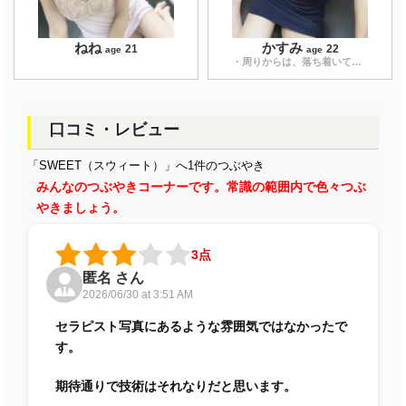
ねね
かすみ
21
22
age
age
・周りからは、落ち着いていて、癒されると言っていただけます！
口コミ・レビュー
「SWEET（スウィート）」へ1件のつぶやき
みんなのつぶやきコーナーです。常識の範囲内で色々つぶ
やきましょう。
3点
匿名 さん
2026/06/30 at 3:51 AM
セラピスト写真にあるような雰囲気ではなかったで
す。
期待通りで技術はそれなりだと思います。