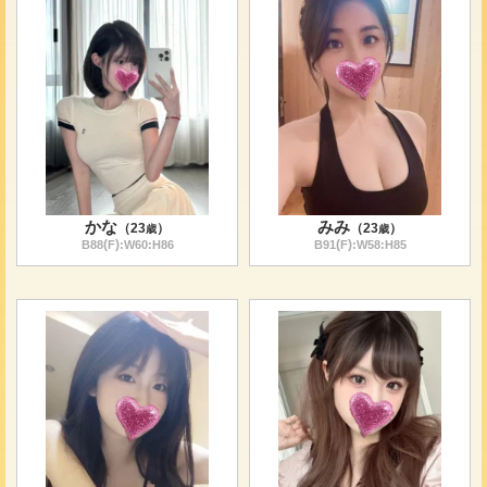
かな
みみ
（
23
）
（
23
）
歳
歳
(
)
(
)
B
88
F
:W
60
:H
86
B
91
F
:W
58
:H
85