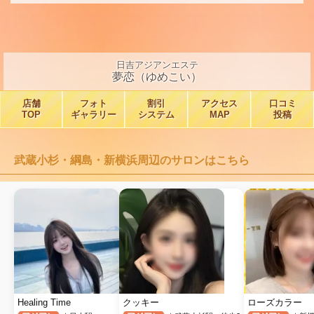
日吉アジアンエステ
夢恋（ゆめこい）
店舗
フォト
割引
アクセス
口コミ
TOP
ギャラリー
システム
MAP
投稿
武蔵小杉・綱島・新横浜周辺のサロンはこちら
Healing Time
クッキー
ローズカラー