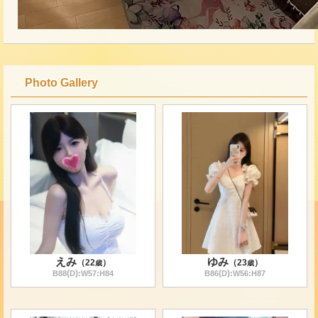
Photo Gallery
えみ
ゆみ
（
22
）
（
23
）
歳
歳
(
)
(
)
B
88
D
:W
57
:H
84
B
86
D
:W
56
:H
87