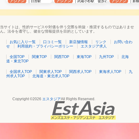
アジアン
アジアン
アジアン
｜日吉駅
｜武蔵小杉駅 徒歩2
｜新横
当サイトは、性的サービスや対価を伴う交際を斡旋・推奨するものではありませ
ん。法令を遵守し、健全な情報提供を目的としています。
お気に入り一覧
口コミ一覧
新店舗情報
リンク
お問い合わ
せ
利用規約・プライバシーポリシー
エスタジア求人
全国TOP
関東TOP
関西TOP
東海TOP
九州TOP
北海
道・東北TOP
全国求人TOP
関東求人TOP
関西求人TOP
東海求人TOP
九
州求人TOP
北海道・東北求人TOP
Copyright ©2026
エスタジア
All Rights Reserved.