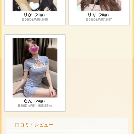
りか
りり
（
21
）
（
20
）
歳
歳
(
)
(
)
B
86
D
:W
58
:H
85
B
89
D
:W
57
:H
87
らん
（
24
）
歳
(
)
B
86
D
:W
54
:H
85
:
53
kg
口コミ・レビュー