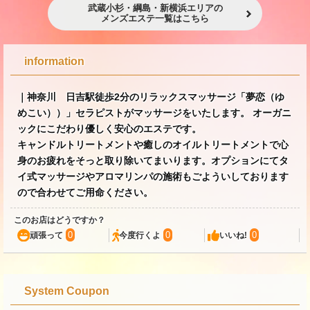
武蔵小杉・綱島・新横浜エリアの
メンズエステ一覧はこちら
information
｜神奈川 日吉駅徒歩2分のリラックスマッサージ「夢恋（ゆ
めこい））」セラピストがマッサージをいたします。 オーガニ
ックにこだわり優しく安心のエステです。
キャンドルトリートメントや癒しのオイルトリートメントで心
身のお疲れをそっと取り除いてまいります。オプションにてタ
イ式マッサージやアロマリンパの施術もごよういしております
ので合わせてご用命ください。
このお店はどうですか？
0
0
0
頑張って
今度行くよ
いいね!
System Coupon