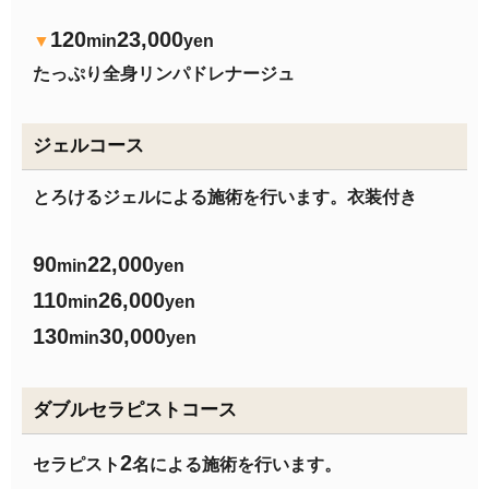
120
23,000
▼
min
yen
たっぷり全身リンパドレナージュ
ジェルコース
とろけるジェルによる施術を行います。衣装付き
90
22,000
min
yen
110
26,000
min
yen
130
30,000
min
yen
ダブルセラピストコース
2
セラピスト
名による施術を行います。