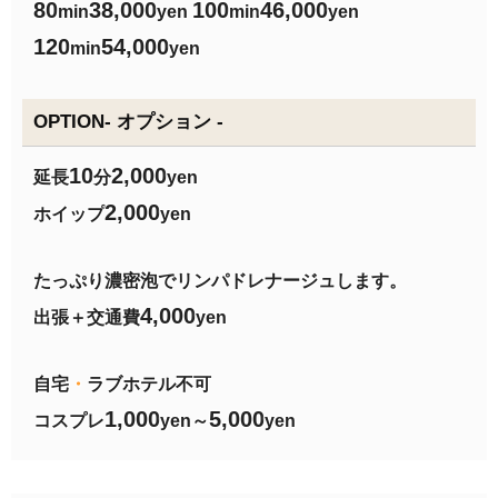
80
38,000
100
46,000
min
yen
min
yen
120
54,000
min
yen
OPTION- オプション -
10
2,000
延長
分
yen
2,000
ホイップ
yen
たっぷり濃密泡でリンパドレナージュします。
4,000
出張＋交通費
yen
自宅
・
ラブホテル不可
1,000
5,000
コスプレ
yen～
yen