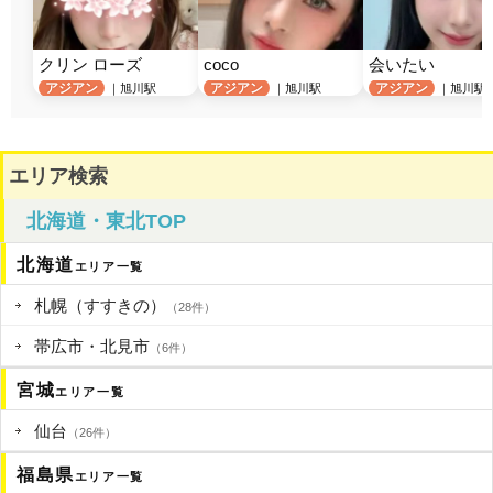
クリン ローズ
coco
会いたい
アジアン
アジアン
アジアン
｜旭川駅
｜旭川駅
｜旭川駅
エリア検索
北海道・東北TOP
北海道
エリア一覧
札幌（すすきの）
（28件）
帯広市・北見市
（6件）
宮城
エリア一覧
仙台
（26件）
福島県
エリア一覧