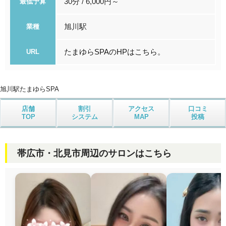
30分 / 6,000円～
最低予算
旭川駅
業種
たまゆらSPAのHPはこちら。
URL
旭川駅
たまゆらSPA
店舗
割引
アクセス
口コミ
TOP
システム
MAP
投稿
帯広市・北見市周辺のサロンはこちら