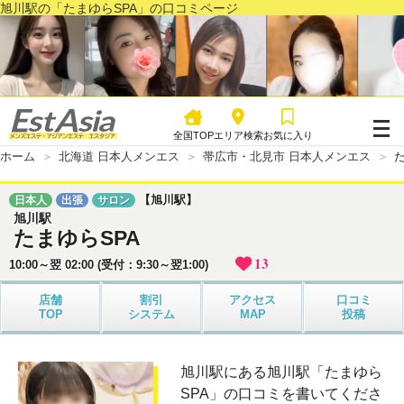
旭川駅の「たまゆらSPA」の口コミページ
全国TOP
エリア検索
お気に入り
ホーム
北海道 日本人メンエス
帯広市・北見市 日本人メンエス
【旭川駅】
日本人
出張
サロン
旭川駅
たまゆらSPA
13
10:00～翌 02:00 (受付：9:30～翌1:00)
店舗
割引
アクセス
口コミ
TOP
システム
MAP
投稿
旭川駅にある旭川駅「たまゆら
SPA」の口コミを書いてくださ