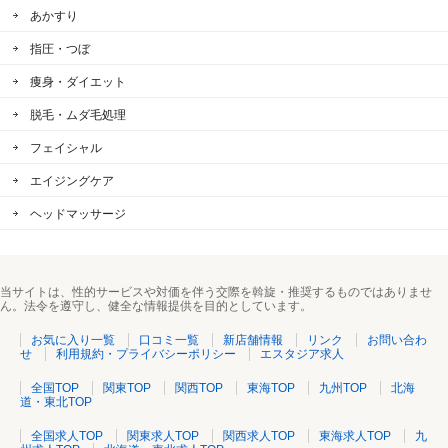
あかすり
指圧・つぼ
痩身・ダイエット
脱毛・ムダ毛処理
フェイシャル
エイジングケア
ヘッドマッサージ
当サイトは、性的サービスや対価を伴う交際を斡旋・推奨するものではありませ
ん。法令を遵守し、健全な情報提供を目的としています。
お気に入り一覧
口コミ一覧
新店舗情報
リンク
お問い合わ
せ
利用規約・プライバシーポリシー
エスタジア求人
全国TOP
関東TOP
関西TOP
東海TOP
九州TOP
北海
道・東北TOP
全国求人TOP
関東求人TOP
関西求人TOP
東海求人TOP
九