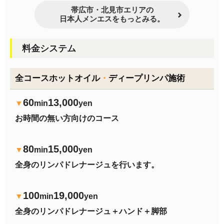
帯広市・北見市エリアの
日本人メンエスをもっとみる。
料金システム
全コースホットオイル
・
ディープリンパ施術
60
13,000
▼
min
yen
お時間の無い方向けのコース
80
15,000
▼
min
yen
全身のリンパドレナージュを行います。
100
19,000
▼
min
yen
全身のリンパドレナージュ＋ハンド＋脚部