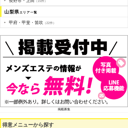
長野市・上田
（15件）
山梨県
エリア一覧
甲府・甲斐・笛吹
（22件）
掲載募集
得意メニューから探す