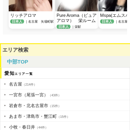
リッチアロマ
Pure Aroma（ピュア
Mspa(エムスパ
アロマ）　栄ルーム
日本人
日本人
｜名古屋 矢場町駅
｜名古屋
日本人
｜栄駅
エリア検索
中部TOP
愛知
エリア一覧
名古屋
（214件）
一宮市（尾張一宮）
（43件）
岩倉市・北名古屋市
（15件）
あま市・津島市・蟹江町
（15件）
小牧・春日井
（44件）