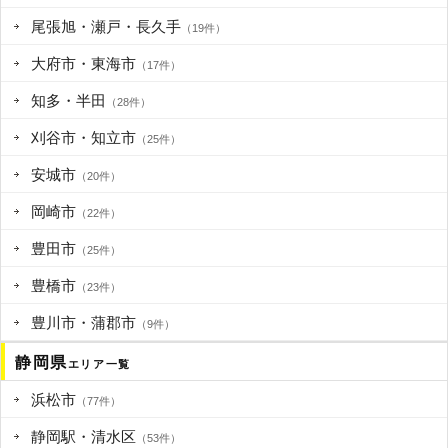
尾張旭・瀬戸・長久手
（19件）
大府市・東海市
（17件）
知多・半田
（28件）
刈谷市・知立市
（25件）
安城市
（20件）
岡崎市
（22件）
豊田市
（25件）
豊橋市
（23件）
豊川市・蒲郡市
（9件）
静岡県
エリア一覧
浜松市
（77件）
静岡駅・清水区
（53件）