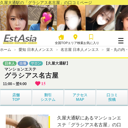
久屋大通駅の「グラシアス名古屋」の口コミページ
全国TOP
エリア検索
お気に入り
ホーム
愛知 日本人メンエス
名古屋 日本人メンエス
栄・丸の内・
【久屋大通駅】
日本人
出張
サロン
マンションエステ
グラシアス名古屋
15
11:00～翌4:00
店舗
割引
アクセス
口コミ
TOP
システム
MAP
投稿
久屋大通駅にあるマンションエ
ステ「グラシアス名古屋」の口