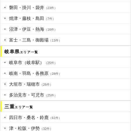
磐田・掛川・袋井
（23件）
焼津・藤枝・島田
（7件）
沼津・伊豆・熱海
（16件）
富士・三島・御殿場
（13件）
岐阜県
エリア一覧
岐阜市（岐阜駅）
（25件）
岐南・羽島・各務原
（28件）
大垣市・瑞穂市
（26件）
多治見市・可児市
（25件）
三重
エリア一覧
四日市・桑名・鈴鹿
（61件）
津・松阪・伊勢
（32件）