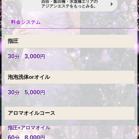
四谷・飯田橋・水道橋エリアの
アジアンエステをもっとみる。
料金システム
指圧
30
3,000
分
円
泡泡洗体orオイル
30
5,000
分
円
アロマオイルコース
指圧+アロマオイル
60
8,000
分
円