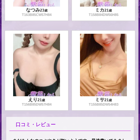
なつみ
ミカ
23
21
歳
歳
T
163
B
85
CW
57
H
84
T
158
B
84
DW
56
H
85
えり
ミサ
21
21
歳
歳
T
156
B
85
DW
57
H
84
T
155
B
85
DW
54
H
83
口コミ・レビュー