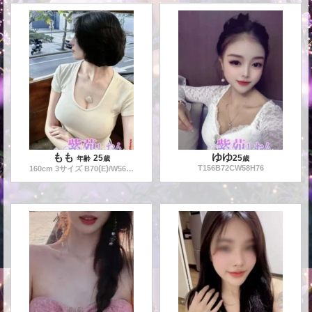
もも
ゆゆ
25
25
年齢
歳
歳
(
)
T
156
B
72
CW
58
H
76
160
cm
3
サイズ B
70
E
/W
56
/H
88