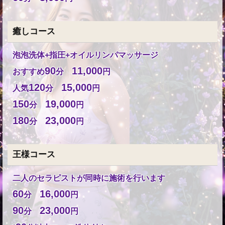
癒しコース
泡泡洗体+指圧+オイルリンパマッサージ
90
11,000
おすすめ
分
円
120
15,000
人気
分
円
150
19,000
分
円
180
23,000
分
円
王様コース
二人のセラピストが同時に施術を行います
60
16,000
分
円
90
23,000
分
円