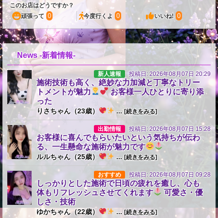
このお店はどうですか？
0
0
0
頑張って
今度行くよ
いいね!
News -新着情報-
新人速報
投稿日: 2026年08月07日 20:29
施術技術も高く、絶妙な力加減と丁寧なトリー
トメントが魅力
お客様一人ひとりに寄り添
った
りさちゃん（23歳）
...
[続きをみる]
出勤情報
投稿日: 2026年08月07日 15:28
お客様に喜んでもらいたいという気持ちが伝わ
る、一生懸命な施術が魅力です
ルルちゃん（25歳）
...
[続きをみる]
おすすめ
投稿日: 2026年08月07日 09:28
しっかりとした施術で日頃の疲れを癒し、心も
体もリフレッシュさせてくれます
可愛さ・優
しさ・技術
ゆかちゃん（22歳）
...
[続きをみる]