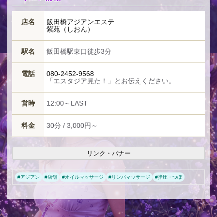
店名
飯田橋アジアンエステ
紫苑（しおん）
駅名
飯田橋駅東口徒歩3分
電話
080-2452-9568
「エスタジア見た！」とお伝えください。
営時
12:00～LAST
料金
30分 / 3,000円～
リンク・バナー
#
アジアン
#
店舗
#
オイルマッサージ
#
リンパマッサージ
#
指圧・つぼ