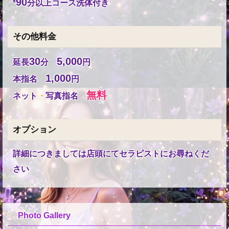
90
*
分以上コース洗体付き
その他料金
30
5,000
延長
分
円
1,000
本指名
円
無料
ネット
・
写真指名
オプション
詳細につきましては店頭にてセラピストにお尋ねくだ
さい
Photo Gallery