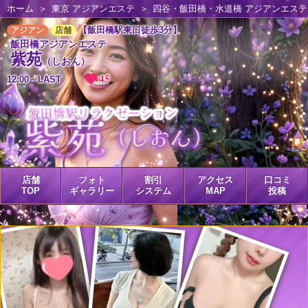
ホーム
東京 アジアンエステ
四谷・飯田橋・水道橋 アジアンエステ
【飯田橋駅東口徒歩3分】
アジアン
店舗
飯田橋アジアンエステ
紫苑
（しおん）
45
12:00～LAST
店舗
フォト
割引
アクセス
口コミ
TOP
ギャラリー
システム
MAP
投稿