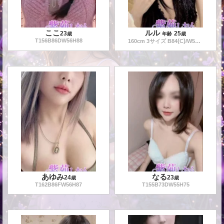
ここ
ルル
23
25
歳
年齢
歳
T
156
B
86
DW
56
H
88
(
)
160
cm
3
サイズ B
84
C
/W
55
/H
87
あゆみ
なる
24
23
歳
歳
T
162
B
86
FW
56
H
87
T
155
B
73
DW
55
H
75