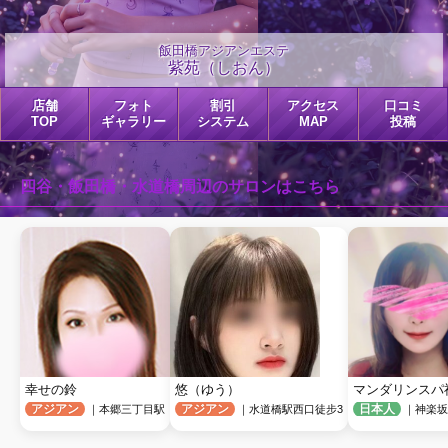
飯田橋アジアンエステ
紫苑（しおん）
店舗
フォト
割引
アクセス
口コミ
TOP
ギャラリー
システム
MAP
投稿
四谷・飯田橋・水道橋周辺のサロンはこちら
幸せの鈴
悠（ゆう）
マンダリンスパ
アジアン
アジアン
日本人
｜本郷三丁目駅
｜水道橋駅西口徒步3
｜神楽坂