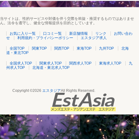
当サイトは、性的サービスや対価を伴う交際を斡旋・推奨するものではありませ
ん。法令を遵守し、健全な情報提供を目的としています。
お気に入り一覧
口コミ一覧
新店舗情報
リンク
お問い合わ
せ
利用規約・プライバシーポリシー
エスタジア求人
全国TOP
関東TOP
関西TOP
東海TOP
九州TOP
北海
道・東北TOP
全国求人TOP
関東求人TOP
関西求人TOP
東海求人TOP
九
州求人TOP
北海道・東北求人TOP
Copyright ©2026
エスタジア
All Rights Reserved.