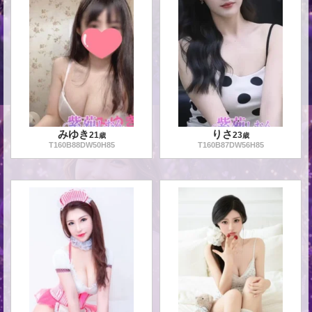
みゆき
りさ
21
23
歳
歳
T
160
B
88
DW
50
H
85
T
160
B
87
DW
56
H
85