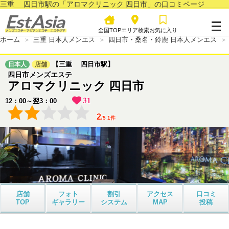
三重 四日市駅の「アロマクリニック 四日市」の口コミページ
全国TOP
エリア検索
お気に入り
ホーム
三重 日本人メンエス
四日市・桑名・鈴鹿 日本人メンエス
【三重 四日市駅】
日本人
店舗
四日市メンズエステ
アロマクリニック 四日市
31
12：00～翌3：00
2
/
5
1
件
店舗
フォト
割引
アクセス
口コミ
TOP
ギャラリー
システム
MAP
投稿