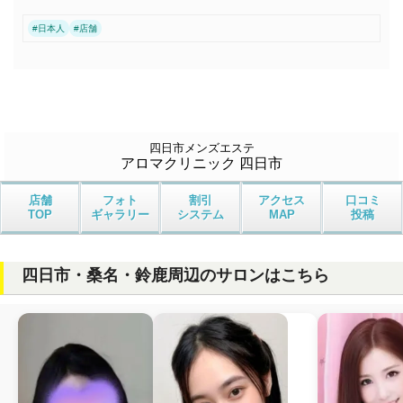
#
日本人
#
店舗
四日市メンズエステ
アロマクリニック 四日市
店舗
フォト
割引
アクセス
口コミ
TOP
ギャラリー
システム
MAP
投稿
四日市・桑名・鈴鹿周辺のサロンはこちら