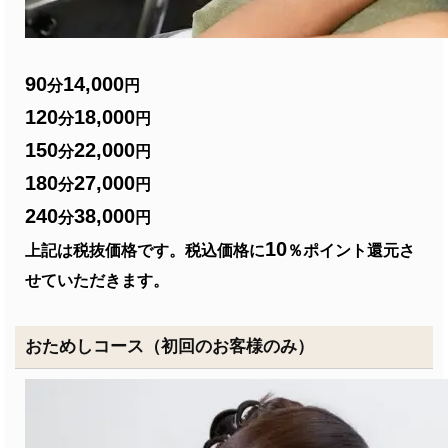
90
14,000
分
円
120
18,000
分
円
150
22,000
分
円
180
27,000
分
円
240
38,000
分
円
10
上記は税抜価格です。税込価格に
％ポイント還元さ
せていただきます。
おためしコース（初回のお客様のみ）