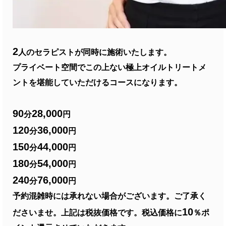
2
人のセラピストが同時に施術いたします。
プライベート空間でこの上ない極上オイルトリートメ
ントを堪能していただけるコースになります。
90
28,000
分
円
120
36,000
分
円
150
44,000
分
円
180
54,000
分
円
240
76,000
分
円
予約混雑時には承れない場合がございます。ご了承く
10
ださいませ。上記は税抜価格です。税込価格に
％ポ