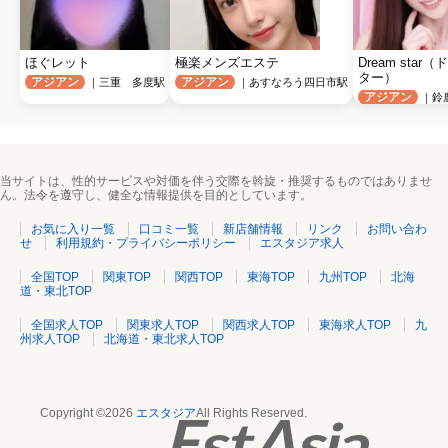
ほぐレット
極楽メンズエステ
Dream star
ター）
アジアン
アジアン
｜三重 多度駅
｜あすなろう四日市駅
アジアン
｜鈴
当サイトは、性的サービスや対価を伴う交際を斡旋・推奨するものではありませ
ん。法令を遵守し、健全な情報提供を目的としています。
お気に入り一覧
口コミ一覧
新店舗情報
リンク
お問い合わ
せ
利用規約・プライバシーポリシー
エスタジア求人
全国TOP
関東TOP
関西TOP
東海TOP
九州TOP
北海
道・東北TOP
全国求人TOP
関東求人TOP
関西求人TOP
東海求人TOP
九
州求人TOP
北海道・東北求人TOP
Copyright ©2026
エスタジア
All Rights Reserved.