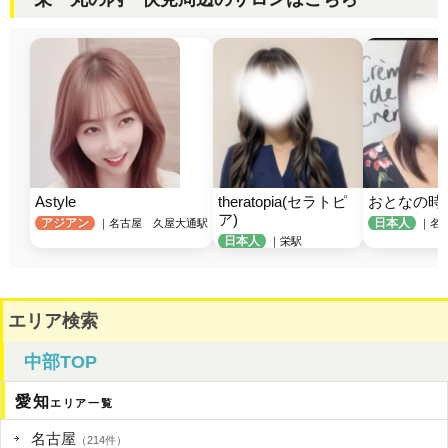
Astyle
theratopia(セラトピ
おとなの時
ア)
アジアン
日本人
｜名古屋 久屋大通駅
｜名
日本人
｜栄駅
エリア検索
中部TOP
愛知
エリア一覧
名古屋
（214件）