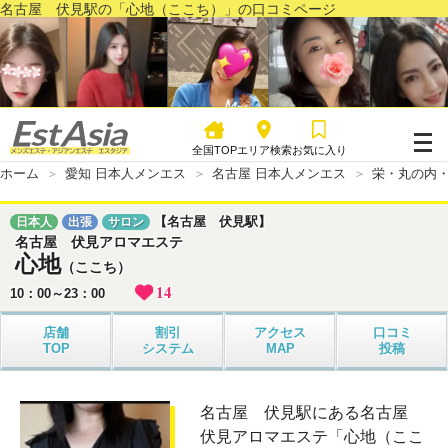
名古屋 伏見駅の「心地（ここち）」の口コミページ
全国TOP
エリア検索
お気に入り
ホーム
愛知 日本人メンエス
名古屋 日本人メンエス
栄・丸の内・
【名古屋 伏見駅】
日本人
出張
サロン
名古屋 伏見アロマエステ
心地
（ここち）
14
10：00～23：00
店舗
割引
アクセス
口コミ
TOP
システム
MAP
投稿
名古屋 伏見駅にある名古屋
伏見アロマエステ「心地（ここ