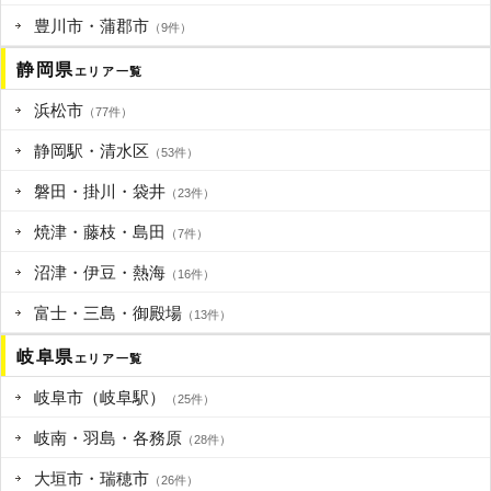
豊川市・蒲郡市
（9件）
静岡県
エリア一覧
浜松市
（77件）
静岡駅・清水区
（53件）
磐田・掛川・袋井
（23件）
焼津・藤枝・島田
（7件）
沼津・伊豆・熱海
（16件）
富士・三島・御殿場
（13件）
岐阜県
エリア一覧
岐阜市（岐阜駅）
（25件）
岐南・羽島・各務原
（28件）
大垣市・瑞穂市
（26件）