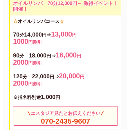
オイルリンパ 70分12,000円～ 激得イベント！
開催！
☆
オイルリンパコース
☆
13,000
70
14,000
分
円⇒
円
1000
円割引
16,000
90
18,000
分
円⇒
円
2000
円割引
20,000
120
22,000
分
円⇒
円
2000
円割引
1,000
※指名料別途
円
エスタジア見たとお伝えください
070-2435-9607