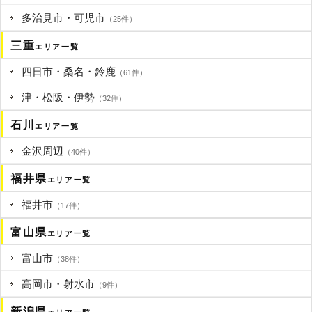
多治見市・可児市
（25件）
三重
エリア一覧
四日市・桑名・鈴鹿
（61件）
津・松阪・伊勢
（32件）
石川
エリア一覧
金沢周辺
（40件）
福井県
エリア一覧
福井市
（17件）
富山県
エリア一覧
富山市
（38件）
高岡市・射水市
（9件）
新潟県