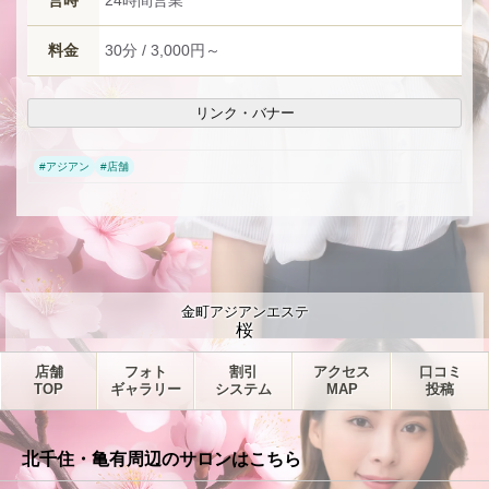
営時
24時間営業
料金
30分 / 3,000円～
リンク・バナー
#
アジアン
#
店舗
金町アジアンエステ
桜
店舗
フォト
割引
アクセス
口コミ
TOP
ギャラリー
システム
MAP
投稿
北千住・亀有周辺のサロンはこちら