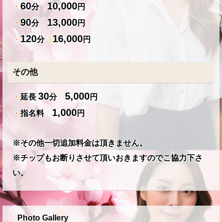
60
10,000
・
分
円
90
13,000
・
分
円
120
16,000
・
分
円
その他
30
5,000
・
延長
分
円
1,000
・
指名料
円
※その他一切追加料金は頂きません。
※チップもお断りさせて頂いおきますのでこ協力下さ
い。
Photo Gallery