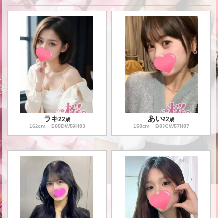
ラキ
あい
22
22
歳
歳
162
cm B
85
DW
59
H
83
158
cm B
83
CW
57
H
87