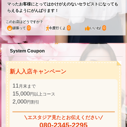
マったお客様にとってはかけがえのないセラピストになっても
らえるようにがんばります！
このお店はどうですか？
0
0
0
頑張って
今度行くよ
いいね!
System Coupon
新人入店キャンペーン
11
月末まで
15,000
円以上コース
2,000
円割引
エスタジア見たとお伝えください
080-2345-2295