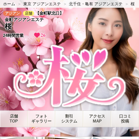
ホーム
東京 アジアンエステ
北千住・亀有 アジアンエステ
桜
【金町駅北口】
アジアン
店舗
金町アジアンエステ
桜
26
24時間営業
店舗
フォト
割引
アクセス
口コミ
TOP
ギャラリー
システム
MAP
投稿