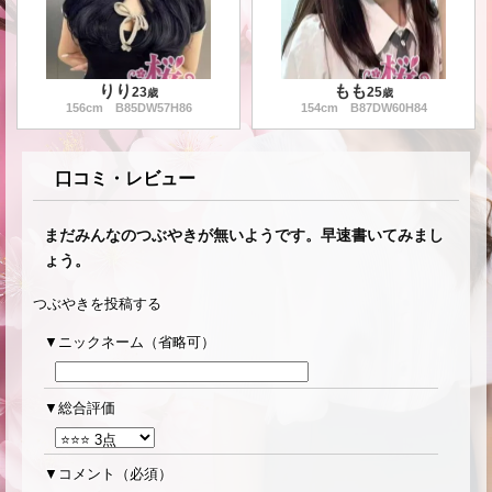
りり
もも
23
25
歳
歳
156
cm B
85
DW
57
H
86
154
cm B
87
DW
60
H
84
口コミ・レビュー
まだみんなのつぶやきが無いようです。早速書いてみまし
ょう。
つぶやきを投稿する
ニックネーム（省略可）
総合評価
コメント
（必須）