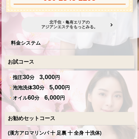
北千住・亀有エリアの
アジアンエステをもっとみる。
料金システム
お試コース
30
3,000
・
指圧
分
円
30
5,000
・
泡泡洗体
分
円
60
6,000
・
オイル
分
円
お勧めセットコース
(漢方アロマリンパ 十 足裏 十 全身 十洗体)