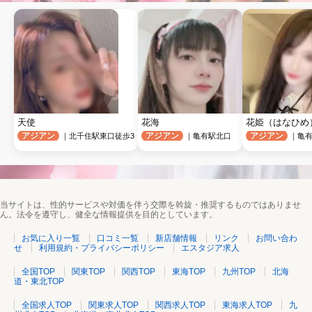
天使
花海
花姫（はなひめ
アジアン
アジアン
アジアン
｜北千住駅東口徒歩3
｜亀有駅北口
｜亀有
当サイトは、性的サービスや対価を伴う交際を斡旋・推奨するものではありませ
ん。法令を遵守し、健全な情報提供を目的としています。
お気に入り一覧
口コミ一覧
新店舗情報
リンク
お問い合わ
せ
利用規約・プライバシーポリシー
エスタジア求人
全国TOP
関東TOP
関西TOP
東海TOP
九州TOP
北海
道・東北TOP
全国求人TOP
関東求人TOP
関西求人TOP
東海求人TOP
九