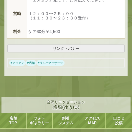
営時
１２：００〜２５：００
（１１：３０〜２３：３０受付）
料金
ケア60分￥4,500
リンク・バナー
#
アジアン
#
店舗
#
リンパマッサージ
金沢リラクゼーション
悠癒(ゆうゆ)
店舗
フォト
割引
アクセス
口コミ
TOP
ギャラリー
システム
MAP
投稿