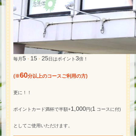
5
15
25
3
毎月
・
・
日はポイント
倍！
60
(※
分以上のコースご利用の方)
更に！！
1,000
1
ポイントカード満杯で半額+
円(
コースに付)
としてご使用いただけます。