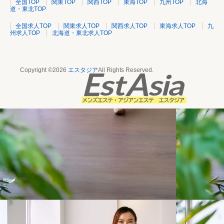
全国TOP
関東TOP
関西TOP
東海TOP
九州TOP
北海
道・東北TOP
全国求人TOP
関東求人TOP
関西求人TOP
東海求人TOP
九
州求人TOP
北海道・東北求人TOP
Copyright ©2026
エスタジア
All Rights Reserved.