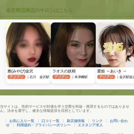
金沢周辺周辺のサロンはこちら
雅(みやび)金沢
ラオスの妖精
愛姫 ～あいき ～
アジアン
アジアン
アジアン
｜石川 金沢駅
｜本津幡駅
｜金沢駅徒
当サイトは、性的サービスや対価を伴う交際を斡旋・推奨するものではありませ
ん。法令を遵守し、健全な情報提供を目的としています。
お気に入り一覧
口コミ一覧
新店舗情報
リンク
お問い合わ
せ
利用規約・プライバシーポリシー
エスタジア求人