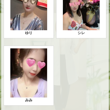
ゆり
シレ
みみ