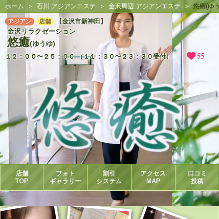
ホーム
石川 アジアンエステ
金沢周辺 アジアンエステ
悠癒(ゆう
【金沢市新神田】
アジアン
店舗
金沢リラクゼーション
悠癒
(ゆうゆ)
55
１２：００〜２５：００ （１１：３０〜２３：３０受付）
店舗
フォト
割引
アクセス
口コミ
TOP
ギャラリー
システム
MAP
投稿