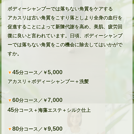
ボディーシャンプーでは落ちない角質をケアする
アカスリは古い角質をこすり落としより全身の血行を
促進することによって新陳代謝を高め、美肌、疲労回
復に良いと言われています。日頃、ボディーシャンプ
ーでは落ちない角質をこの機会に除去してはいかがで
すか。
45
5,000
▼
分コース／￥
アカスリ＋ボディーシャンプー＋洗髪
60
7,000
▼
分コース／￥
45
分コース＋海藻エステ＋シルク仕上
80
9,500
▼
分コース／￥