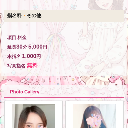
指名料
・
その他
項目 料金
30
5,000
延長
分
円
1,000
本指名
円
無料
写真指名
Photo Gallery