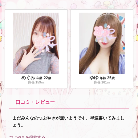
めぐみ
ゆゆ
22
25
年齢
歳
年齢
歳
身長
159
㎝
身長
161
㎝
口コミ・レビュー
まだみんなのつぶやきが無いようです。早速書いてみまし
ょう。
つぶやきを投稿する