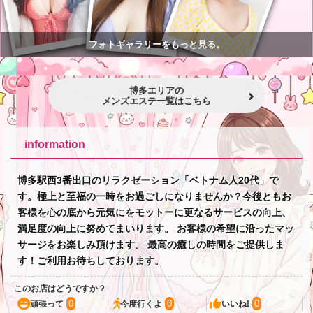
フォトギャラリーをもっと見る。
博多エリアの
メンズエステ一覧はこちら
information
博多駅西3番出口のリラクゼーション「ベトナム人20代」で
す。極上と至福の一時をお過ごしになりませんか？今後ともお
客様を心の底から元気にをモットーに更なるサービスの向上、
満足度の向上に努めてまいります。 お客様の希望に沿ったマッ
サージをお楽しみ頂けます。 最高の癒しの時間をご提供しま
す！ご利用お待ちしております。
このお店はどうですか？
0
0
0
頑張って
今度行くよ
いいね!