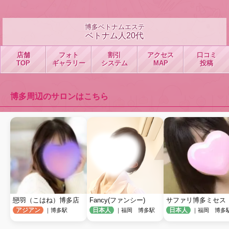
博多ベトナムエステ
ベトナム人20代
店舗
フォト
割引
アクセス
口コミ
TOP
ギャラリー
システム
MAP
投稿
博多周辺のサロンはこちら
戀羽（こはね）博多店
Fancy(ファンシー)
サファリ博多ミセス
アジアン
日本人
日本人
｜博多駅
｜福岡 博多駅
｜福岡 博多