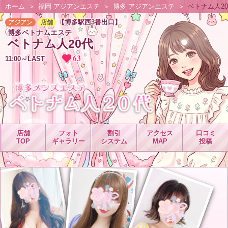
ホーム
福岡 アジアンエステ
博多 アジアンエステ
ベトナム人2
【博多駅西3番出口】
アジアン
店舗
博多ベトナムエステ
ベトナム人20代
63
11:00～LAST
店舗
フォト
割引
アクセス
口コミ
TOP
ギャラリー
システム
MAP
投稿