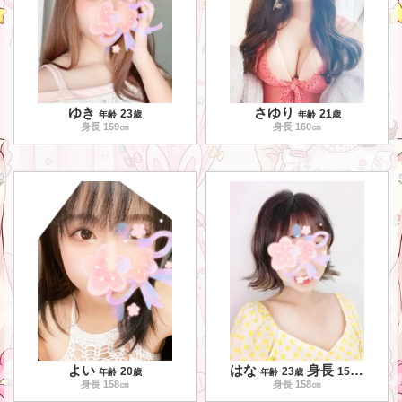
ゆき
さゆり
23
21
年齢
歳
年齢
歳
身長
159
㎝
身長
160
㎝
よい
はな
身長
㎝
20
23
158
年齢
歳
年齢
歳
身長
158
㎝
身長
158
㎝