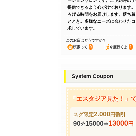
ーションサロンです。ご予約時の丁
提供できるよう心がけております。
ろげる時間をお届けします。落ち着
ととき。多様なニーズに合わせたコ
求しています。
このお店はどうですか？
0
1
頑張って
今度行くよ
System Coupon
「エスタジア見た！」でス
2.000
スグ限定
円割引
13000
90
15000
円
分
⇒