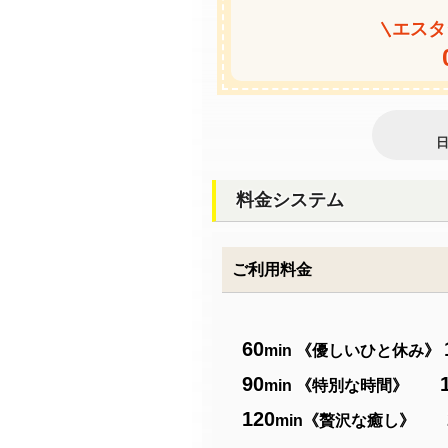
エスタ
料金システム
ご利用料金
60
min 《優しいひと休み》
90
min 《特別な時間》
120
min《贅沢な癒し》