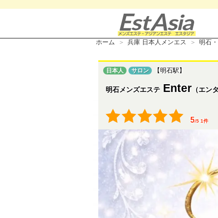
ホーム
兵庫 日本人メンエス
明石・
【明石駅】
日本人
サロン
Enter
明石メンズエステ
（エン
5
/
5
1
件