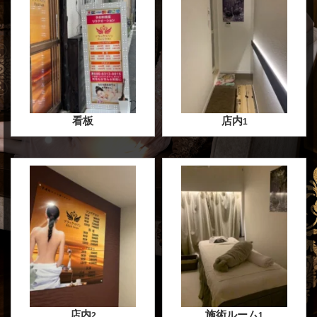
看板
店内
1
店内
施術ルーム
2
1