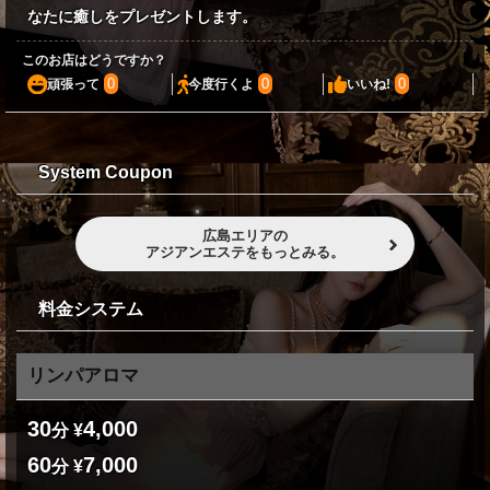
なたに癒しをプレゼントします。
このお店はどうですか？
0
0
0
頑張って
今度行くよ
いいね!
System Coupon
広島エリアの
アジアンエステをもっとみる。
料金システム
リンパアロマ
30
4,000
分 ¥
60
7,000
分 ¥