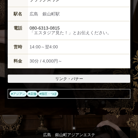
駅名
広島 銀山町駅
電話
080-6313-0815
「エスタジア見た！」とお伝えください。
営時
14:00～翌4:00
料金
30分 / 4,000円～
リンク・バナー
#
アジアン
#
店舗
#
指圧・つぼ
広島 銀山町アジアンエステ