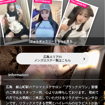
RECOMMEND
RECOMMEND
RECOMMEND
フォトギャラリーをもっと見る。
広島エリアの
メンズエステ一覧はこちら
information
広島 銀山町駅のアロマエステサロン「ブラックスワン」皆様
のご来店をスタッフ一同、心よりお待ちしております。 初めて
の方でもお気軽にご来店していただけるリラクゼーションサロ
ンです。リラックスできる空間とハイレベルのセラピストがあ