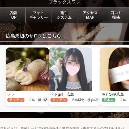
ブラックスワン
店舗
フォト
割引
アクセス
口コミ
TOP
ギャラリー
システム
MAP
投稿
広島周辺のサロンはこちら
ソラ
ベトgirl　広島
IVY SPA広島
アジアン
アジアン
日本人
｜広島 横川駅
｜広島駅北口徒歩6分
｜広島 
当サイトは、性的サービスや対価を伴う交際を斡旋・推奨するものではありませ