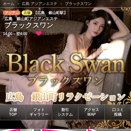
ホーム
広島 アジアンエステ
ブラックスワン
【広島 銀山町駅】
アジアン
店舗
広島 銀山町アジアンエステ
ブラックスワン
71
14:00～翌4:00
店舗
フォト
割引
アクセス
口コミ
TOP
ギャラリー
システム
MAP
投稿