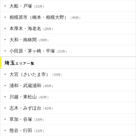
大船・戸塚
（21件）
相模原市（橋本・相模大野）
（45件）
本厚木・海老名
（26件）
大和・南林間
（39件）
小田原・茅ヶ崎・平塚
（21件）
埼玉
エリア一覧
大宮（さいたま市）
（33件）
浦和・武蔵浦和
（45件）
川越・東松山
（42件）
志木・みずほ台
（42件）
草加・谷塚
（33件）
熊谷・行田
（12件）