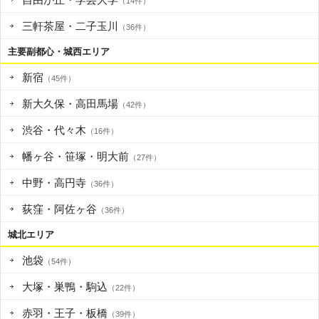
（14件）
三軒茶屋・二子玉川
（36件）
主要副都心・城西エリア
新宿
（45件）
新大久保・高田馬場
（42件）
渋谷・代々木
（16件）
幡ヶ谷・笹塚・明大前
（27件）
中野・高円寺
（36件）
荻窪・阿佐ヶ谷
（36件）
城北エリア
池袋
（54件）
大塚・巣鴨・駒込
（22件）
赤羽・王子・板橋
（39件）