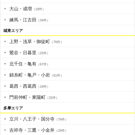
大山・成増
（18件）
練馬・江古田
（34件）
城東エリア
上野・浅草・御徒町
（76件）
鶯谷・日暮里
（25件）
北千住・亀有
（67件）
錦糸町・亀戸・小岩
（61件）
葛西・西葛西
（18件）
門前仲町・東陽町
（32件）
多摩エリア
立川・八王子・国分寺
（79件）
吉祥寺・三鷹・小金井
（29件）