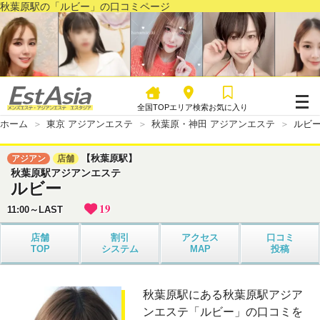
秋葉原駅の「ルビー」の口コミページ
全国TOP
エリア検索
お気に入り
ホーム
東京 アジアンエステ
秋葉原・神田 アジアンエステ
ルビ
【秋葉原駅】
アジアン
店舗
秋葉原駅アジアンエステ
ルビー
19
11:00～LAST
店舗
割引
アクセス
口コミ
TOP
システム
MAP
投稿
秋葉原駅にある秋葉原駅アジア
ンエステ「ルビー」の口コミを