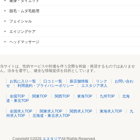
痩身・ダイエット
脱毛・ムダ毛処理
フェイシャル
エイジングケア
ヘッドマッサージ
当サイトは、性的サービスや対価を伴う交際を斡旋・推奨するものではありませ
ん。法令を遵守し、健全な情報提供を目的としています。
お気に入り一覧
口コミ一覧
新店舗情報
リンク
お問い合わ
せ
利用規約・プライバシーポリシー
エスタジア求人
全国TOP
関東TOP
関西TOP
東海TOP
九州TOP
北海
道・東北TOP
全国求人TOP
関東求人TOP
関西求人TOP
東海求人TOP
九
州求人TOP
北海道・東北求人TOP
Copyright ©2026
エスタジア
All Rights Reserved.