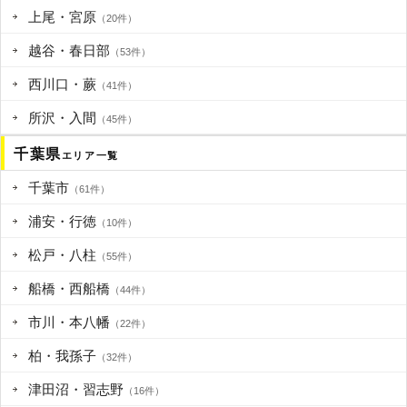
上尾・宮原
（20件）
越谷・春日部
（53件）
西川口・蕨
（41件）
所沢・入間
（45件）
千葉県
エリア一覧
千葉市
（61件）
浦安・行徳
（10件）
松戸・八柱
（55件）
船橋・西船橋
（44件）
市川・本八幡
（22件）
柏・我孫子
（32件）
津田沼・習志野
（16件）