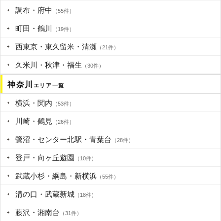
調布・府中
（55件）
町田・鶴川
（19件）
西東京・東久留米・清瀬
（21件）
久米川・秋津・福生
（30件）
神奈川
エリア一覧
横浜・関内
（53件）
川崎・鶴見
（26件）
鷺沼・センター北駅・青葉台
（28件）
登戸・向ヶ丘遊園
（10件）
武蔵小杉・綱島・新横浜
（55件）
溝の口・武蔵新城
（18件）
藤沢・湘南台
（31件）