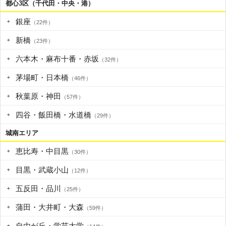
都心3区（千代田・中央・港）
銀座
（22件）
新橋
（23件）
六本木・麻布十番・赤坂
（32件）
茅場町・日本橋
（46件）
秋葉原・神田
（57件）
四谷・飯田橋・水道橋
（29件）
城南エリア
恵比寿・中目黒
（30件）
目黒・武蔵小山
（12件）
五反田・品川
（25件）
蒲田・大井町・大森
（59件）
自由が丘・学芸大学