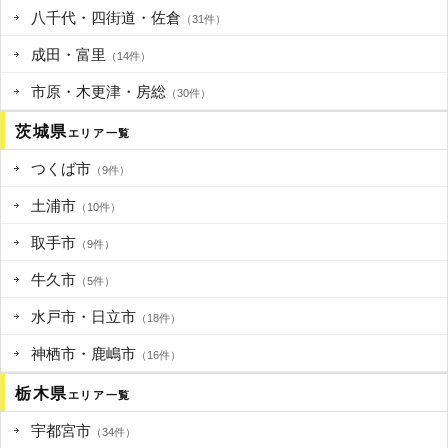
八千代・四街道・佐倉
（31件）
成田・富里
（14件）
市原・木更津・房総
（30件）
茨城県
エリア一覧
つくば市
（9件）
土浦市
（10件）
取手市
（9件）
牛久市
（5件）
水戸市・日立市
（18件）
神栖市・鹿嶋市
（16件）
栃木県
エリア一覧
宇都宮市
（34件）