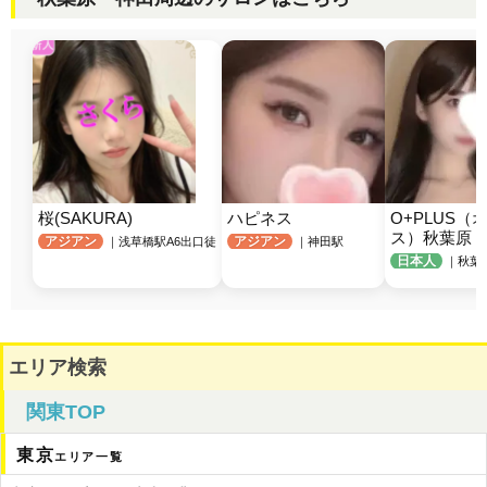
桜(SAKURA)
ハピネス
O+PLUS（
ス）秋葉原
アジアン
アジアン
｜浅草橋駅A6出口徒
｜神田駅
日本人
｜秋葉
エリア検索
関東TOP
東京
エリア一覧