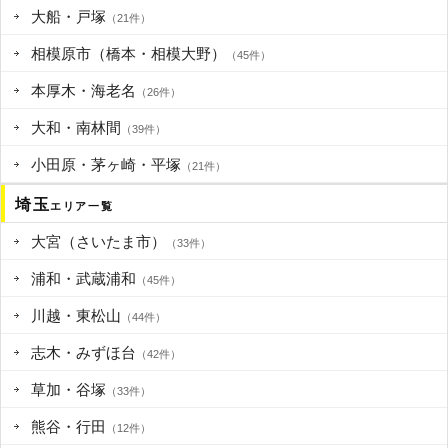
大船・戸塚
（21件）
相模原市（橋本・相模大野）
（45件）
本厚木・海老名
（26件）
大和・南林間
（39件）
小田原・茅ヶ崎・平塚
（21件）
埼玉
エリア一覧
大宮（さいたま市）
（33件）
浦和・武蔵浦和
（45件）
川越・東松山
（44件）
志木・みずほ台
（42件）
草加・谷塚
（33件）
熊谷・行田
（12件）