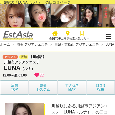
川越駅の「LUNA（ルナ）」の口コミページ
全国TOP
エリア検索
お気に入り
ホーム
埼玉 アジアンエステ
川越・東松山 アジアンエステ
LUN
【川越駅】
アジアン
店舗
川越市アジアンエステ
LUNA
（ルナ）
22
12:00～翌 03:00
店舗
割引
アクセス
口コミ
TOP
システム
MAP
投稿
川越駅にある川越市アジアンエ
ステ「LUNA（ルナ）」の口コ