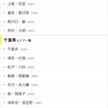
上尾・宮原
（20件）
越谷・春日部
（53件）
西川口・蕨
（41件）
所沢・入間
（45件）
千葉県
エリア一覧
千葉市
（61件）
浦安・行徳
（10件）
松戸・八柱
（55件）
船橋・西船橋
（44件）
市川・本八幡
（22件）
柏・我孫子
（32件）
津田沼・習志野
（16件）