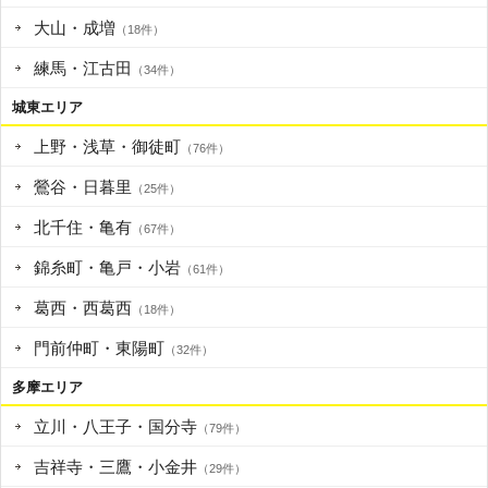
大山・成増
（18件）
練馬・江古田
（34件）
城東エリア
上野・浅草・御徒町
（76件）
鶯谷・日暮里
（25件）
北千住・亀有
（67件）
錦糸町・亀戸・小岩
（61件）
葛西・西葛西
（18件）
門前仲町・東陽町
（32件）
多摩エリア
立川・八王子・国分寺
（79件）
吉祥寺・三鷹・小金井
（29件）