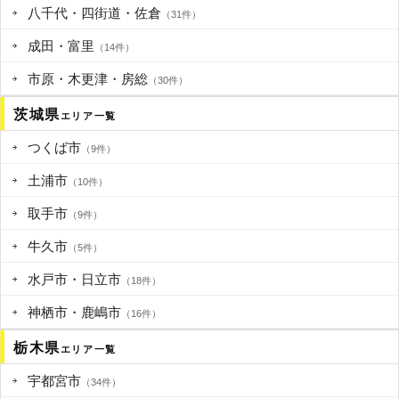
八千代・四街道・佐倉
（31件）
成田・富里
（14件）
市原・木更津・房総
（30件）
茨城県
エリア一覧
つくば市
（9件）
土浦市
（10件）
取手市
（9件）
牛久市
（5件）
水戸市・日立市
（18件）
神栖市・鹿嶋市
（16件）
栃木県
エリア一覧
宇都宮市
（34件）