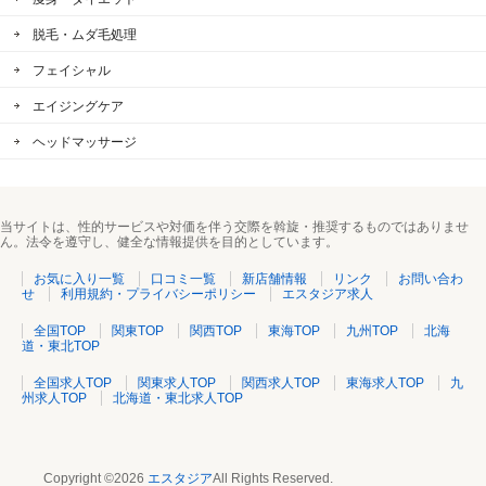
脱毛・ムダ毛処理
フェイシャル
エイジングケア
ヘッドマッサージ
当サイトは、性的サービスや対価を伴う交際を斡旋・推奨するものではありませ
ん。法令を遵守し、健全な情報提供を目的としています。
お気に入り一覧
口コミ一覧
新店舗情報
リンク
お問い合わ
せ
利用規約・プライバシーポリシー
エスタジア求人
全国TOP
関東TOP
関西TOP
東海TOP
九州TOP
北海
道・東北TOP
全国求人TOP
関東求人TOP
関西求人TOP
東海求人TOP
九
州求人TOP
北海道・東北求人TOP
Copyright ©2026
エスタジア
All Rights Reserved.