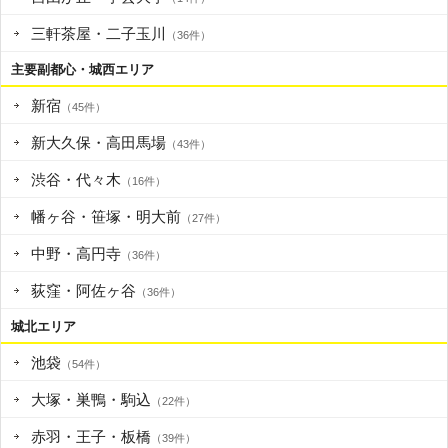
三軒茶屋・二子玉川
（36件）
主要副都心・城西エリア
新宿
（45件）
新大久保・高田馬場
（43件）
渋谷・代々木
（16件）
幡ヶ谷・笹塚・明大前
（27件）
中野・高円寺
（36件）
荻窪・阿佐ヶ谷
（36件）
城北エリア
池袋
（54件）
大塚・巣鴨・駒込
（22件）
赤羽・王子・板橋
（39件）