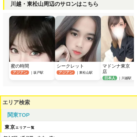
川越・東松山周辺のサロンはこちら
蜜の時間
シークレット
マドンナ東京　
店
アジアン
アジアン
｜坂戸駅
｜東松山駅
日本人
｜川越駅
エリア検索
関東TOP
東京
エリア一覧