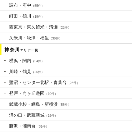
調布・府中
（55件）
町田・鶴川
（19件）
西東京・東久留米・清瀬
（22件）
久米川・秋津・福生
（30件）
神奈川
エリア一覧
横浜・関内
（54件）
川崎・鶴見
（26件）
鷺沼・センター北駅・青葉台
（28件）
登戸・向ヶ丘遊園
（10件）
武蔵小杉・綱島・新横浜
（55件）
溝の口・武蔵新城
（18件）
藤沢・湘南台
（31件）