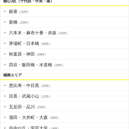
都心3区（千代田・中央・港）
銀座
（22件）
新橋
（23件）
六本木・麻布十番・赤坂
（32件）
茅場町・日本橋
（46件）
秋葉原・神田
（58件）
四谷・飯田橋・水道橋
（29件）
城南エリア
恵比寿・中目黒
（30件）
目黒・武蔵小山
（12件）
五反田・品川
（25件）
蒲田・大井町・大森
（59件）
自由が丘・学芸大学
（14件）