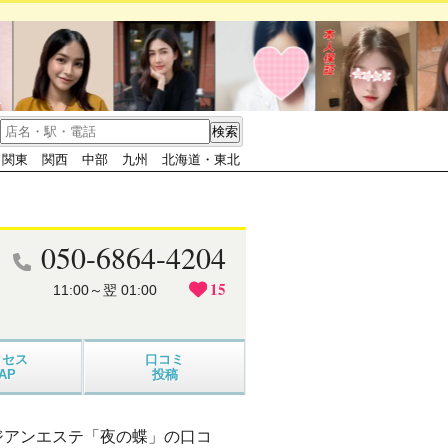
関東
関西
中部
九州
北海道・東北
050-6864-4204
15
11:00～翌 01:00
クセス
口コミ
AP
投稿
ジアンエステ「夜の蝶」の口コ