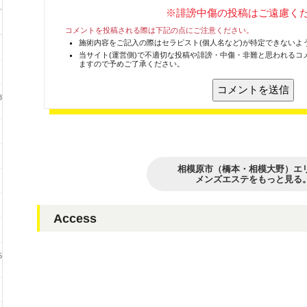
※誹謗中傷の投稿はご遠慮く
コメントを投稿される際は下記の点にご注意ください。
施術内容をご記入の際はセラピスト(個人名など)が特定できないよ
当サイト(運営側)で不適切な投稿や誹謗・中傷・非難と思われるコ
ますので予めご了承ください。
8
相模原市（橋本・相模大野）エ
メンズエステをもっと見る
Access
5