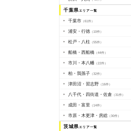
千葉県
エリア一覧
千葉市
（61件）
浦安・行徳
（10件）
松戸・八柱
（55件）
船橋・西船橋
（44件）
市川・本八幡
（22件）
柏・我孫子
（32件）
津田沼・習志野
（16件）
八千代・四街道・佐倉
（31件）
成田・富里
（14件）
市原・木更津・房総
（30件）
茨城県
エリア一覧