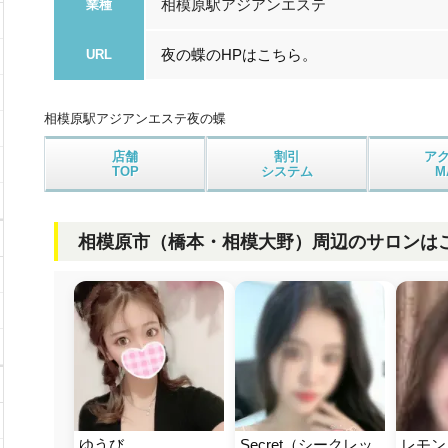
相模原駅アジアンエステ
業種
夜の蝶のHPはこちら。
URL
相模原駅アジアンエステ
夜の蝶
店舗
割引
ア
TOP
システム
M
相模原市（橋本・相模大野）周辺のサロンは
ゆうび
Secret（シークレッ
レモン