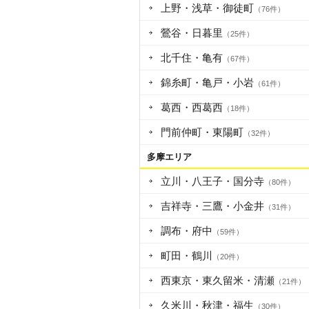
上野・浅草・御徒町
（76件）
鶯谷・日暮里
（25件）
北千住・亀有
（67件）
錦糸町・亀戸・小岩
（61件）
葛西・西葛西
（18件）
門前仲町・東陽町
（32件）
多摩エリア
立川・八王子・国分寺
（80件）
吉祥寺・三鷹・小金井
（31件）
調布・府中
（59件）
町田・鶴川
（20件）
西東京・東久留米・清瀬
（21件）
久米川・秋津・福生
（30件）