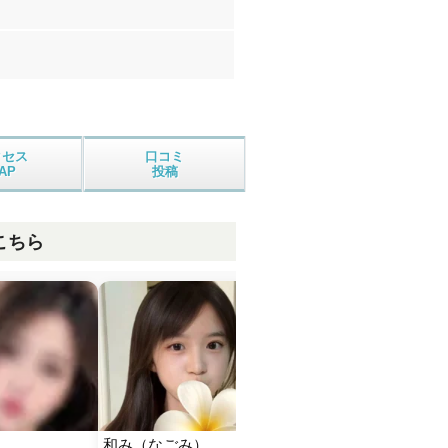
クセス
口コミ
AP
投稿
こちら
和み（なごみ）
僕の彼女
Pla