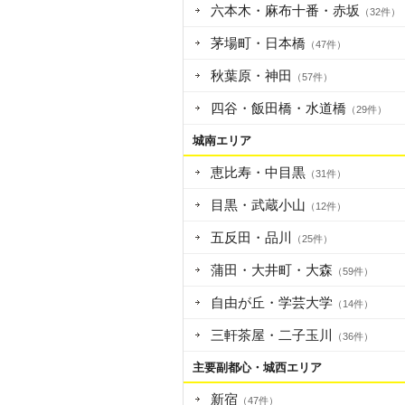
六本木・麻布十番・赤坂
（32件）
茅場町・日本橋
（47件）
秋葉原・神田
（57件）
四谷・飯田橋・水道橋
（29件）
城南エリア
恵比寿・中目黒
（31件）
目黒・武蔵小山
（12件）
五反田・品川
（25件）
蒲田・大井町・大森
（59件）
自由が丘・学芸大学
（14件）
三軒茶屋・二子玉川
（36件）
主要副都心・城西エリア
新宿
（47件）