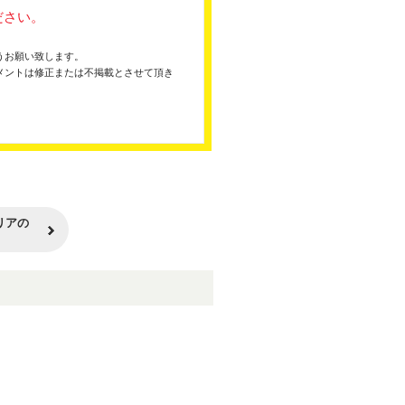
ださい。
うお願い致します。
メントは修正または不掲載とさせて頂き
リアの
。