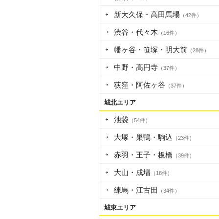
新大久保・高田馬場
（42件）
渋谷・代々木
（16件）
幡ヶ谷・笹塚・明大前
（28件）
中野・高円寺
（37件）
荻窪・阿佐ヶ谷
（37件）
城北エリア
池袋
（54件）
大塚・巣鴨・駒込
（23件）
赤羽・王子・板橋
（39件）
大山・成増
（18件）
練馬・江古田
（34件）
城東エリア