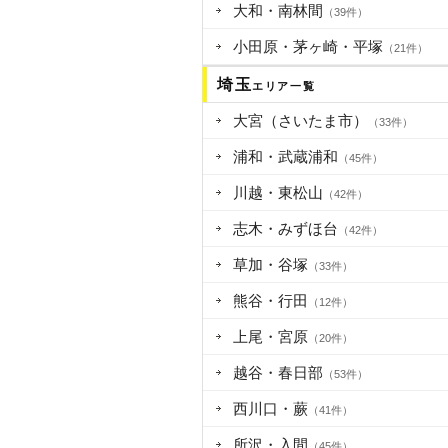
大和・南林間
（39件）
小田原・茅ヶ崎・平塚
（21件）
埼玉
エリア一覧
大宮（さいたま市）
（33件）
浦和・武蔵浦和
（45件）
川越・東松山
（42件）
志木・みずほ台
（42件）
草加・谷塚
（33件）
熊谷・行田
（12件）
上尾・宮原
（20件）
越谷・春日部
（53件）
西川口・蕨
（41件）
所沢・入間
（45件）