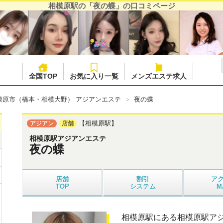
相模原駅の「夜の蝶」の口コミページ
全国TOP
お気に入り一覧
メンズエステ求人
模原市（橋本・相模大野） アジアンエステ
夜の蝶
【相模原駅】
アジアン
店舗
相模原駅アジアンエステ
夜の蝶
店舗
割引
ア
TOP
システム
M
相模原駅にある相模原駅ア