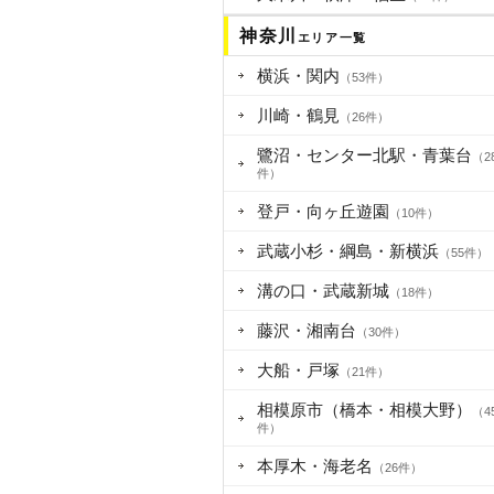
神奈川
エリア一覧
横浜・関内
（53件）
川崎・鶴見
（26件）
鷺沼・センター北駅・青葉台
（2
件）
登戸・向ヶ丘遊園
（10件）
武蔵小杉・綱島・新横浜
（55件）
溝の口・武蔵新城
（18件）
藤沢・湘南台
（30件）
大船・戸塚
（21件）
相模原市（橋本・相模大野）
（4
件）
本厚木・海老名
（26件）