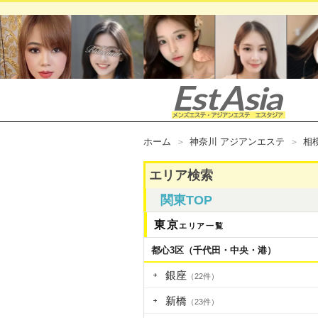
ホーム
神奈川 アジアンエステ
相
エリア検索
関東TOP
東京
エリア一覧
都心3区（千代田・中央・港）
銀座
（22件）
新橋
（23件）