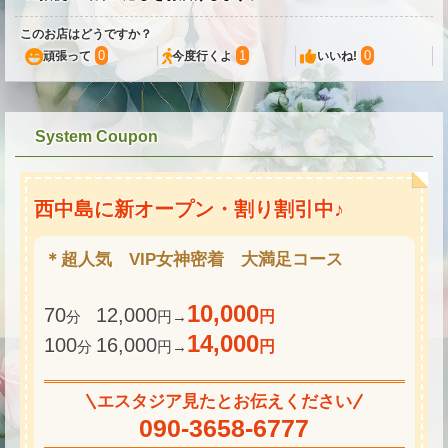
★
このお店はどうですか？
0
1
0
頑張って
今度行くよ
いいね!
★
System Coupon
西中島に新オープン・割り割引中♪
★
＊超人気 VIP女神密着 大満足コース
10,000
70
12,000
分
円→
円
14,000
100
16,000
分
円→
円
エスタジア見たとお伝えください
090-3658-6777