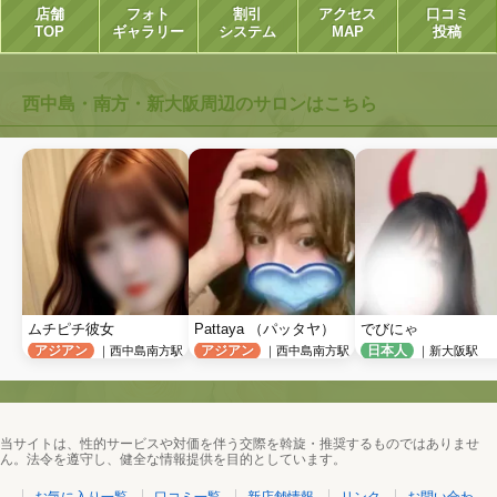
店舗
フォト
割引
アクセス
口コミ
TOP
ギャラリー
システム
MAP
投稿
★
西中島・南方・新大阪周辺のサロンはこちら
ムチピチ彼女
Pattaya （パッタヤ）
でびにゃ
アジアン
アジアン
日本人
｜西中島南方駅
｜西中島南方駅
｜新大阪駅
当サイトは、性的サービスや対価を伴う交際を斡旋・推奨するものではありませ
ん。法令を遵守し、健全な情報提供を目的としています。