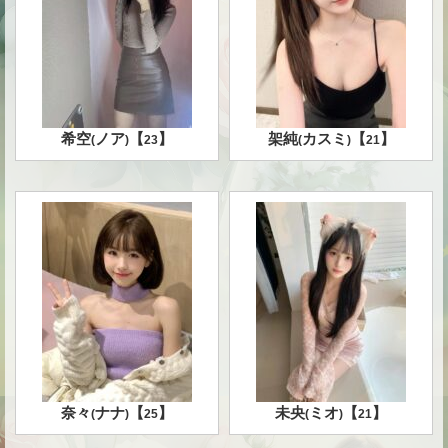
★
希空
ノア
【
】
架純
カスミ
【
】
(
)
23
(
)
21
★
奈々
ナナ
【
】
未央
ミオ
【
】
(
)
25
(
)
21