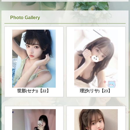
Photo Gallery
★
★
世那
セナ
【
】
理沙
リサ
【
】
(
)
)
22
(
)
23