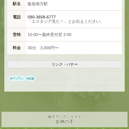
★
駅名
阪急南方駅
★
電話
090-3658-6777
「エスタジア見た！」とお伝えください。
営時
10:00〜最終受付翌 3:00
料金
30分 3,000円〜
リンク・バナー
#
アジアン
#
店舗
南方アジアンエステ
女神の手