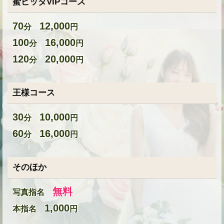
蜜ピッタVIPコース
70
12,000
分
円
100
16,000
分
円
★
120
20,000
分
円
王様コース
30
10,000
分
円
60
16,000
分
円
★
そのほか
無料
写真指名
★
1,000
本指名
円