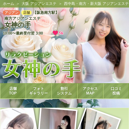
ホーム
大阪 アジアンエステ
西中島・南方・新大阪 アジアンエステ
【阪急南方駅】
アジアン
店舗
南方アジアンエステ
女神の手
56
10:00〜最終受付翌 3:00
店舗
フォト
割引
アクセス
口コミ
TOP
ギャラリー
システム
MAP
投稿
★