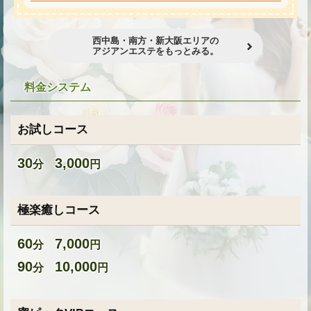
★
西中島・南方・新大阪エリアの
アジアンエステをもっとみる。
★
料金システム
お試しコース
30
3,000
分
円
極楽癒しコース
60
7,000
分
円
90
10,000
分
円