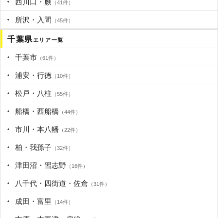
西川口・蕨
（41件）
所沢・入間
（45件）
千葉県
エリア一覧
千葉市
（61件）
浦安・行徳
（10件）
松戸・八柱
（55件）
船橋・西船橋
（44件）
市川・本八幡
（22件）
柏・我孫子
（32件）
津田沼・習志野
（16件）
八千代・四街道・佐倉
（31件）
成田・富里
（14件）