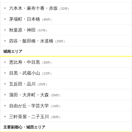
六本木・麻布十番・赤坂
（32件）
茅場町・日本橋
（46件）
秋葉原・神田
（57件）
四谷・飯田橋・水道橋
（29件）
城南エリア
恵比寿・中目黒
（30件）
目黒・武蔵小山
（12件）
五反田・品川
（25件）
蒲田・大井町・大森
（59件）
自由が丘・学芸大学
（14件）
三軒茶屋・二子玉川
（36件）
主要副都心・城西エリア