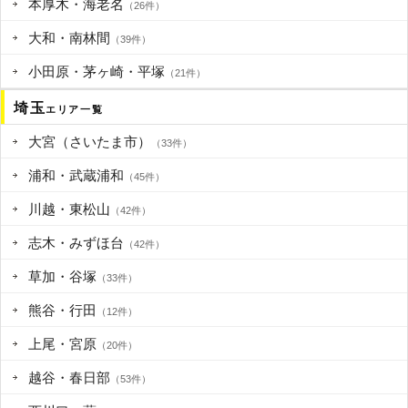
本厚木・海老名
（26件）
大和・南林間
（39件）
小田原・茅ヶ崎・平塚
（21件）
埼玉
エリア一覧
大宮（さいたま市）
（33件）
浦和・武蔵浦和
（45件）
川越・東松山
（42件）
志木・みずほ台
（42件）
草加・谷塚
（33件）
熊谷・行田
（12件）
上尾・宮原
（20件）
越谷・春日部
（53件）