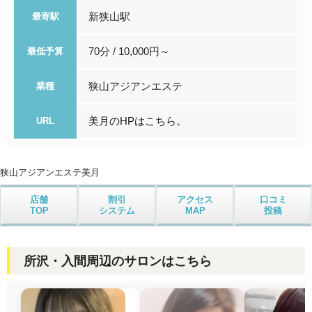
新狭山駅
最寄駅
70分 / 10,000円～
最低予算
狭山アジアンエステ
業種
美月のHPはこちら。
URL
狭山アジアンエステ
美月
店舗
割引
アクセス
口コミ
TOP
システム
MAP
投稿
所沢・入間周辺のサロンはこちら