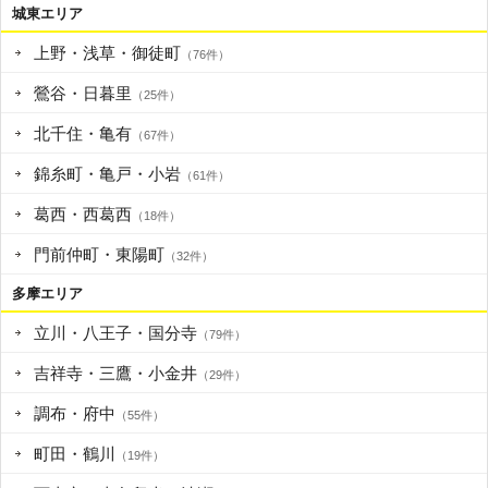
城東エリア
上野・浅草・御徒町
（76件）
鶯谷・日暮里
（25件）
北千住・亀有
（67件）
錦糸町・亀戸・小岩
（61件）
葛西・西葛西
（18件）
門前仲町・東陽町
（32件）
多摩エリア
立川・八王子・国分寺
（79件）
吉祥寺・三鷹・小金井
（29件）
調布・府中
（55件）
町田・鶴川
（19件）