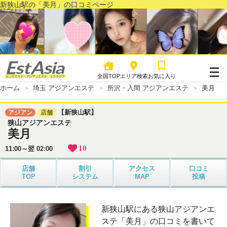
新狭山駅の「美月」の口コミページ
全国TOP
エリア検索
お気に入り
ホーム
埼玉 アジアンエステ
所沢・入間 アジアンエステ
美月
【新狭山駅】
アジアン
店舗
狭山アジアンエステ
美月
10
11:00～翌 02:00
店舗
割引
アクセス
口コミ
TOP
システム
MAP
投稿
新狭山駅にある狭山アジアンエ
ステ「美月」の口コミを書いて