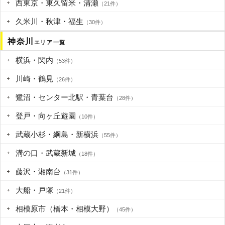
西東京・東久留米・清瀬
（21件）
久米川・秋津・福生
（30件）
神奈川
エリア一覧
横浜・関内
（53件）
川崎・鶴見
（26件）
鷺沼・センター北駅・青葉台
（28件）
登戸・向ヶ丘遊園
（10件）
武蔵小杉・綱島・新横浜
（55件）
溝の口・武蔵新城
（18件）
藤沢・湘南台
（31件）
大船・戸塚
（21件）
相模原市（橋本・相模大野）
（45件）