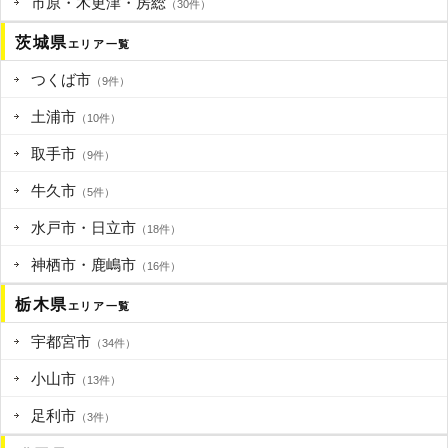
市原・木更津・房総
（30件）
茨城県
エリア一覧
つくば市
（9件）
土浦市
（10件）
取手市
（9件）
牛久市
（5件）
水戸市・日立市
（18件）
神栖市・鹿嶋市
（16件）
栃木県
エリア一覧
宇都宮市
（34件）
小山市
（13件）
足利市
（3件）