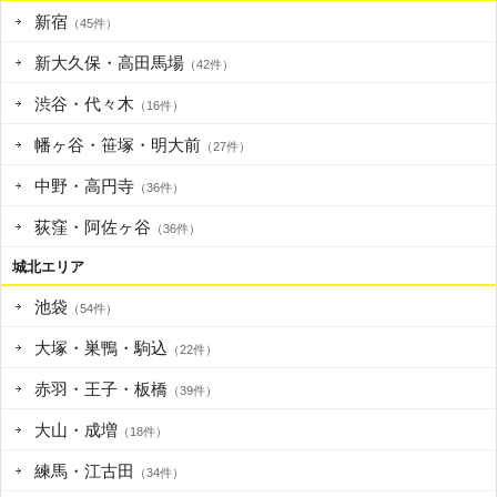
新宿
（45件）
新大久保・高田馬場
（42件）
渋谷・代々木
（16件）
幡ヶ谷・笹塚・明大前
（27件）
中野・高円寺
（36件）
荻窪・阿佐ヶ谷
（36件）
城北エリア
池袋
（54件）
大塚・巣鴨・駒込
（22件）
赤羽・王子・板橋
（39件）
大山・成増
（18件）
練馬・江古田
（34件）