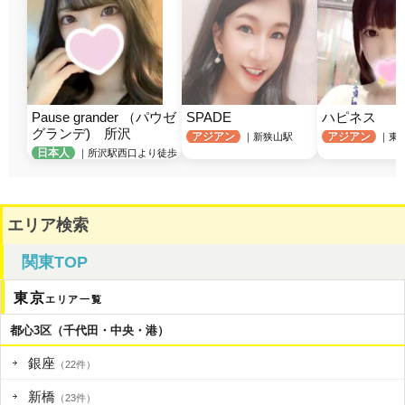
Pause grander （パウゼ
SPADE
ハピネス
グランデ)　所沢
アジアン
アジアン
｜新狭山駅
｜東
日本人
｜所沢駅西口より徒歩
エリア検索
関東TOP
東京
エリア一覧
都心3区（千代田・中央・港）
銀座
（22件）
新橋
（23件）