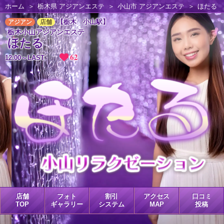
ホーム
栃木県 アジアンエステ
小山市 アジアンエステ
ほたる
【栃木 小山駅】
アジアン
店舗
栃木小山アジアンエステ
ほたる
62
12:00～LAST
店舗
フォト
割引
アクセス
口コミ
TOP
ギャラリー
システム
MAP
投稿