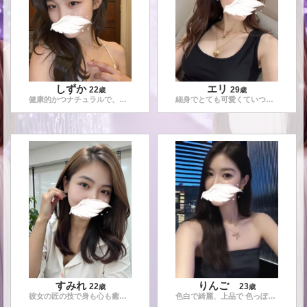
しずか
エリ
22
29
歳
歳
健康的かつナチュラルで、性格も明るくとっても親しみやすい。マ
...
細身でとても可愛くていつも笑顔素敵なセラピストです。楽しく会
すみれ
りんご
22
23
歳
歳
彼女の匠の技で身も心も癒されること間違い無しです。施術技術も
...
色白で綺麗、上品で 色っぽいセラピストです。 一流の技術で癒