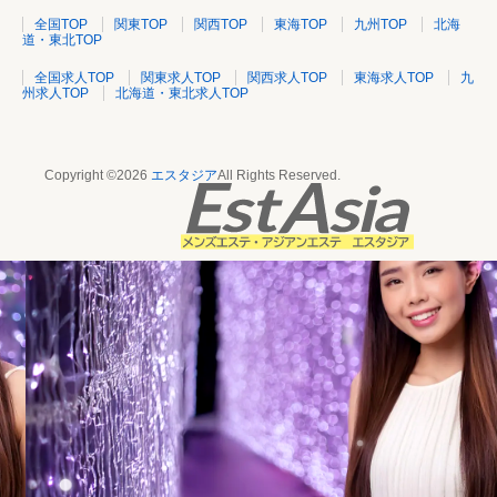
全国TOP
関東TOP
関西TOP
東海TOP
九州TOP
北海
道・東北TOP
全国求人TOP
関東求人TOP
関西求人TOP
東海求人TOP
九
州求人TOP
北海道・東北求人TOP
Copyright ©2026
エスタジア
All Rights Reserved.