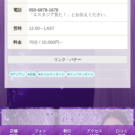
電話
050-6878-1676
「エスタジア見た！」とお伝えください。
営時
12:00～LAST
料金
70分 / 10,000円～
リンク・バナー
#
アジアン
#
店舗
#
オイルマッサージ
#
リンパマッサージ
栃木小山アジアンエステ
ほたる
店舗
フォト
割引
アクセス
口コミ