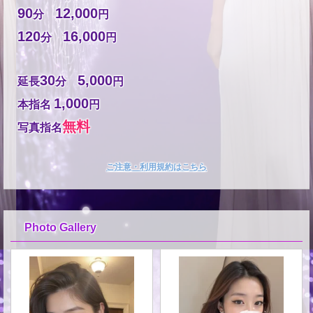
90
12,000
分
円
120
16,000
分
円
30
5,000
延長
分
円
1,000
本指名
円
無料
写真指名
ご注意・利用規約はこちら
Photo Gallery