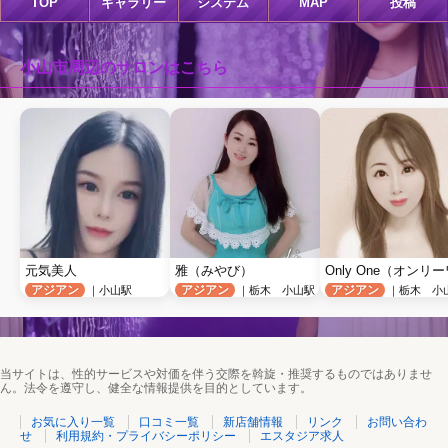
TOP
ギャラリー
システム
MAP
投稿
小山市周辺のサロンはこちら
元気美人
雅（みやび）
Only One（オンリ
アジアン
アジアン
アジアン
｜小山駅
｜栃木 小山駅
｜栃木 小
当サイトは、性的サービスや対価を伴う交際を斡旋・推奨するものではありませ
ん。法令を遵守し、健全な情報提供を目的としています。
お気に入り一覧
口コミ一覧
新店舗情報
リンク
お問い合わ
せ
利用規約・プライバシーポリシー
エスタジア求人