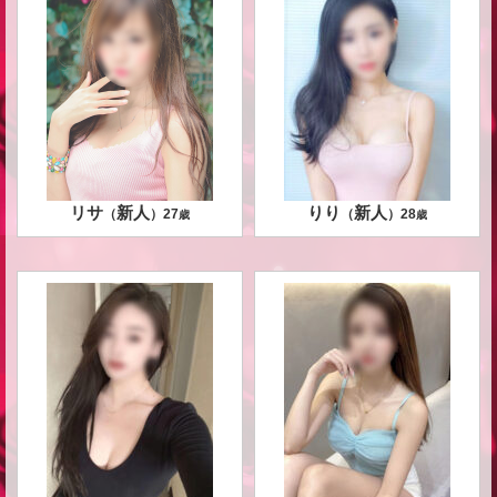
リサ
新人
りり
新人
（
）
27
（
）
28
歳
歳