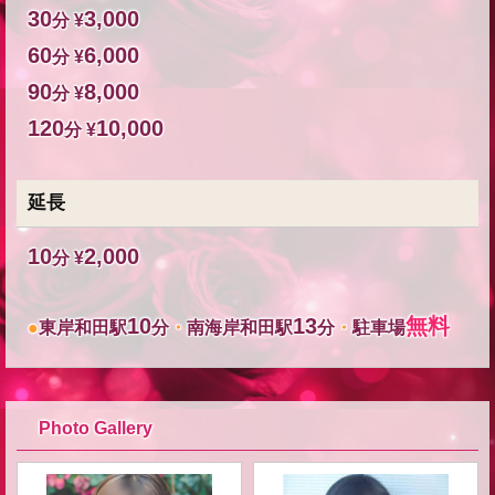
30
3,000
分 ¥
60
6,000
分 ¥
90
8,000
分 ¥
120
10,000
分 ¥
延長
10
2,000
分 ¥
10
13
無料
●
東岸和田駅
分
・
南海岸和田駅
分
・
駐車場
Photo Gallery