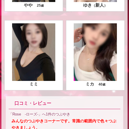
やや
ゆき
新人
25
（
）
歳
ミミ
ミカ
40
歳
口コミ・レビュー
「Rose -ローズ-」へ1件のつぶやき
みんなのつぶやきコーナーです。常識の範囲内で色々つぶ
やきましょう。