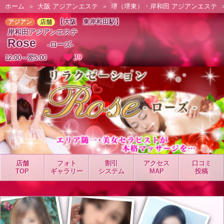
ホーム
大阪 アジアンエステ
堺（堺東）・岸和田 アジアンエステ
【大阪 東岸和田駅】
アジアン
店舗
岸和田アジアンエステ
Rose
-ローズ-
39
12:00～翌5:00
店舗
フォト
割引
アクセス
口コミ
TOP
ギャラリー
システム
MAP
投稿