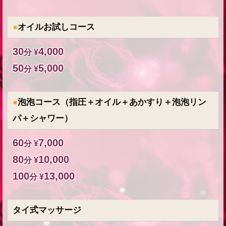
●
オイルお試しコース
30
4,000
分 ¥
50
5,000
分 ¥
●
泡泡コース（指圧＋オイル＋あかすり＋泡泡リン
パ＋シャワー）
60
7,000
分 ¥
80
10,000
分 ¥
100
13,000
分 ¥
タイ式マッサージ