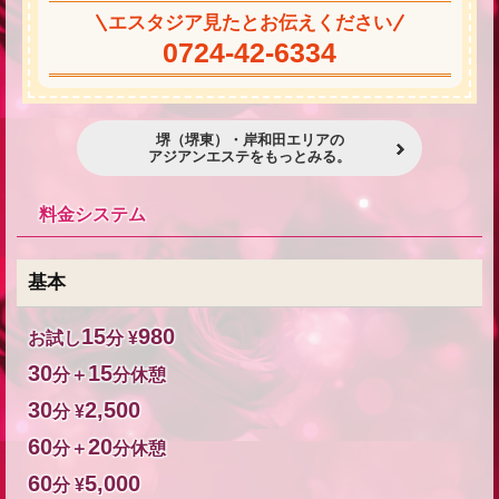
エスタジア見たとお伝えください
0724-42-6334
堺（堺東）・岸和田エリアの
アジアンエステをもっとみる。
料金システム
基本
15
980
お試し
分 ¥
30
15
分＋
分休憩
30
2,500
分 ¥
60
20
分＋
分休憩
60
5,000
分 ¥