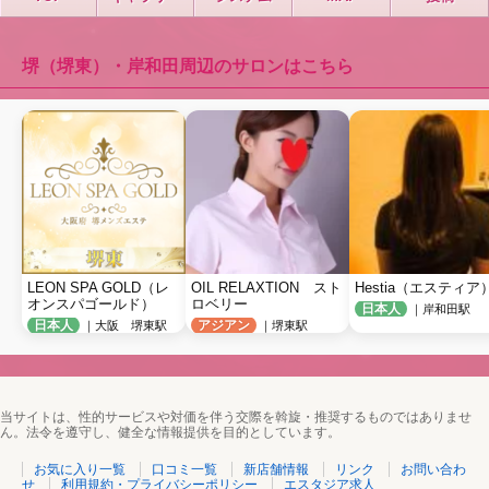
堺（堺東）・岸和田周辺のサロンはこちら
LEON SPA GOLD（レ
OIL RELAXTION　スト
Hestia（エスティア
オンスパゴールド）
ロベリー
日本人
｜岸和田駅
日本人
アジアン
｜大阪 堺東駅
｜堺東駅
当サイトは、性的サービスや対価を伴う交際を斡旋・推奨するものではありませ
ん。法令を遵守し、健全な情報提供を目的としています。
お気に入り一覧
口コミ一覧
新店舗情報
リンク
お問い合わ
せ
利用規約・プライバシーポリシー
エスタジア求人