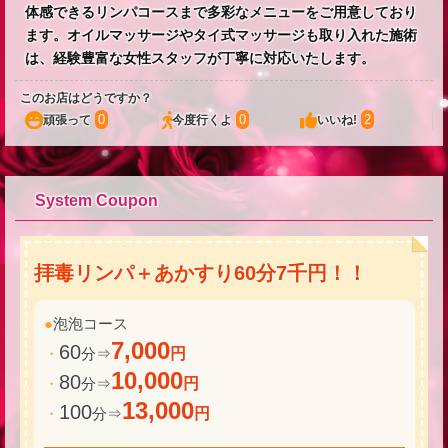
体感できるリンパコースまで多彩なメニューをご用意しており
ます。オイルマッサージやタイ式マッサージも取り入れた施術
は、経験豊富な女性スタッフが丁寧に対応いたします。
このお店はどうですか？
0
0
2
頑張って
今度行くよ
いいね!
System Coupon
拝毒リンパ＋あかすり60分7千円！！
●
泡泡コース
7,000
60
・
分⇒
円
10,000
80
・
分⇒
円
13,000
100
・
分⇒
円