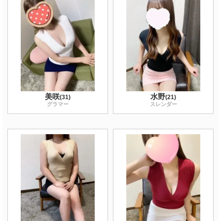
美咲
水野
(
31
)
(
21
)
グラマー
スレンダー