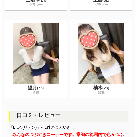
(
24
)
(
32
)
グラマー
グラマー
望月
柚木
(
23
)
(
23
)
普通
普通
口コミ・レビュー
「LION(リオン)」へ1件のつぶやき
みんなのつぶやきコーナーです。常識の範囲内で色々つぶ