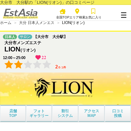
大分市 大分駅の「LION(リオン)」の口コミページ
全国TOP
エリア検索
お気に入り
ホーム
大分 日本人メンエス
LION(リオン)
【大分市 大分駅】
日本人
サロン
大分市メンズエステ
LION
(リオン)
22
12:00～25:00
2
/
5
1
件
店舗
フォト
割引
アクセス
口コミ
TOP
ギャラリー
システム
MAP
投稿