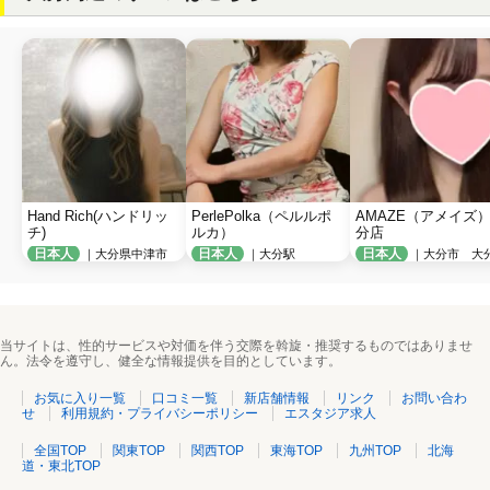
Hand Rich(ハンドリッ
PerlePolka（ペルルポ
AMAZE（アメイズ
チ)
ルカ）
分店
日本人
日本人
日本人
｜大分県中津市
｜大分駅
｜大分市 大
当サイトは、性的サービスや対価を伴う交際を斡旋・推奨するものではありませ
ん。法令を遵守し、健全な情報提供を目的としています。
お気に入り一覧
口コミ一覧
新店舗情報
リンク
お問い合わ
せ
利用規約・プライバシーポリシー
エスタジア求人
全国TOP
関東TOP
関西TOP
東海TOP
九州TOP
北海
道・東北TOP