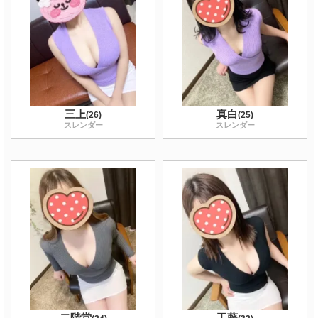
三上
真白
(
26
)
(
25
)
スレンダー
スレンダー
二階堂
工藤