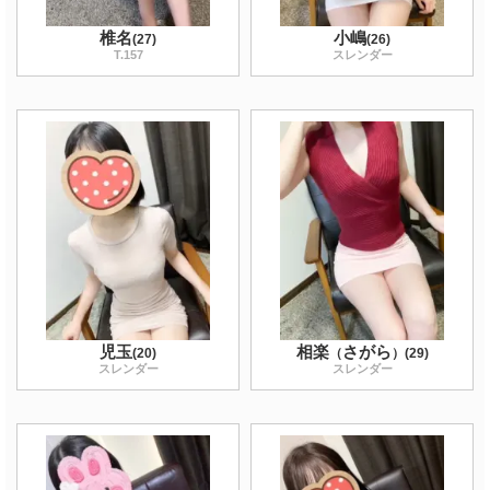
椎名
小嶋
(
27
)
(
26
)
T
.157
スレンダー
児玉
相楽
さがら
(
20
)
（
）
(
29
)
スレンダー
スレンダー