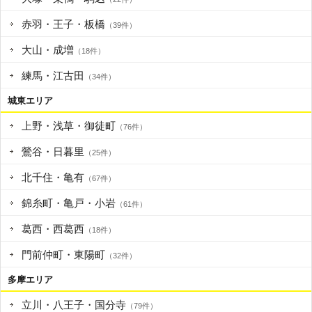
赤羽・王子・板橋
（39件）
大山・成増
（18件）
練馬・江古田
（34件）
城東エリア
上野・浅草・御徒町
（76件）
鶯谷・日暮里
（25件）
北千住・亀有
（67件）
錦糸町・亀戸・小岩
（61件）
葛西・西葛西
（18件）
門前仲町・東陽町
（32件）
多摩エリア
立川・八王子・国分寺
（79件）