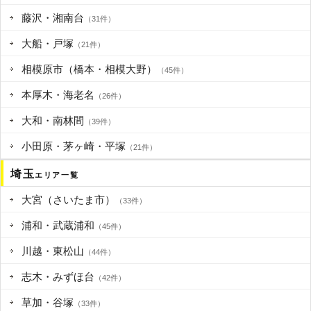
藤沢・湘南台
（31件）
大船・戸塚
（21件）
相模原市（橋本・相模大野）
（45件）
本厚木・海老名
（26件）
大和・南林間
（39件）
小田原・茅ヶ崎・平塚
（21件）
埼玉
エリア一覧
大宮（さいたま市）
（33件）
浦和・武蔵浦和
（45件）
川越・東松山
（44件）
志木・みずほ台
（42件）
草加・谷塚
（33件）