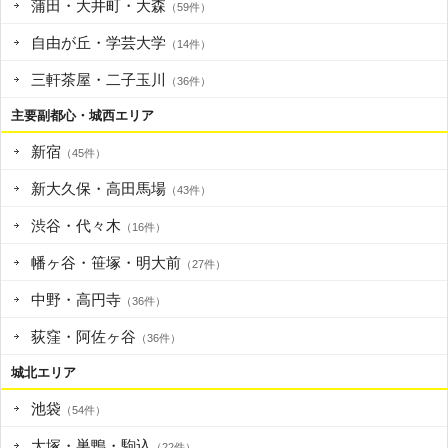
蒲田・大井町・大森
（59件）
自由が丘・学芸大学
（14件）
三軒茶屋・二子玉川
（36件）
主要副都心・城西エリア
新宿
（45件）
新大久保・高田馬場
（43件）
渋谷・代々木
（16件）
幡ヶ谷・笹塚・明大前
（27件）
中野・高円寺
（36件）
荻窪・阿佐ヶ谷
（36件）
城北エリア
池袋
（54件）
大塚・巣鴨・駒込
（22件）