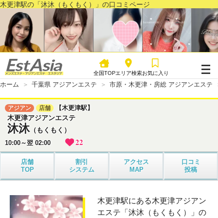
木更津駅の「沐沐（もくもく）」の口コミページ
全国TOP
エリア検索
お気に入り
ホーム
千葉県 アジアンエステ
市原・木更津・房総 アジアンエステ
【木更津駅】
アジアン
店舗
木更津アジアンエステ
沐沐
（もくもく）
22
10:00～翌 02:00
店舗
割引
アクセス
口コミ
TOP
システム
MAP
投稿
木更津駅にある木更津アジアン
エステ「沐沐（もくもく）」の