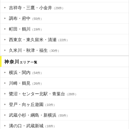
吉祥寺・三鷹・小金井
（29件）
調布・府中
（55件）
町田・鶴川
（19件）
西東京・東久留米・清瀬
（22件）
久米川・秋津・福生
（30件）
神奈川
エリア一覧
横浜・関内
（54件）
川崎・鶴見
（26件）
鷺沼・センター北駅・青葉台
（28件）
登戸・向ヶ丘遊園
（10件）
武蔵小杉・綱島・新横浜
（55件）
溝の口・武蔵新城
（18件）