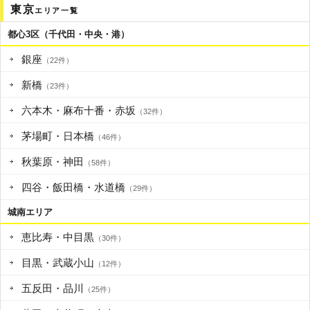
東京
エリア一覧
都心3区（千代田・中央・港）
銀座
（22件）
新橋
（23件）
六本木・麻布十番・赤坂
（32件）
茅場町・日本橋
（46件）
秋葉原・神田
（58件）
四谷・飯田橋・水道橋
（29件）
城南エリア
恵比寿・中目黒
（30件）
目黒・武蔵小山
（12件）
五反田・品川
（25件）