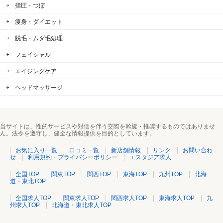
指圧・つぼ
痩身・ダイエット
脱毛・ムダ毛処理
フェイシャル
エイジングケア
ヘッドマッサージ
当サイトは、性的サービスや対価を伴う交際を斡旋・推奨するものではありませ
ん。法令を遵守し、健全な情報提供を目的としています。
お気に入り一覧
口コミ一覧
新店舗情報
リンク
お問い合わ
せ
利用規約・プライバシーポリシー
エスタジア求人
全国TOP
関東TOP
関西TOP
東海TOP
九州TOP
北海
道・東北TOP
全国求人TOP
関東求人TOP
関西求人TOP
東海求人TOP
九
州求人TOP
北海道・東北求人TOP