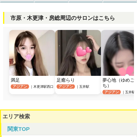
市原・木更津・房総周辺のサロンはこちら
満足
足癒らり
夢心地（ゆめご
ち）
アジアン
アジアン
｜木更津駅西口
｜五井駅
アジアン
｜五井駅
エリア検索
関東TOP