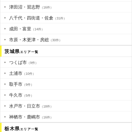
津田沼・習志野
（16件）
八千代・四街道・佐倉
（31件）
成田・富里
（14件）
市原・木更津・房総
（30件）
茨城県
エリア一覧
つくば市
（9件）
土浦市
（10件）
取手市
（9件）
牛久市
（5件）
水戸市・日立市
（18件）
神栖市・鹿嶋市
（16件）
栃木県
エリア一覧