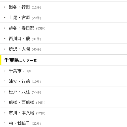
熊谷・行田
（12件）
上尾・宮原
（20件）
越谷・春日部
（53件）
西川口・蕨
（41件）
所沢・入間
（45件）
千葉県
エリア一覧
千葉市
（61件）
浦安・行徳
（10件）
松戸・八柱
（55件）
船橋・西船橋
（44件）
市川・本八幡
（22件）
柏・我孫子
（32件）