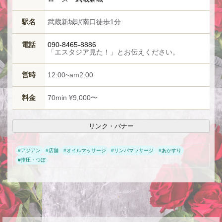
駅名
武蔵新城駅南口徒歩1分
電話
090-8465-8886
「エスタジア見た！」とお伝えください。
営時
12:00~am2:00
料金
70min ¥9,000〜
リンク・バナー
#
アジアン
#
店舗
#
オイルマッサージ
#
リンパマッサージ
#
あかすり
#
指圧・つぼ