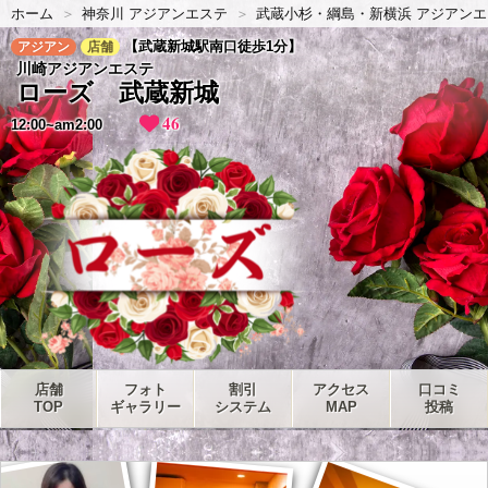
ホーム
神奈川 アジアンエステ
武蔵小杉・綱島・新横浜 アジアンエ
【武蔵新城駅南口徒歩1分】
アジアン
店舗
川崎アジアンエステ
ローズ 武蔵新城
46
12:00~am2:00
店舗
フォト
割引
アクセス
口コミ
TOP
ギャラリー
システム
MAP
投稿