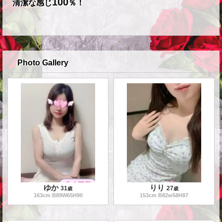
100
清潔な感じ
％！
Photo Gallery
ゆか
りり
31
27
歳
歳
163
cm B
89
W
65
H
90
153
cm B
82
w
58
H
87