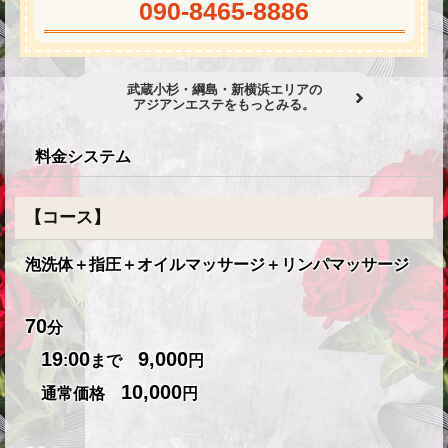
090-8465-8886
武蔵小杉・綱島・新横浜エリアの
アジアンエステをもっとみる。
料金システム
【コース】
泡洗体＋指圧＋オイルマッサージ＋リンパマッサージ
70
分
19
00
9,000
:
まで
円
10,000
通常価格
円