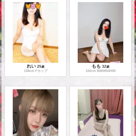
れい
もも
25
32
歳
歳
158
cm Fカップ
160
cm B
86
W
54
H
90