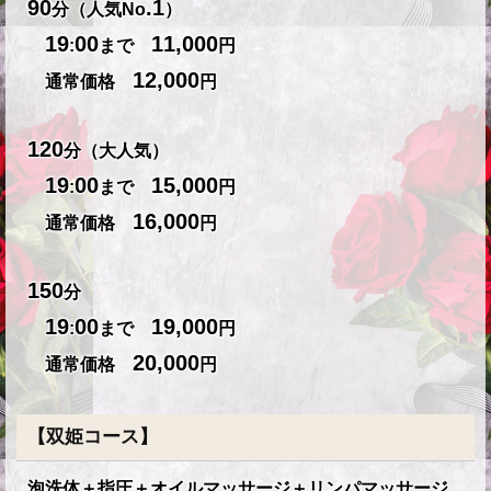
90
.1
分（人気No
）
19
00
11,000
:
まで
円
12,000
通常価格
円
120
分（大人気）
19
00
15,000
:
まで
円
16,000
通常価格
円
150
分
19
00
19,000
:
まで
円
20,000
通常価格
円
【双姫コース】
泡洗体＋指圧＋オイルマッサージ＋リンパマッサージ