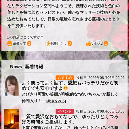
なリラクゼーション空間へようこそ。洗練された技術と色白の
美しさを持つ若きセラピストが、確かなマッサージ技術と心を
込めたおもてなしで、日常の喧騒を忘れさせる至福のひととき
をご提供いたします。
このお店はどうですか？
1
0
1
頑張って
今度行くよ
いいね!
News -新着情報-
おすすめ
投稿日: 2026年08月06日 22:06
よく笑ってよく話す、愛想もバッチリだから初
めてでも安心ですよ
とびきり可愛い笑顔が印象的な“めいちゃん”が新しく
仲間入り！...
[続きをみる]
イベント
投稿日: 2026年08月06日 18:03
上質で贅沢なおもてなしで、ゆったりとくつろ
げる時間をご提供します。
上質で贅沢なおもてなしで、ゆったりとくつろげる時