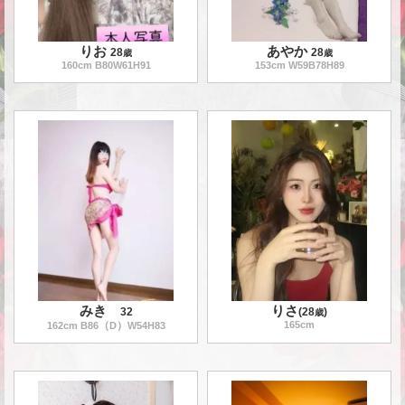
りお
あやか
28
28
歳
歳
160
cm B
80
W
61
H
91
153
cm W
59
B
78
H
89
みき
りさ
32
(
28
)
歳
（
）
165
cm
162
cm B
86
D
W
54
H
83