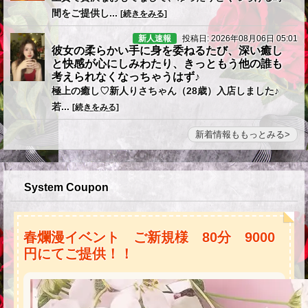
間をご提供し...
[続きをみる]
新人速報
投稿日: 2026年08月06日 05:01
彼女の柔らかい手に身を委ねるたび、深い癒し
と快感が心にしみわたり、きっともう他の誰も
考えられなくなっちゃうはず♪
極上の癒し♡新人りさちゃん（28歳）入店しました♪
若...
[続きをみる]
新着情報ももっとみる
System Coupon
春爛漫イベント ご新規様 80分 9000
円にてご提供！！