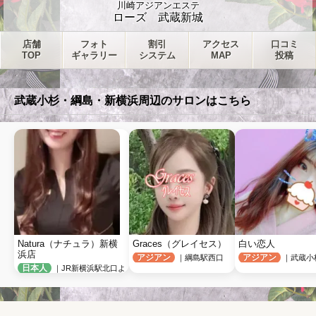
川崎アジアンエステ
ローズ 武蔵新城
店舗
フォト
割引
アクセス
口コミ
TOP
ギャラリー
システム
MAP
投稿
武蔵小杉・綱島・新横浜周辺のサロンはこちら
Natura（ナチュラ）新横
Graces（グレイセス）
白い恋人
浜店
アジアン
アジアン
｜綱島駅西口
｜武蔵小
日本人
｜JR新横浜駅北口よ