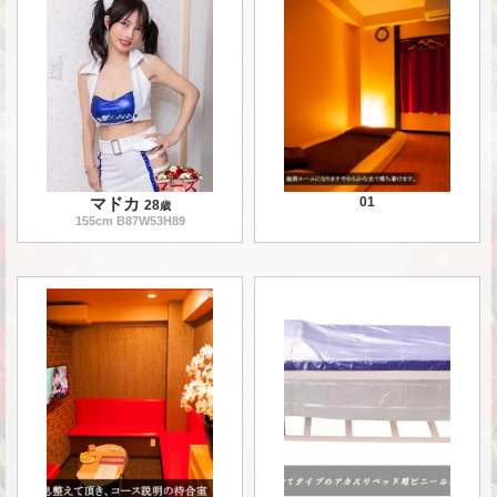
マドカ
01
28
歳
155
cm B
87
W
53
H
89