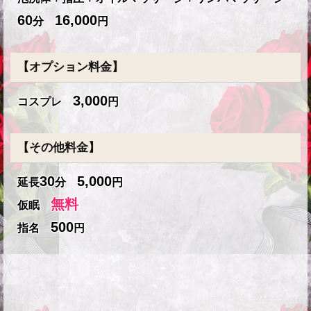
60
16,000
分
円
【オプション料金】
3,000
コスプレ
円
【その他料金】
30
5,000
延長
分
円
無料
仮眠
500
指名
円