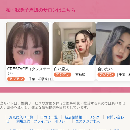
柏・我孫子周辺のサロンはこちら
CRESTAGE（クレステー
白い恋人
会いたい
ジ）
アジアン
アジアン
｜南柏駅
｜千葉 
アジアン
｜千葉 柏駅東口
当サイトは、性的サービスや対価を伴う交際を斡旋・推奨するものではありませ
ん。法令を遵守し、健全な情報提供を目的としています。
お気に入り一覧
口コミ一覧
新店舗情報
リンク
お問い合わ
せ
利用規約・プライバシーポリシー
エスタジア求人