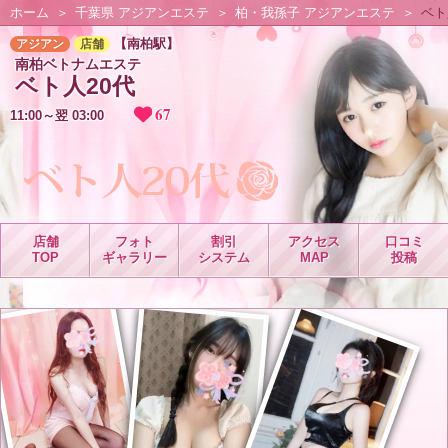
ホーム
千葉県 アジアンエステ
柏・我孫子 アジアンエステ
ベト
【南柏駅】
アジアン
店舗
南柏ベトナムエステ
ベト人20代
67
11:00～翌 03:00
店舗
フォト
割引
アクセス
口コミ
TOP
ギャラリー
システム
MAP
投稿