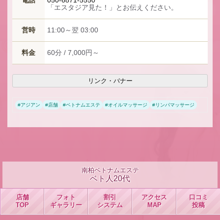
電話
050-6871-5550
「エスタジア見た！」とお伝えください。
営時
11:00～翌 03:00
料金
60分 / 7,000円～
リンク・バナー
#
アジアン
#
店舗
#
ベトナムエステ
#
オイルマッサージ
#
リンパマッサージ
南柏ベトナムエステ
ベト人20代
店舗
フォト
割引
アクセス
口コミ
TOP
ギャラリー
システム
MAP
投稿