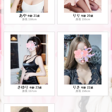
あや
りり
21
20
年齢
歳
年齢
歳
身長
158
cm
身長
155
cm
さゆり
りさ
23
22
年齢
歳
年齢
歳
身長
157
cm
身長
158
cm