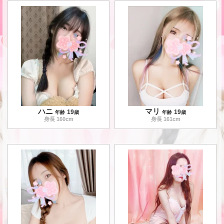
ハニ
マリ
19
19
年齢
歳
年齢
歳
身長
160
cm
身長
161
cm