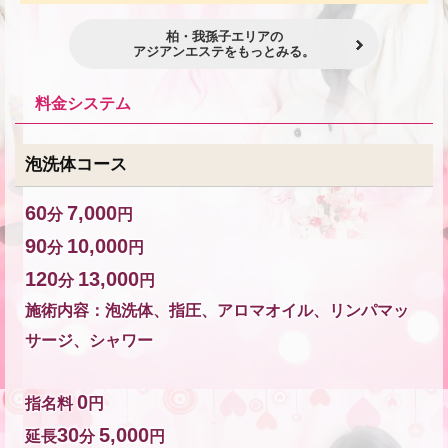
柏・我孫子エリアの
アジアンエステをもっとみる。
料金システム
泡洗体コース
60
7,000
分
円
90
10,000
分
円
120
13,000
分
円
施術内容：泡洗体、指圧、アロマオイル、リンパマッ
サージ、シャワー
0
指名料
円
30
5,000
延長
分
円