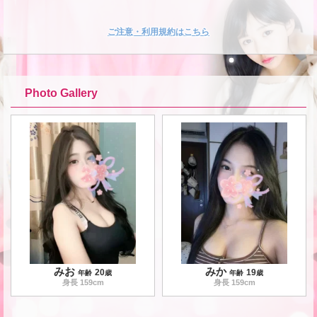
ご注意・利用規約はこちら
Photo Gallery
みお
みか
20
19
年齢
歳
年齢
歳
身長
159
cm
身長
159
cm