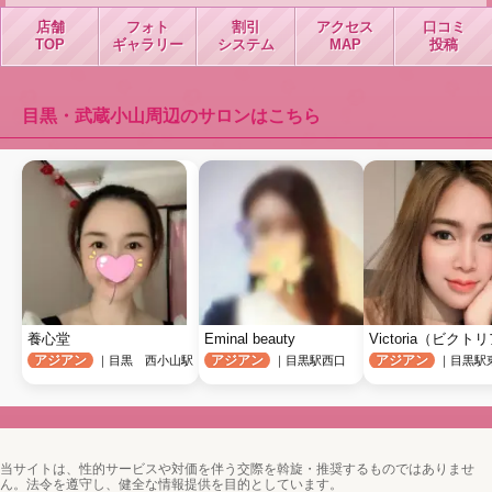
店舗
フォト
割引
アクセス
口コミ
TOP
ギャラリー
システム
MAP
投稿
目黒・武蔵小山周辺のサロンはこちら
養心堂
Eminal beauty
Victoria（ビクト
アジアン
アジアン
アジアン
｜目黒 西小山駅
｜目黒駅西口
｜目黒駅
当サイトは、性的サービスや対価を伴う交際を斡旋・推奨するものではありませ
ん。法令を遵守し、健全な情報提供を目的としています。