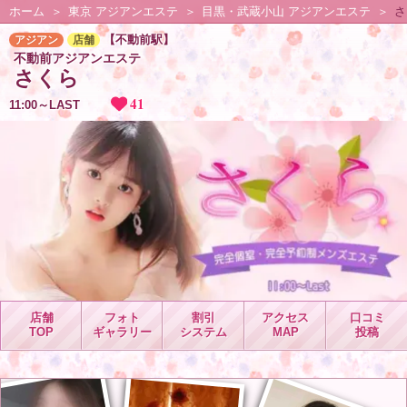
ホーム
東京 アジアンエステ
目黒・武蔵小山 アジアンエステ
さ
【不動前駅】
アジアン
店舗
不動前アジアンエステ
さくら
41
11:00～LAST
店舗
フォト
割引
アクセス
口コミ
TOP
ギャラリー
システム
MAP
投稿