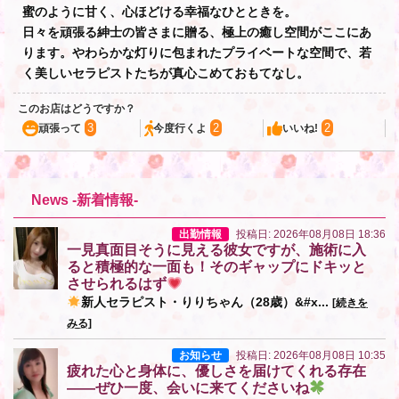
蜜のように甘く、心ほどける幸福なひとときを。
日々を頑張る紳士の皆さまに贈る、極上の癒し空間がここにあ
ります。やわらかな灯りに包まれたプライベートな空間で、若
く美しいセラピストたちが真心こめておもてなし。
このお店はどうですか？
3
2
2
頑張って
今度行くよ
いいね!
News -新着情報-
出勤情報
投稿日: 2026年08月08日 18:36
一見真面目そうに見える彼女ですが、施術に入
ると積極的な一面も！そのギャップにドキッと
させられるはず
新人セラピスト・りりちゃん（28歳）&#x...
[続きを
みる]
お知らせ
投稿日: 2026年08月08日 10:35
疲れた心と身体に、優しさを届けてくれる存在
——ぜひ一度、会いに来てくださいね