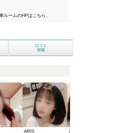
北東ルームのHPはこちら。
口コミ
投稿
ARIS
浪漫小屋（ろうまんご
快楽C