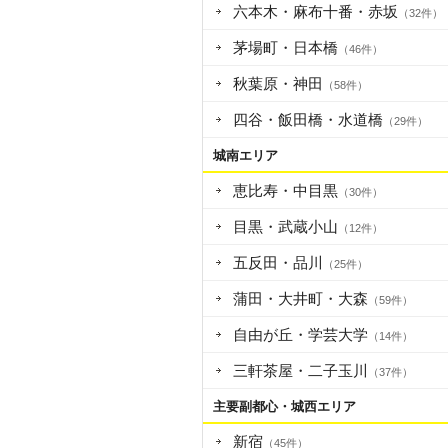
六本木・麻布十番・赤坂
（32件）
茅場町・日本橋
（46件）
秋葉原・神田
（58件）
四谷・飯田橋・水道橋
（29件）
城南エリア
恵比寿・中目黒
（30件）
目黒・武蔵小山
（12件）
五反田・品川
（25件）
蒲田・大井町・大森
（59件）
自由が丘・学芸大学
（14件）
三軒茶屋・二子玉川
（37件）
主要副都心・城西エリア
新宿
（45件）