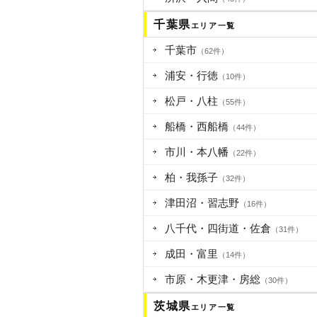
千葉県
エリア一覧
千葉市
（62件）
浦安・行徳
（10件）
松戸・八柱
（55件）
船橋・西船橋
（44件）
市川・本八幡
（22件）
柏・我孫子
（32件）
津田沼・習志野
（16件）
八千代・四街道・佐倉
（31件）
成田・富里
（14件）
市原・木更津・房総
（30件）
茨城県
エリア一覧