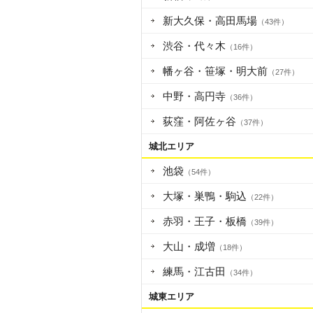
新大久保・高田馬場
（43件）
渋谷・代々木
（16件）
幡ヶ谷・笹塚・明大前
（27件）
中野・高円寺
（36件）
荻窪・阿佐ヶ谷
（37件）
城北エリア
池袋
（54件）
大塚・巣鴨・駒込
（22件）
赤羽・王子・板橋
（39件）
大山・成増
（18件）
練馬・江古田
（34件）
城東エリア