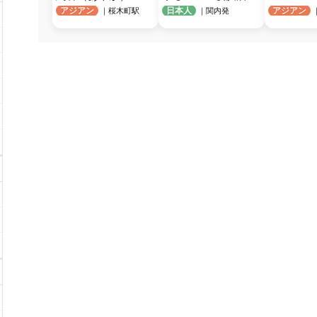
アジアン
日本人
アジアン
｜桜木町駅
｜関内発