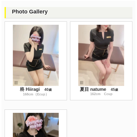
Photo Gallery
柊 Hiiragi
夏目 natume
40
45
歳
歳
（
）
162
cm Ccup
168
cm
Ecup