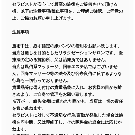
セラピストが安心して最高の施術をご提供させて頂ける
様、以下の注意事項/禁止事項を、ご理解ご確認、ご同意の
上、ご協力お願い申し上げます。
注意事項
施術中は、必ず指定の紙パンツの着用をお願い致します。
当店は癒しを目的としたリラクゼーションサロンです。 医
療法の定める施術所、又は治療所ではありません。
当店は風俗系マッサージ、回春エステ店ではございませ
ん。回春マッサージ等の法令及び公序良俗に反するような
行為も一切行っておりません。
貴重品等は備え付けの貴重品袋に入れ、お客様の目から離
さぬよう、ご自身で管理をお願い致します。
※万が一、紛失/盗難に遭われた際でも、当店は一切の責任
を負い兼ねます。
セラピストに対して不適切な行為/言動が発生した場合は施
術を即中断、又は即終了し、その際料金の返金には応じか
ねます。