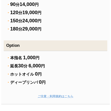
90
14,000
・
分
円
120
19,000
・
分
円
150
24,000
・
分
円
180
29,000
・
分
円
Option
1,000
・
本指名
円
30
6,000
・
延長
分
円
0
・
ホットオイル
円
0
・
ディープリンパ
円
ご注意・利用規約はこちら