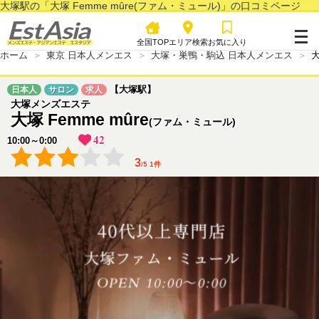
大塚駅の「大塚 Femme mûre(ファム・ミュール)」の口コミページ
全国TOP
エリア検索
お気に入り
ホーム
東京 日本人メンエス
大塚・巣鴨・駒込 日本人メンエス
大
【大塚駅】
日本人
サロン
求人
大塚メンズエステ
大塚 Femme mûre
(ファム・ミュール)
42
10:00～0:00
3
/
5
1
件