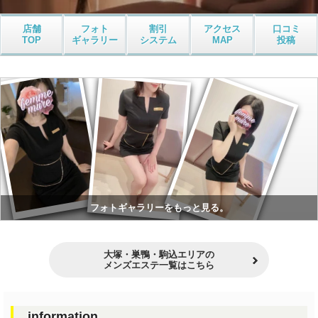
店舗
フォト
割引
アクセス
口コミ
TOP
ギャラリー
システム
MAP
投稿
フォトギャラリーをもっと見る。
大塚・巣鴨・駒込エリアの
メンズエステ一覧はこちら
information