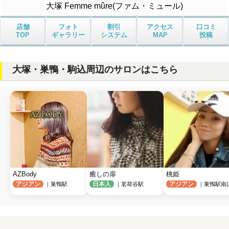
大塚 Femme mûre(ファム・ミュール)
店舗
フォト
割引
アクセス
口コミ
TOP
ギャラリー
システム
MAP
投稿
大塚・巣鴨・駒込周辺のサロンはこちら
AZBody
癒しの扉
桃姫
アジアン
日本人
アジアン
｜巣鴨駅
｜茗荷谷駅
｜巣鴨駅南