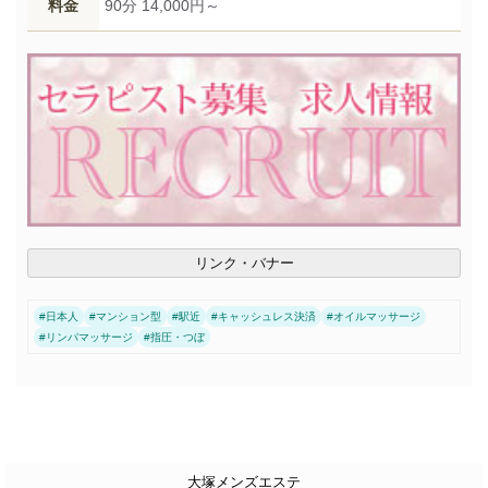
料金
90分 14,000円～
リンク・バナー
#
日本人
#
マンション型
#
駅近
#
キャッシュレス決済
#
オイルマッサージ
#
リンパマッサージ
#
指圧・つぼ
大塚メンズエステ