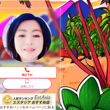
★
電話予約
★
お気に入り
★
★
おすすめバッジをホームページに貼る