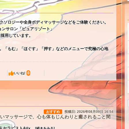
クソロジーや全身ボディマッサージなどをご体験ください。
★
ョンサロン「ピュアリゾート」
選採用しています。
。「もむ」「ほぐす」「押す」などのメニューで究極の心地
0
いいね!
おすすめ
投稿日: 2026年08月09日 16:54
いマッサージで、心も体もじんわりと癒されること間
セラピスト&#x...
[続きをみる]