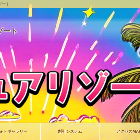
ゾート
ゾート
★
★
ォト
ギャラリー
割引
システム
アクセス
MA