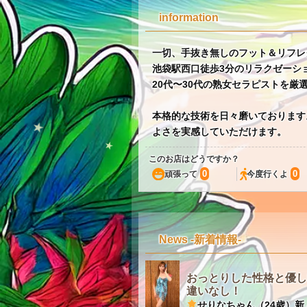
information
一切、手抜き無しのフット＆リフレ
池袋駅西口徒歩3分のリラクゼーシ
20代〜30代の熟女セラピストを厳
本格的な技術を日々磨いております
よさを実感していただけます。
このお店はどうですか？
0
0
頑張って
今度行くよ
News -新着情報-
おっとりした性格と優し
違いなし！
せりなちゃん（24歳）新人