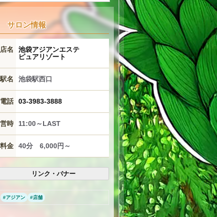
サロン情報
店名
池袋アジアンエステ
ピュアリゾート
駅名
池袋駅西口
電話
03-3983-3888
営時
11:00～LAST
★
料金
40分 6,000円～
リンク・バナー
#
アジアン
#
店舗
★