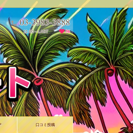
03-3983-3888
36
11:00～LAST
★
P
口コミ
投稿