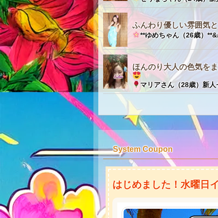
ふんわり優しい雰囲気と
**ゆめちゃん（26歳）**&#x
★
ほんのり大人の色気をま
マリアさん（28歳）新人セ
System Coupon
はじめました！水曜日イ