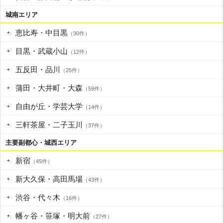
城南エリア
恵比寿・中目黒
（30件）
目黒・武蔵小山
（12件）
五反田・品川
（25件）
蒲田・大井町・大森
（59件）
自由が丘・学芸大学
（14件）
三軒茶屋・二子玉川
（37件）
主要副都心・城西エリア
新宿
（45件）
新大久保・高田馬場
（43件）
渋谷・代々木
（16件）
幡ヶ谷・笹塚・明大前
（27件）