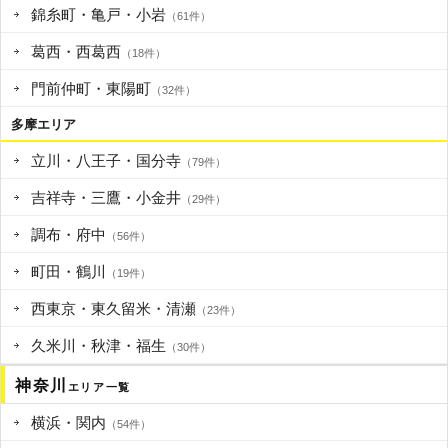
錦糸町・亀戸・小岩
（61件）
葛西・西葛西
（18件）
門前仲町・東陽町
（32件）
多摩エリア
立川・八王子・国分寺
（79件）
吉祥寺・三鷹・小金井
（29件）
調布・府中
（56件）
町田・鶴川
（19件）
西東京・東久留米・清瀬
（23件）
久米川・秋津・福生
（30件）
神奈川
エリア一覧
横浜・関内
（54件）