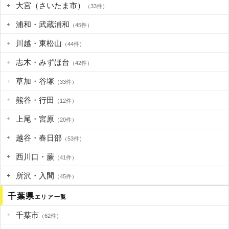
大宮（さいたま市）
（33件）
浦和・武蔵浦和
（45件）
川越・東松山
（44件）
志木・みずほ台
（42件）
草加・谷塚
（33件）
熊谷・行田
（12件）
上尾・宮原
（20件）
越谷・春日部
（53件）
西川口・蕨
（41件）
所沢・入間
（45件）
千葉県
エリア一覧
千葉市
（62件）