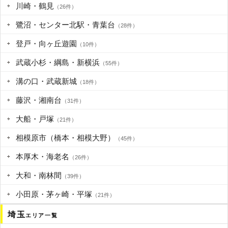
川崎・鶴見
（26件）
鷺沼・センター北駅・青葉台
（28件）
登戸・向ヶ丘遊園
（10件）
武蔵小杉・綱島・新横浜
（55件）
溝の口・武蔵新城
（18件）
藤沢・湘南台
（31件）
大船・戸塚
（21件）
相模原市（橋本・相模大野）
（45件）
本厚木・海老名
（26件）
大和・南林間
（39件）
小田原・茅ヶ崎・平塚
（21件）
埼玉
エリア一覧