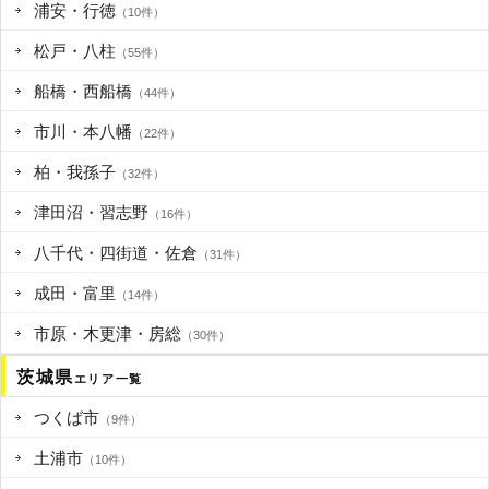
浦安・行徳
（10件）
松戸・八柱
（55件）
船橋・西船橋
（44件）
市川・本八幡
（22件）
柏・我孫子
（32件）
津田沼・習志野
（16件）
八千代・四街道・佐倉
（31件）
成田・富里
（14件）
市原・木更津・房総
（30件）
茨城県
エリア一覧
つくば市
（9件）
土浦市
（10件）