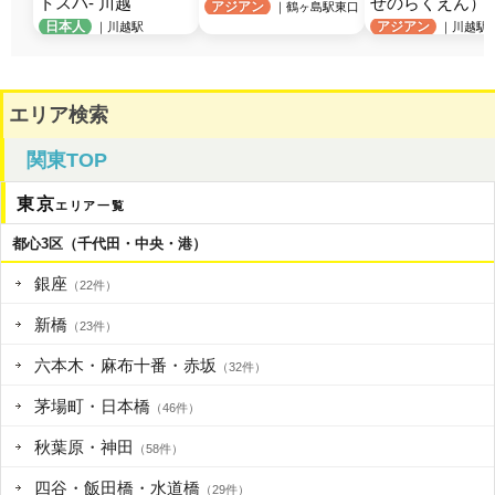
トスパ- 川越
せのらくえん）
アジアン
｜鶴ヶ島駅東口
日本人
アジアン
｜川越駅
｜川越駅
エリア検索
関東TOP
東京
エリア一覧
都心3区（千代田・中央・港）
銀座
（22件）
新橋
（23件）
六本木・麻布十番・赤坂
（32件）
茅場町・日本橋
（46件）
秋葉原・神田
（58件）
四谷・飯田橋・水道橋
（29件）