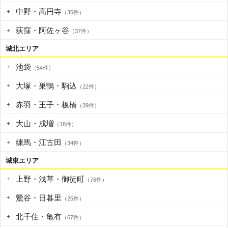
中野・高円寺
（36件）
荻窪・阿佐ヶ谷
（37件）
城北エリア
池袋
（54件）
大塚・巣鴨・駒込
（22件）
赤羽・王子・板橋
（39件）
大山・成増
（18件）
練馬・江古田
（34件）
城東エリア
上野・浅草・御徒町
（76件）
鶯谷・日暮里
（25件）
北千住・亀有
（67件）