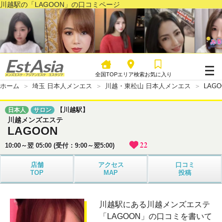
川越駅の「LAGOON」の口コミページ
全国TOP
エリア検索
お気に入り
ホーム
埼玉 日本人メンエス
川越・東松山 日本人メンエス
LAGO
【川越駅】
日本人
サロン
川越メンズエステ
LAGOON
22
10:00～翌 05:00 (受付：9:00～翌5:00)
店舗
アクセス
口コミ
TOP
MAP
投稿
川越駅にある川越メンズエステ
「LAGOON」の口コミを書いて