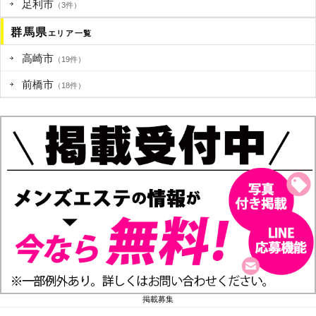
足利市
（3件）
群馬県
エリア一覧
高崎市
（19件）
前橋市
（18件）
掲載募集