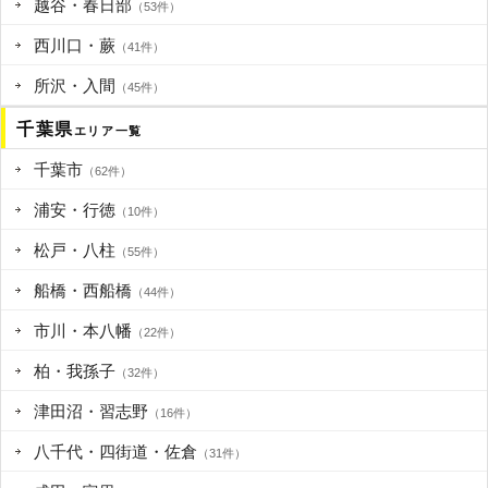
越谷・春日部
（53件）
西川口・蕨
（41件）
所沢・入間
（45件）
千葉県
エリア一覧
千葉市
（62件）
浦安・行徳
（10件）
松戸・八柱
（55件）
船橋・西船橋
（44件）
市川・本八幡
（22件）
柏・我孫子
（32件）
津田沼・習志野
（16件）
八千代・四街道・佐倉
（31件）