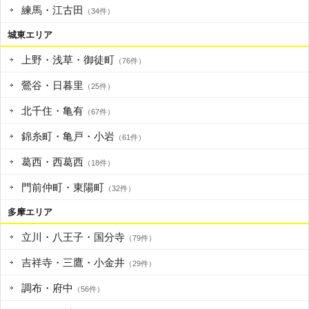
練馬・江古田
（34件）
城東エリア
上野・浅草・御徒町
（76件）
鶯谷・日暮里
（25件）
北千住・亀有
（67件）
錦糸町・亀戸・小岩
（61件）
葛西・西葛西
（18件）
門前仲町・東陽町
（32件）
多摩エリア
立川・八王子・国分寺
（79件）
吉祥寺・三鷹・小金井
（29件）
調布・府中
（56件）