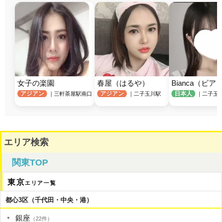
女子の楽園
春屋（はるや）
Bianca（ビア
アジアン
アジアン
日本人
｜三軒茶屋駅南口
｜二子玉川駅
｜二子玉
エリア検索
関東TOP
東京
エリア一覧
都心3区（千代田・中央・港）
銀座
（22件）