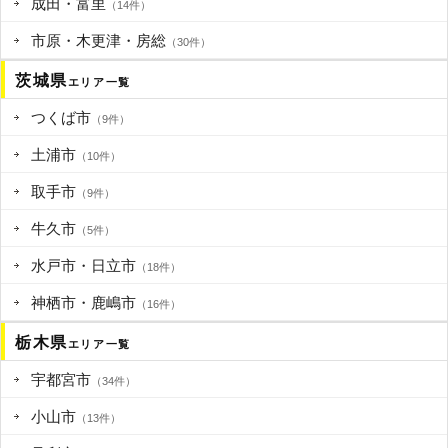
成田・富里
（14件）
市原・木更津・房総
（30件）
茨城県
エリア一覧
つくば市
（9件）
土浦市
（10件）
取手市
（9件）
牛久市
（5件）
水戸市・日立市
（18件）
神栖市・鹿嶋市
（16件）
栃木県
エリア一覧
宇都宮市
（34件）
小山市
（13件）