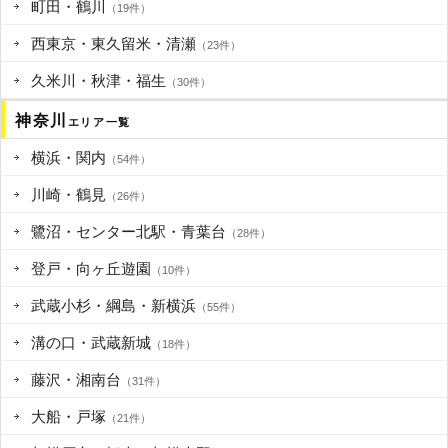
町田・鶴川
（19件）
西東京・東久留米・清瀬
（23件）
久米川・秋津・福生
（30件）
神奈川
エリア一覧
横浜・関内
（54件）
川崎・鶴見
（26件）
鷺沼・センター北駅・青葉台
（28件）
登戸・向ヶ丘遊園
（10件）
武蔵小杉・綱島・新横浜
（55件）
溝の口・武蔵新城
（18件）
藤沢・湘南台
（31件）
大船・戸塚
（21件）