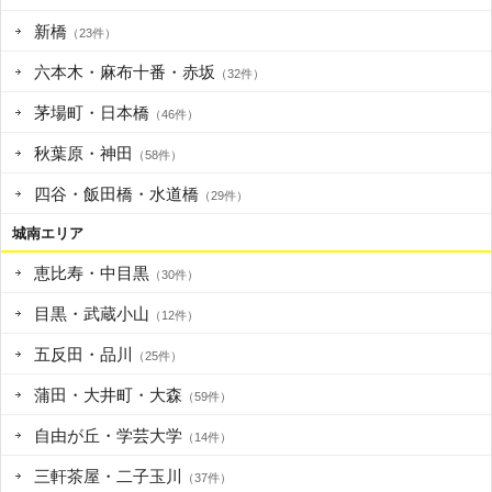
新橋
（23件）
六本木・麻布十番・赤坂
（32件）
茅場町・日本橋
（46件）
秋葉原・神田
（58件）
四谷・飯田橋・水道橋
（29件）
城南エリア
恵比寿・中目黒
（30件）
目黒・武蔵小山
（12件）
五反田・品川
（25件）
蒲田・大井町・大森
（59件）
自由が丘・学芸大学
（14件）
三軒茶屋・二子玉川
（37件）