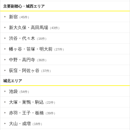
主要副都心・城西エリア
新宿
（45件）
新大久保・高田馬場
（43件）
渋谷・代々木
（16件）
幡ヶ谷・笹塚・明大前
（27件）
中野・高円寺
（36件）
荻窪・阿佐ヶ谷
（37件）
城北エリア
池袋
（54件）
大塚・巣鴨・駒込
（22件）
赤羽・王子・板橋
（39件）
大山・成増
（18件）