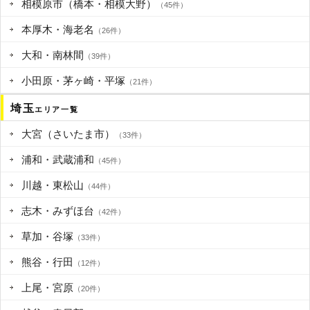
相模原市（橋本・相模大野）
（45件）
本厚木・海老名
（26件）
大和・南林間
（39件）
小田原・茅ヶ崎・平塚
（21件）
埼玉
エリア一覧
大宮（さいたま市）
（33件）
浦和・武蔵浦和
（45件）
川越・東松山
（44件）
志木・みずほ台
（42件）
草加・谷塚
（33件）
熊谷・行田
（12件）
上尾・宮原
（20件）