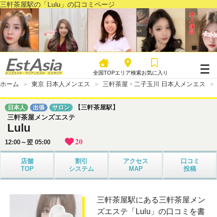
三軒茶屋駅の「Lulu」の口コミページ
全国TOP
エリア検索
お気に入り
ホーム
東京 日本人メンエス
三軒茶屋・二子玉川 日本人メンエス
【三軒茶屋駅】
日本人
出張
サロン
三軒茶屋メンズエステ
Lulu
20
12:00～翌 05:00
店舗
割引
アクセス
口コミ
TOP
システム
MAP
投稿
三軒茶屋駅にある三軒茶屋メン
ズエステ「Lulu」の口コミを書