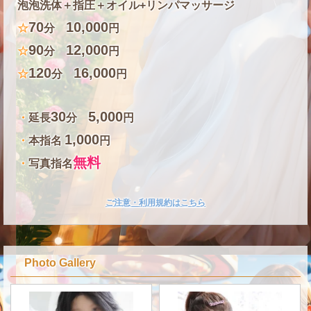
泡泡洗体＋指圧＋オイル+リンパマッサージ
70
10,000
☆
分
円
90
12,000
☆
分
円
120
16,000
☆
分
円
30
5,000
・
延長
分
円
1,000
・
本指名
円
無料
・
写真指名
ご注意・利用規約はこちら
Photo Gallery