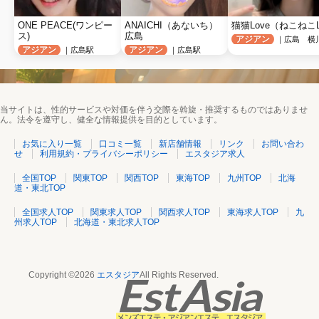
ONE PEACE(ワンピー
ANAICHI（あないち）
猫猫Love（ねこねこ
ス)
広島
アジアン
｜広島 横
アジアン
アジアン
｜広島駅
｜広島駅
当サイトは、性的サービスや対価を伴う交際を斡旋・推奨するものではありませ
ん。法令を遵守し、健全な情報提供を目的としています。
お気に入り一覧
口コミ一覧
新店舗情報
リンク
お問い合わ
せ
利用規約・プライバシーポリシー
エスタジア求人
全国TOP
関東TOP
関西TOP
東海TOP
九州TOP
北海
道・東北TOP
全国求人TOP
関東求人TOP
関西求人TOP
東海求人TOP
九
州求人TOP
北海道・東北求人TOP
Copyright ©2026
エスタジア
All Rights Reserved.