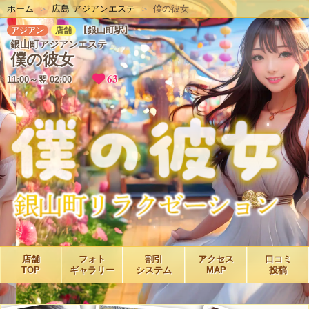
ホーム
広島 アジアンエステ
僕の彼女
【銀山町駅】
アジアン
店舗
銀山町アジアンエステ
僕の彼女
63
11:00～翌 02:00
店舗
フォト
割引
アクセス
口コミ
TOP
ギャラリー
システム
MAP
投稿