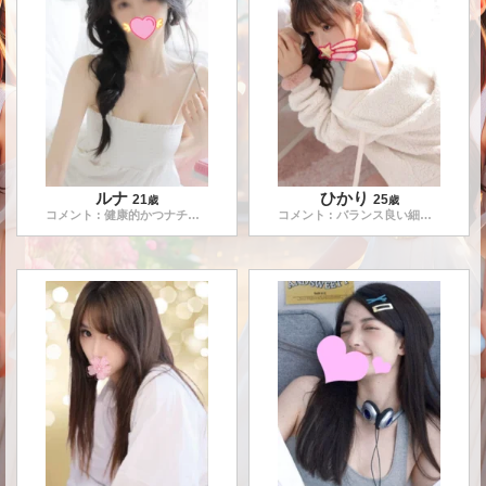
ルナ
ひかり
21
25
歳
歳
コメント : 健康的かつナチュラルで、性格も明るくとっても親
...
コメント : バランス良い細身のスタイルに透き通るような美白