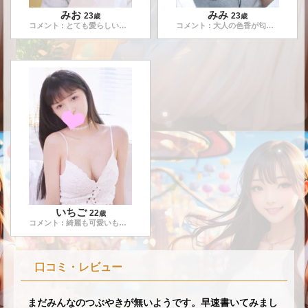
みお
みみ
23
23
歳
歳
コメント : とても愛らしいお顔立ちから想像される通り愛嬌も
...
コメント : 大人の色香が匂い立つ艶やかなエステティシャンで
いちご
22
歳
コメント : 綺麗も可愛いもどちらも兼ね備えた、キレカワ系セ
...
口コミ・レビュー
まだみんなのつぶやきが無いようです。早速書いてみまし