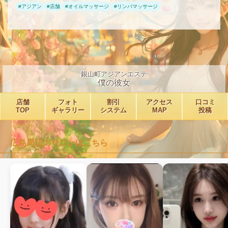
#
アジアン
#
店舗
#
オイルマッサージ
#
リンパマッサージ
銀山町アジアンエステ
僕の彼女
店舗
フォト
割引
アクセス
口コミ
TOP
ギャラリー
システム
MAP
投稿
広島周辺のサロンはこちら