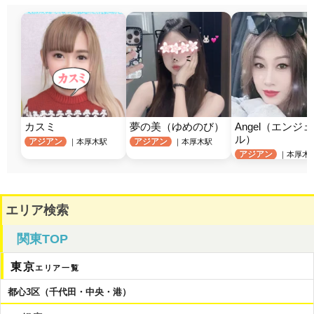
カスミ
夢の美（ゆめのび）
Angel（エンジェ
ル）
アジアン
アジアン
｜本厚木駅
｜本厚木駅
アジアン
｜本厚木
エリア検索
関東TOP
東京
エリア一覧
都心3区（千代田・中央・港）