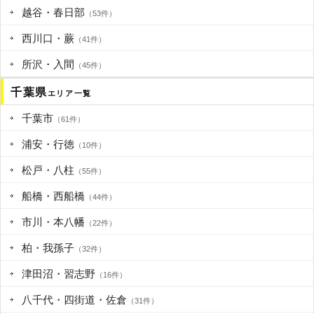
越谷・春日部
（53件）
西川口・蕨
（41件）
所沢・入間
（45件）
千葉県
エリア一覧
千葉市
（61件）
浦安・行徳
（10件）
松戸・八柱
（55件）
船橋・西船橋
（44件）
市川・本八幡
（22件）
柏・我孫子
（32件）
津田沼・習志野
（16件）
八千代・四街道・佐倉
（31件）