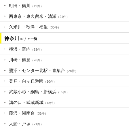
町田・鶴川
（19件）
西東京・東久留米・清瀬
（21件）
久米川・秋津・福生
（30件）
神奈川
エリア一覧
横浜・関内
（53件）
川崎・鶴見
（26件）
鷺沼・センター北駅・青葉台
（28件）
登戸・向ヶ丘遊園
（10件）
武蔵小杉・綱島・新横浜
（55件）
溝の口・武蔵新城
（18件）
藤沢・湘南台
（31件）
大船・戸塚
（21件）