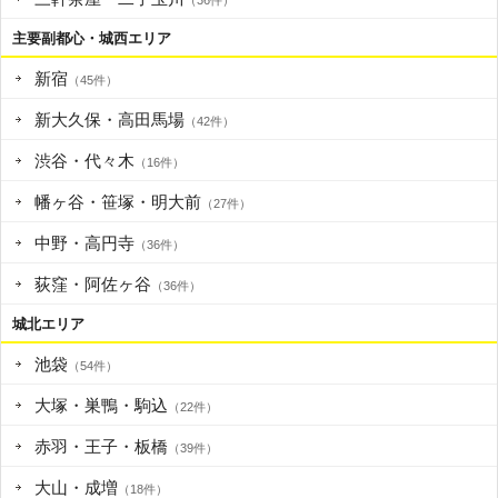
（36件）
主要副都心・城西エリア
新宿
（45件）
新大久保・高田馬場
（42件）
渋谷・代々木
（16件）
幡ヶ谷・笹塚・明大前
（27件）
中野・高円寺
（36件）
荻窪・阿佐ヶ谷
（36件）
城北エリア
池袋
（54件）
大塚・巣鴨・駒込
（22件）
赤羽・王子・板橋
（39件）
大山・成増
（18件）