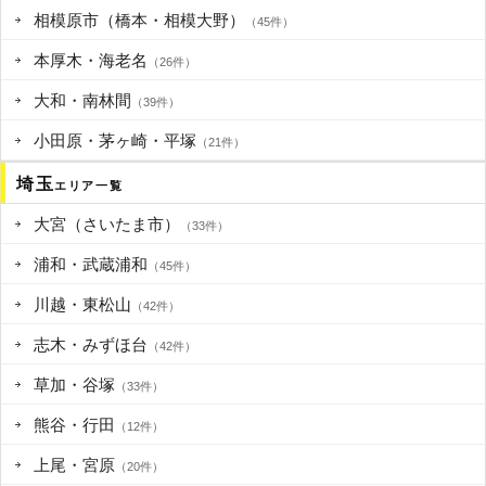
相模原市（橋本・相模大野）
（45件）
本厚木・海老名
（26件）
大和・南林間
（39件）
小田原・茅ヶ崎・平塚
（21件）
埼玉
エリア一覧
大宮（さいたま市）
（33件）
浦和・武蔵浦和
（45件）
川越・東松山
（42件）
志木・みずほ台
（42件）
草加・谷塚
（33件）
熊谷・行田
（12件）
上尾・宮原
（20件）