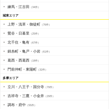
練馬・江古田
（34件）
城東エリア
上野・浅草・御徒町
（76件）
鶯谷・日暮里
（25件）
北千住・亀有
（67件）
錦糸町・亀戸・小岩
（61件）
葛西・西葛西
（18件）
門前仲町・東陽町
（32件）
多摩エリア
立川・八王子・国分寺
（79件）
吉祥寺・三鷹・小金井
（29件）
調布・府中
（55件）