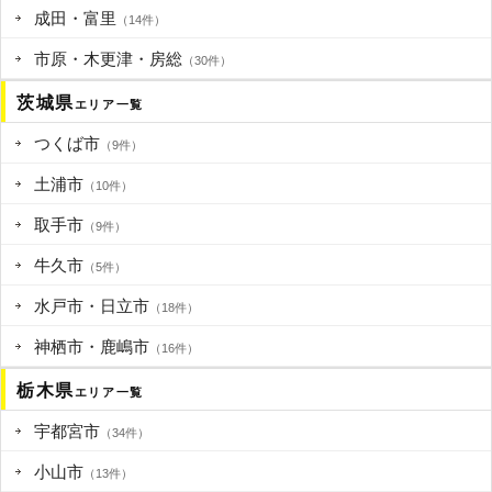
成田・富里
（14件）
市原・木更津・房総
（30件）
茨城県
エリア一覧
つくば市
（9件）
土浦市
（10件）
取手市
（9件）
牛久市
（5件）
水戸市・日立市
（18件）
神栖市・鹿嶋市
（16件）
栃木県
エリア一覧
宇都宮市
（34件）
小山市
（13件）