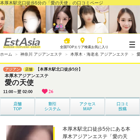
本厚木駅北口徒歩5分の「愛の天使」の口コミページ
全国TOP
エリア検索
お気に入り
ホーム
神奈川 アジアンエステ
本厚木・海老名 アジアンエステ
【本厚木駅北口徒歩5分】
アジアン
店舗
本厚木アジアンエステ
愛の天使
26
11:00～翌 02:00
店舗
割引
アクセス
口コミ
TOP
システム
MAP
投稿
本厚木駅北口徒歩5分にある本
厚木アジアンエステ「愛の天