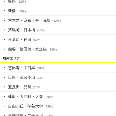
銀座
（22件）
新橋
（23件）
六本木・麻布十番・赤坂
（32件）
茅場町・日本橋
（46件）
秋葉原・神田
（57件）
四谷・飯田橋・水道橋
（29件）
城南エリア
恵比寿・中目黒
（31件）
目黒・武蔵小山
（12件）
五反田・品川
（25件）
蒲田・大井町・大森
（59件）
自由が丘・学芸大学
（14件）
三軒茶屋・二子玉川