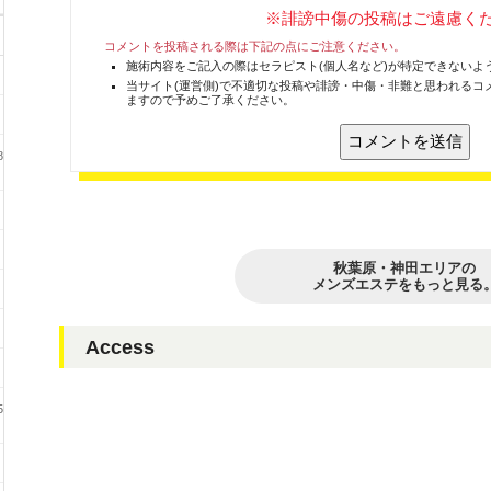
※誹謗中傷の投稿はご遠慮く
コメントを投稿される際は下記の点にご注意ください。
施術内容をご記入の際はセラピスト(個人名など)が特定できないよ
当サイト(運営側)で不適切な投稿や誹謗・中傷・非難と思われるコ
ますので予めご了承ください。
8
秋葉原・神田エリアの
メンズエステをもっと見る
Access
5