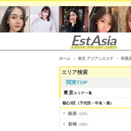
ホーム
東京 アジアンエステ
秋葉
エリア検索
関東TOP
東京
エリア一覧
都心3区（千代田・中央・港）
銀座
（22件）
新橋
（23件）