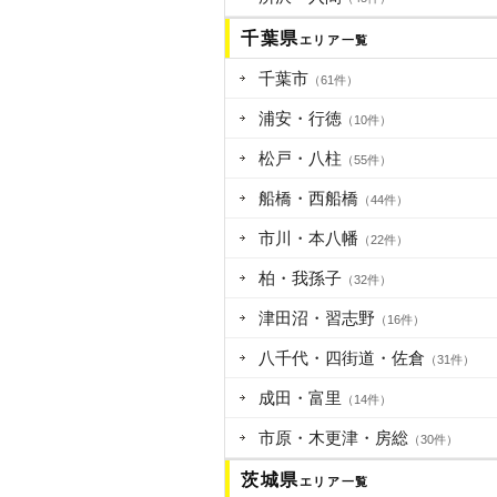
千葉県
エリア一覧
千葉市
（61件）
浦安・行徳
（10件）
松戸・八柱
（55件）
船橋・西船橋
（44件）
市川・本八幡
（22件）
柏・我孫子
（32件）
津田沼・習志野
（16件）
八千代・四街道・佐倉
（31件）
成田・富里
（14件）
市原・木更津・房総
（30件）
茨城県
エリア一覧