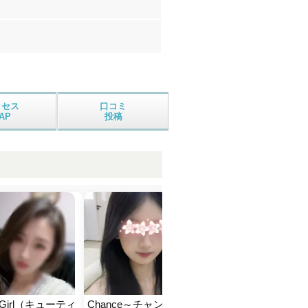
クセス
口コミ
AP
投稿
ieGirl（キューティ
Chance～チャンス
ハピネス
C