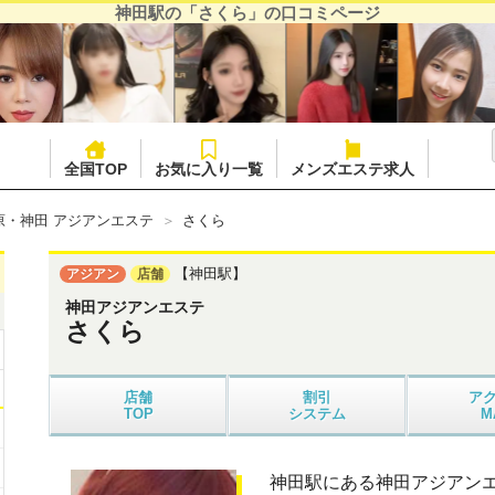
神田駅の「さくら」の口コミページ
全国TOP
お気に入り一覧
メンズエステ求人
原・神田 アジアンエステ
さくら
【神田駅】
アジアン
店舗
神田アジアンエステ
さくら
店舗
割引
ア
TOP
システム
M
神田駅にある神田アジアン