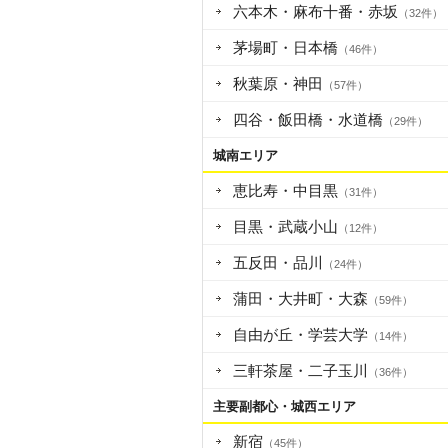
六本木・麻布十番・赤坂
（32件）
茅場町・日本橋
（46件）
秋葉原・神田
（57件）
四谷・飯田橋・水道橋
（29件）
城南エリア
恵比寿・中目黒
（31件）
目黒・武蔵小山
（12件）
五反田・品川
（24件）
蒲田・大井町・大森
（59件）
自由が丘・学芸大学
（14件）
三軒茶屋・二子玉川
（36件）
主要副都心・城西エリア
新宿
（45件）