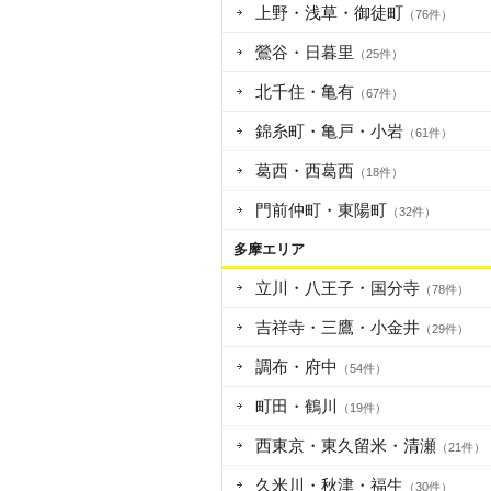
上野・浅草・御徒町
（76件）
鶯谷・日暮里
（25件）
北千住・亀有
（67件）
錦糸町・亀戸・小岩
（61件）
葛西・西葛西
（18件）
門前仲町・東陽町
（32件）
多摩エリア
立川・八王子・国分寺
（78件）
吉祥寺・三鷹・小金井
（29件）
調布・府中
（54件）
町田・鶴川
（19件）
西東京・東久留米・清瀬
（21件）
久米川・秋津・福生
（30件）