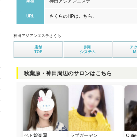
神田アジアンエステ
業種
さくらのHPはこちら。
URL
神田アジアンエステ
さくら
店舗
割引
ア
TOP
システム
M
秋葉原・神田周辺のサロンはこちら
ベト嬢楽園
ラブガーデン
Cut