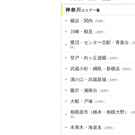
神奈川
エリア一覧
横浜・関内
（53件）
川崎・鶴見
（26件）
鷺沼・センター北駅・青葉台
（2
件）
登戸・向ヶ丘遊園
（10件）
武蔵小杉・綱島・新横浜
（55件）
溝の口・武蔵新城
（18件）
藤沢・湘南台
（30件）
大船・戸塚
（21件）
相模原市（橋本・相模大野）
（4
件）
本厚木・海老名
（26件）