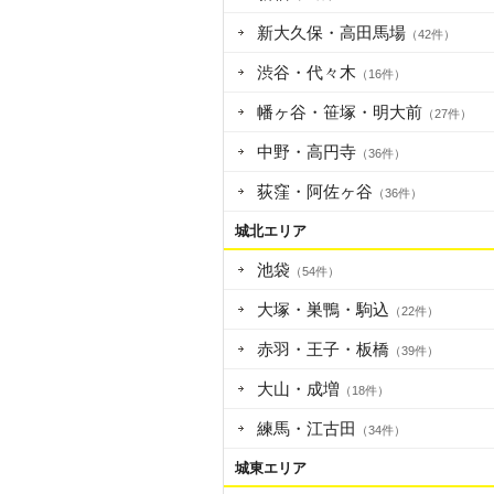
新大久保・高田馬場
（42件）
渋谷・代々木
（16件）
幡ヶ谷・笹塚・明大前
（27件）
中野・高円寺
（36件）
荻窪・阿佐ヶ谷
（36件）
城北エリア
池袋
（54件）
大塚・巣鴨・駒込
（22件）
赤羽・王子・板橋
（39件）
大山・成増
（18件）
練馬・江古田
（34件）
城東エリア