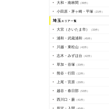
大和・南林間
（39件）
小田原・茅ヶ崎・平塚
（21件）
埼玉
エリア一覧
大宮（さいたま市）
（33件）
浦和・武蔵浦和
（45件）
川越・東松山
（42件）
志木・みずほ台
（42件）
草加・谷塚
（33件）
熊谷・行田
（12件）
上尾・宮原
（20件）
越谷・春日部
（53件）
西川口・蕨
（41件）
所沢・入間
（45件）