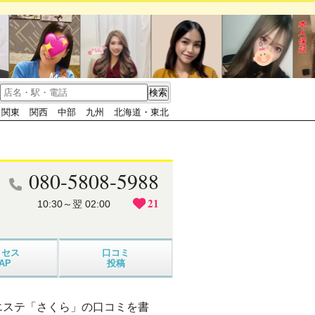
関東
関西
中部
九州
北海道・東北
080-5808-5988
21
10:30～翌 02:00
クセス
口コミ
AP
投稿
エステ「さくら」の口コミを書