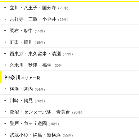
立川・八王子・国分寺
（79件）
吉祥寺・三鷹・小金井
（29件）
調布・府中
（55件）
町田・鶴川
（19件）
西東京・東久留米・清瀬
（22件）
久米川・秋津・福生
（30件）
神奈川
エリア一覧
横浜・関内
（54件）
川崎・鶴見
（26件）
鷺沼・センター北駅・青葉台
（28件）
登戸・向ヶ丘遊園
（10件）
武蔵小杉・綱島・新横浜
（55件）