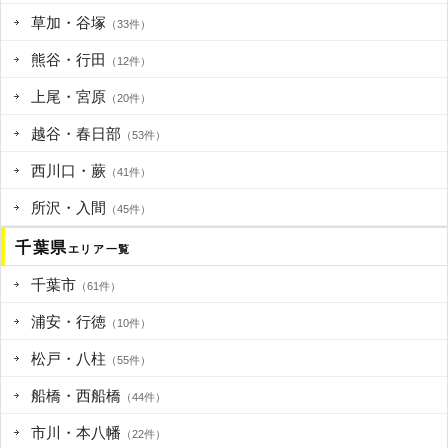
草加・谷塚
（33件）
熊谷・行田
（12件）
上尾・宮原
（20件）
越谷・春日部
（53件）
西川口・蕨
（41件）
所沢・入間
（45件）
千葉県
エリア一覧
千葉市
（61件）
浦安・行徳
（10件）
松戸・八柱
（55件）
船橋・西船橋
（44件）
市川・本八幡
（22件）