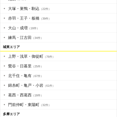
大塚・巣鴨・駒込
（22件）
赤羽・王子・板橋
（39件）
大山・成増
（18件）
練馬・江古田
（34件）
城東エリア
上野・浅草・御徒町
（76件）
鶯谷・日暮里
（25件）
北千住・亀有
（67件）
錦糸町・亀戸・小岩
（61件）
葛西・西葛西
（18件）
門前仲町・東陽町
（32件）
多摩エリア