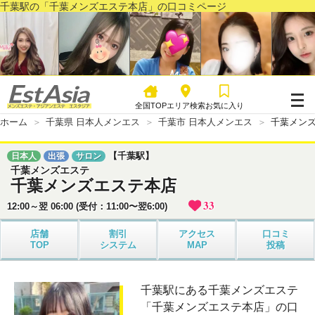
千葉駅の「千葉メンズエステ本店」の口コミページ
全国TOP
エリア検索
お気に入り
ホーム
千葉県 日本人メンエス
千葉市 日本人メンエス
千葉メン
【千葉駅】
日本人
出張
サロン
千葉メンズエステ
千葉メンズエステ本店
33
12:00～翌 06:00 (受付：11:00〜翌6:00)
店舗
割引
アクセス
口コミ
TOP
システム
MAP
投稿
千葉駅にある千葉メンズエステ
「千葉メンズエステ本店」の口