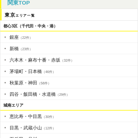
関東TOP
東京
エリア一覧
都心3区（千代田・中央・港）
銀座
（22件）
新橋
（23件）
六本木・麻布十番・赤坂
（32件）
茅場町・日本橋
（46件）
秋葉原・神田
（58件）
四谷・飯田橋・水道橋
（29件）
城南エリア
恵比寿・中目黒
（30件）
目黒・武蔵小山
（12件）