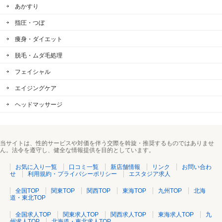
あかすり
指圧・つぼ
痩身・ダイエット
脱毛・ムダ毛処理
フェイシャル
エイジングケア
ヘッドマッサージ
当サイトは、性的サービスや対価を伴う交際を斡旋・推奨するものではありませ
ん。法令を遵守し、健全な情報提供を目的としています。
お気に入り一覧
口コミ一覧
新店舗情報
リンク
お問い合わ
せ
利用規約・プライバシーポリシー
エスタジア求人
全国TOP
関東TOP
関西TOP
東海TOP
九州TOP
北海
道・東北TOP
全国求人TOP
関東求人TOP
関西求人TOP
東海求人TOP
九
州求人TOP
北海道・東北求人TOP