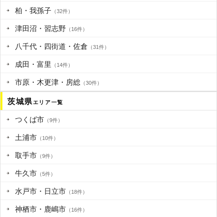
柏・我孫子
（32件）
津田沼・習志野
（16件）
八千代・四街道・佐倉
（31件）
成田・富里
（14件）
市原・木更津・房総
（30件）
茨城県
エリア一覧
つくば市
（9件）
土浦市
（10件）
取手市
（9件）
牛久市
（5件）
水戸市・日立市
（18件）
神栖市・鹿嶋市
（16件）