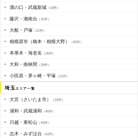
溝の口・武蔵新城
（18件）
藤沢・湘南台
（31件）
大船・戸塚
（21件）
相模原市（橋本・相模大野）
（45件）
本厚木・海老名
（26件）
大和・南林間
（39件）
小田原・茅ヶ崎・平塚
（21件）
埼玉
エリア一覧
大宮（さいたま市）
（33件）
浦和・武蔵浦和
（45件）
川越・東松山
（44件）
志木・みずほ台
（42件）