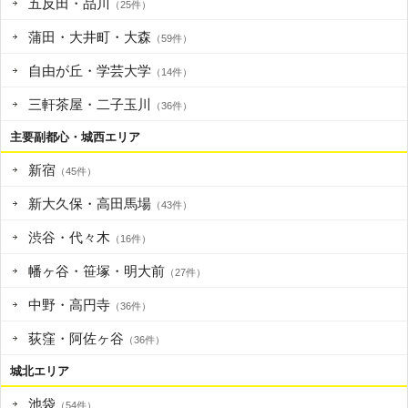
五反田・品川
（25件）
蒲田・大井町・大森
（59件）
自由が丘・学芸大学
（14件）
三軒茶屋・二子玉川
（36件）
主要副都心・城西エリア
新宿
（45件）
新大久保・高田馬場
（43件）
渋谷・代々木
（16件）
幡ヶ谷・笹塚・明大前
（27件）
中野・高円寺
（36件）
荻窪・阿佐ヶ谷
（36件）
城北エリア
池袋
（54件）