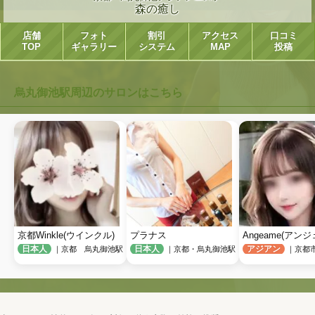
森の癒し
店舗
フォト
割引
アクセス
口コミ
TOP
ギャラリー
システム
MAP
投稿
烏丸御池駅周辺のサロンはこちら
京都Winkle(ウインクル)
プラナス
Angeame(アン
日本人
日本人
アジアン
｜京都 烏丸御池駅
｜京都・烏丸御池駅
｜京都