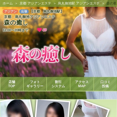
ホーム
京都 アジアンエステ
烏丸御池駅 アジアンエステ
森の癒
【京都 烏丸御池駅】
アジアン
出張
京都 烏丸御池アジアンエステ
森の癒し
49
12:00〜20時まで
店舗
フォト
割引
アクセス
口コミ
TOP
ギャラリー
システム
MAP
投稿