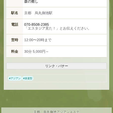
森の癒し
駅名
京都 烏丸御池駅
電話
070-8508-2385
「エスタジア見た！」とお伝えください。
営時
12:00〜20時まで
料金
30分 5,000円～
リンク・バナー
#
アジアン
#
派遣型
京都 烏丸御池アジアンエステ