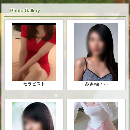
Photo Gallery
セラピスト
みき
：
23
年齢