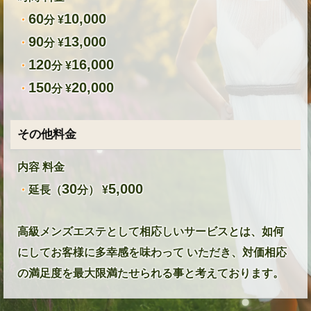
60
10,000
・
分 ¥
90
13,000
・
分 ¥
120
16,000
・
分 ¥
150
20,000
・
分 ¥
その他料金
内容 料金
30
5,000
・
延長（
分） ¥
高級メンズエステとして相応しいサービスとは、如何
にしてお客様に多幸感を味わって いただき、対価相応
の満足度を最大限満たせられる事と考えております。