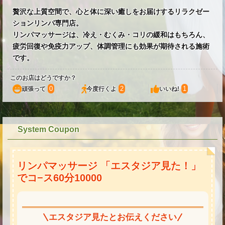
贅沢な上質空間で、心と体に深い癒しをお届けするリラクゼー
ションリンパ専門店。
リンパマッサージは、冷え・むくみ・コリの緩和はもちろん、
疲労回復や免疫力アップ、体調管理にも効果が期待される施術
です。
このお店はどうですか？
0
2
1
頑張って
今度行くよ
いいね!
System Coupon
リンパマッサージ 「エスタジア見た！」
でコ−ス60分10000
エスタジア見たとお伝えください