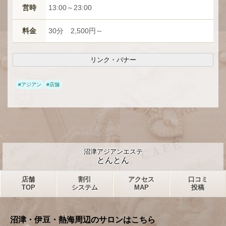
営時
13:00～23:00
料金
30分 2,500円～
リンク・バナー
#
アジアン
#
店舗
沼津アジアンエステ
とんとん
店舗
割引
アクセス
口コミ
TOP
システム
MAP
投稿
沼津・伊豆・熱海周辺のサロンはこちら