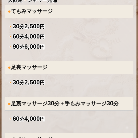
大歓迎
・
シャワー完備
●
てもみマッサージ
30
2,500
・
分
円
60
4,000
・
分
円
90
6,000
・
分
円
●
足裏マッサージ
30
2,500
・
分
円
30
30
●
足裏マッサージ
分＋手もみマッサージ
分
60
4,000
・
分
円