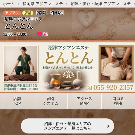
ホーム
静岡県 アジアンエステ
沼津・伊豆・熱海 アジアンエステ
【静岡 沼津駅】
アジアン
店舗
沼津アジアンエステ
とんとん
36
13:00～23:00
店舗
割引
アクセス
口コミ
TOP
システム
MAP
投稿
沼津・伊豆・熱海エリアの
メンズエステ一覧はこちら