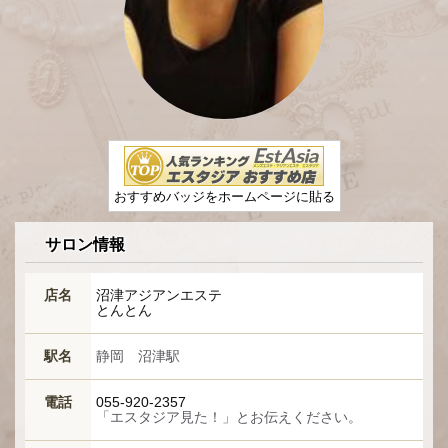
おすすめバッジをホームページに貼る
サロン情報
店名
沼津アジアンエステ
とんとん
駅名
静岡 沼津駅
電話
055-920-2357
「エスタジア見た！」とお伝えください。