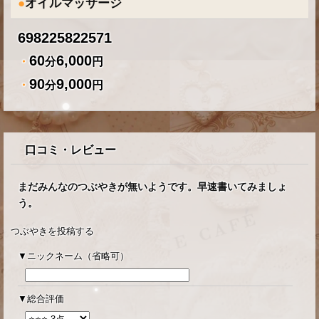
●
オイルマッサージ
698225822571
60
6,000
・
分
円
90
9,000
・
分
円
口コミ・レビュー
まだみんなのつぶやきが無いようです。早速書いてみましょ
う。
つぶやきを投稿する
ニックネーム（省略可）
総合評価