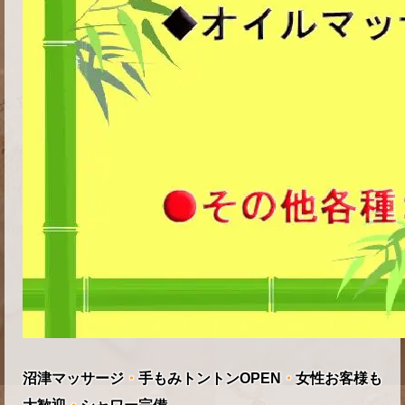
沼津マッサージ
・
手もみトントンOPEN
・
女性お客様も