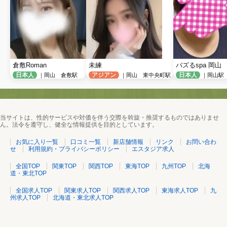
倉敷Roman
未練
バズるspa 岡山
日本人
アジアン
日本人
｜岡山 倉敷駅
｜岡山 東中央町駅
｜岡山駅
当サイトは、性的サービスや対価を伴う交際を斡旋・推奨するものではありませ
ん。法令を遵守し、健全な情報提供を目的としています。
お気に入り一覧
口コミ一覧
新店舗情報
リンク
お問い合わ
せ
利用規約・プライバシーポリシー
エスタジア求人
全国TOP
関東TOP
関西TOP
東海TOP
九州TOP
北海
道・東北TOP
全国求人TOP
関東求人TOP
関西求人TOP
東海求人TOP
九
州求人TOP
北海道・東北求人TOP