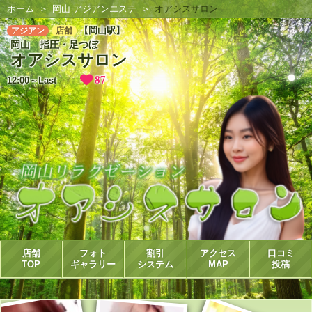
ホーム
岡山 アジアンエステ
オアシスサロン
【岡山駅】
アジアン
店舗
岡山 指圧・足つぼ
オアシスサロン
87
12:00～Last
店舗
フォト
割引
アクセス
口コミ
TOP
ギャラリー
システム
MAP
投稿