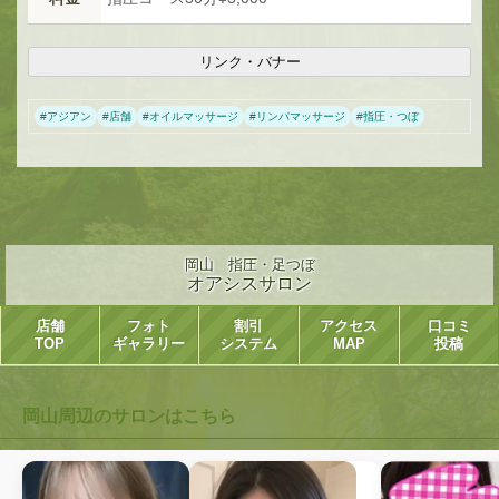
リンク・バナー
#
アジアン
#
店舗
#
オイルマッサージ
#
リンパマッサージ
#
指圧・つぼ
岡山 指圧・足つぼ
オアシスサロン
店舗
フォト
割引
アクセス
口コミ
TOP
ギャラリー
システム
MAP
投稿
岡山周辺のサロンはこちら