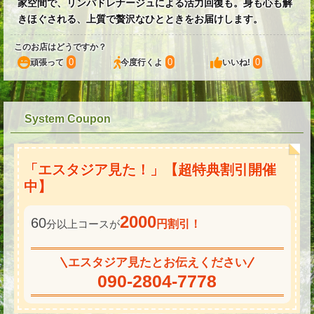
家空間で、リンパドレナージュによる活力回復も。身も心も解
きほぐされる、上質で贅沢なひとときをお届けします。
このお店はどうですか？
0
0
0
頑張って
今度行くよ
いいね!
System Coupon
「エスタジア見た！」【超特典割引開催
中】
2000
60
分以上コースが
円割引！
エスタジア見たとお伝えください
090-2804-7778