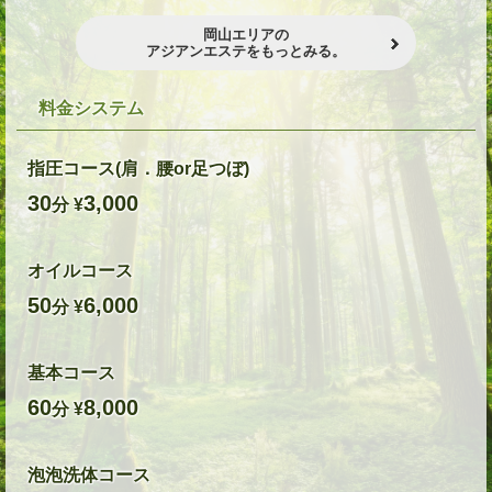
岡山エリアの
アジアンエステをもっとみる。
料金システム
指圧コース(肩．腰or足つぼ)
30
3,000
分 ¥
オイルコース
50
6,000
分 ¥
基本コース
60
8,000
分 ¥
泡泡洗体コース