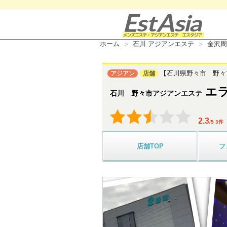
ホーム
石川 アジアンエステ
金沢周
【石川県野々市 野々
アジアン
店舗
エ
石川 野々市アジアンエステ
2.3
/
5
3
件
店舗
TOP
フ