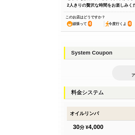
2人きりの贅沢な時間をお楽しみく
このお店はどうですか？
4
4
頑張って
今度行くよ
System Coupon
料金システム
オイルリンパ
30
4,000
分 ¥