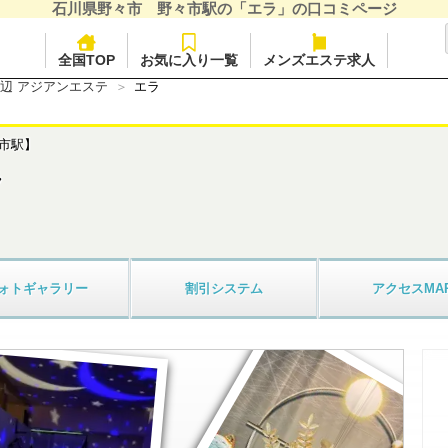
石川県野々市 野々市駅の「エラ」の口コミページ
全国TOP
お気に入り一覧
メンズエステ求人
辺 アジアンエステ
エラ
市駅】
ラ
ォト
ギャラリー
割引
システム
アクセス
MA