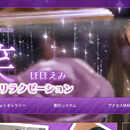
ほほえみ)
ォト
ギャラリー
割引
システム
アクセス
MA