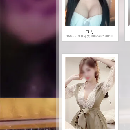
ユリ
159
cm ３サイズ B
85
W
57
H
84
E