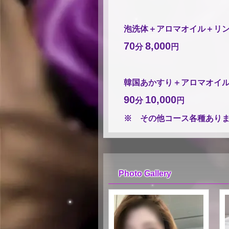
泡洗体＋アロマオイル＋リ
70
8,000
分
円
韓国あかすり＋アロマオイ
90
10,000
分
円
※ その他コース各種あり
Photo Gallery