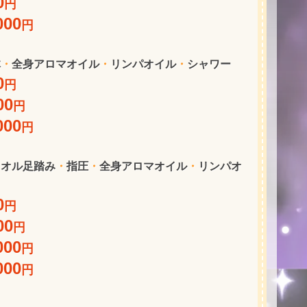
0
円
000
円
体
・
全身アロマオイル
・
リンパオイル
・
シャワー
0
円
00
円
000
円
タオル足踏み
・
指圧
・
全身アロマオイル
・
リンパオ
0
円
00
円
000
円
000
円