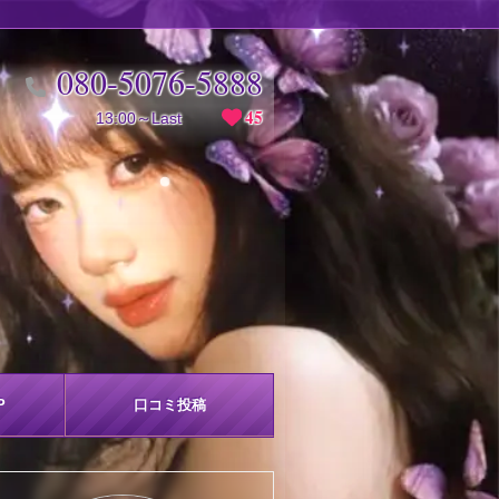
080-5076-5888
45
13:00～Last
P
口コミ
投稿