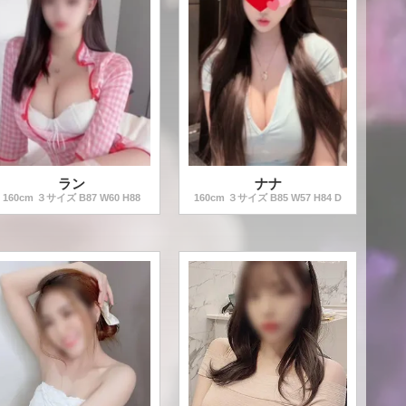
ラン
ナナ
160
cm ３サイズ B
87
W
60
H
88
160
cm ３サイズ B
85
W
57
H
84
D