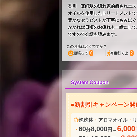
香川 瓦町駅の隠れ家的癒されエス
オイルを使用したトリートメントで
豊かなセラピストが丁寧にもみほぐ
かかれば日頃のお疲れも一瞬にして
ですので会話も弾みます。
このお店はどうですか？
0
2
頑張って
今度行くよ
System Coupon
●新割引キャンペーン開
◎
泡洗体
・
アロマオイル
・
6,000
60
8,000
・
分
円→