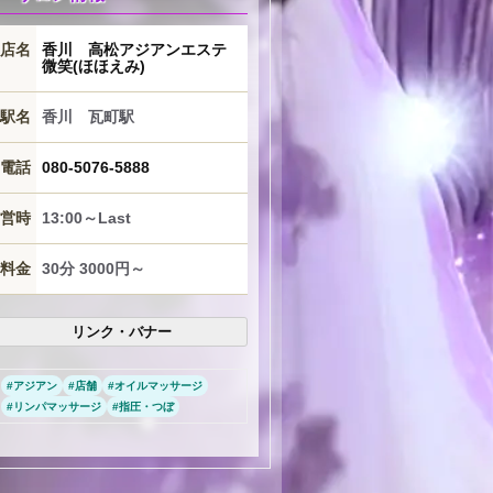
店名
香川 高松アジアンエステ
微笑(ほほえみ)
駅名
香川 瓦町駅
電話
080-5076-5888
営時
13:00～Last
料金
30分 3000円～
リンク・バナー
#
アジアン
#
店舗
#
オイルマッサージ
#
リンパマッサージ
#
指圧・つぼ