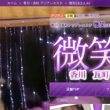
ホーム
香川・高松 アジアンエステ
微笑(ほほえみ)
【香川 瓦町駅】
アジアン
店舗
微笑
香川 高松アジアンエステ
(
店舗
TOP
フ