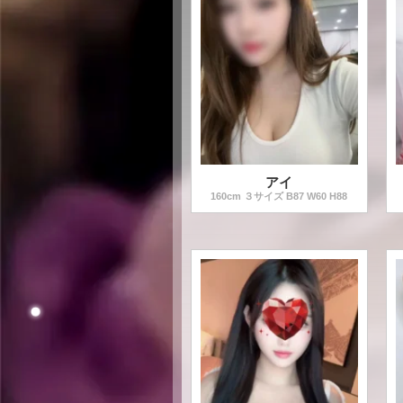
アイ
160
cm ３サイズ B
87
W
60
H
88