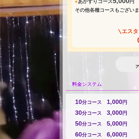
5,000
●
あかすりコース
円
その他各種コースもござい
エスタ
料金システム
10
1,000
分コース
円
30
3,000
分コース
円
50
5,000
分コース
円
60
6,000
分コース
円