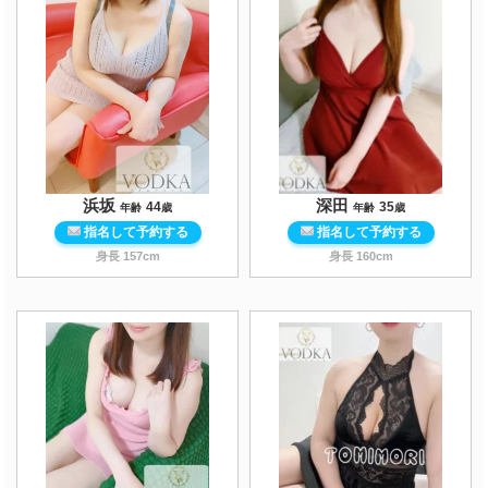
浜坂
深田
44
35
年齢
歳
年齢
歳
指名して予約する
指名して予約する
身長
157
cm
身長
160
cm