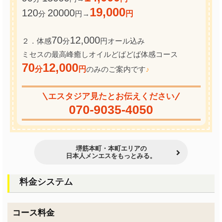
19,000
120
20000
分
円→
円
70
12,000
２．体感
分
円オール込み
ミセスの最高峰癒しオイルどばどば体感コース
70
12,000
分
円
のみのご案内です
♪
エスタジア見たとお伝えください
070-9035-4050
堺筋本町・本町エリアの
日本人メンエスをもっとみる。
料金システム
コース料金