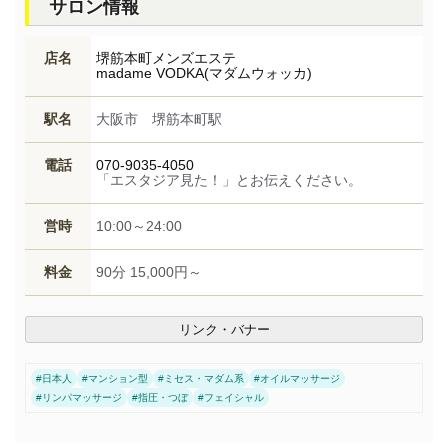
サロン情報
店名
堺筋本町メンズエステ
madame VODKA(マダムウォッカ)
駅名
大阪市 堺筋本町駅
電話
070-9035-4050
「エスタジア見た！」とお伝えください。
営時
10:00～24:00
料金
90分 15,000円～
リンク・バナー
#
日本人
#
マンション型
#
ミセス・マダム系
#
オイルマッサージ
#
リンパマッサージ
#
指圧・つぼ
#
フェイシャル