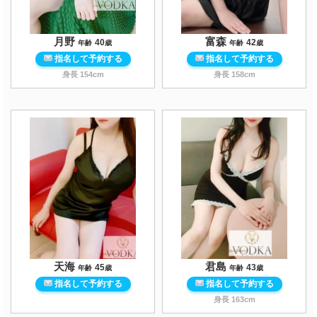
月野
富森
40
42
年齢
歳
年齢
歳
指名して予約する
指名して予約する
身長
154
cm
身長
158
cm
天海
君島
45
43
年齢
歳
年齢
歳
指名して予約する
指名して予約する
身長
163
cm