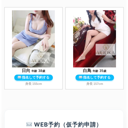
日向
白鳥
38
35
年齢
歳
年齢
歳
指名して予約する
指名して予約する
身長
155
cm
身長
157
cm
WEB予約（仮予約申請）