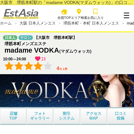
大阪市 堺筋本町駅の「madame VODKA(マダムウォッカ)」の口コミページ
全国TOP
エリア検索
お気に入り
ホーム
大阪 日本人メンエス
堺筋本町・本町 日本人メンエス
ma
【大阪市 堺筋本町駅】
日本人
サロン
堺筋本町メンズエステ
madame VODKA
(マダムウォッカ)
21
10:00～24:00
4
/
5
1
件
店舗
フォト
割引
アクセス
口コミ
TOP
ギャラリー
システム
MAP
投稿