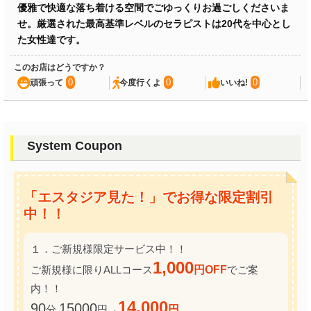
優雅で快適な落ち着ける空間でごゆっくりお過ごしくださいま
せ。厳選された最高基準レベルのセラピストは20代を中心とし
た女性達です。
このお店はどうですか？
0
0
0
頑張って
今度行くよ
いいね!
System Coupon
「エスタジア見た！」でお得な限定割引
中！！
１．ご新規様限定サービス中！！
1,000
ご新規様に限りALLコース
円OFF
でご案
内！！
14,000
90
15000
分
円→
円