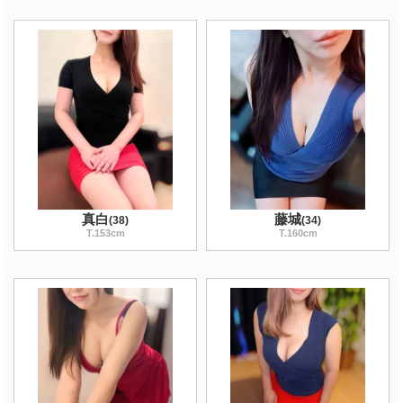
真白
藤城
(
38
)
(
34
)
T
.153
cm
T
.160
cm