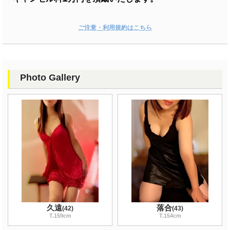
ご注意・利用規約はこちら
Photo Gallery
久遠
落合
(
42
)
(
43
)
T
.159
cm
T
.154
cm