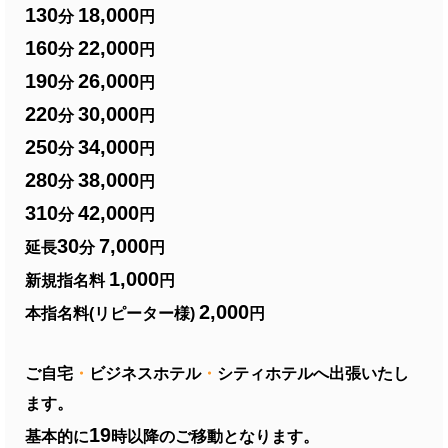
130
18,000
分
円
160
22,000
分
円
190
26,000
分
円
220
30,000
分
円
250
34,000
分
円
280
38,000
分
円
310
42,000
分
円
30
7,000
延長
分
円
1,000
新規指名料
円
2,000
本指名料(リピーター様)
円
ご自宅
・
ビジネスホテル
・
シティホテルへ出張いたし
ます。
19
基本的に
時以降のご移動となります。