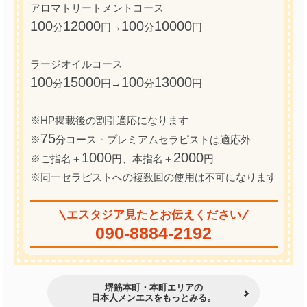
アロマトリートメントコース
100
12000
100
10000
分
円→
分
円
ラージオイルコース
100
15000
100
13000
分
円→
分
円
※HP掲載後の割引適応になります
75
※
分コース
・
プレミアムセラピストは適応外
1000
2000
※ご指名＋
円、本指名＋
円
※同一セラピストへの複数回の使用は不可になります
エスタジア見たとお伝えください
090-8884-2192
堺筋本町・本町エリアの
日本人メンエスをもっとみる。