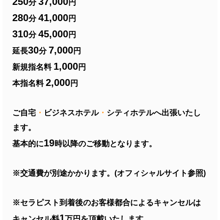
250
37,000
分
円
280
41,000
分
円
310
45,000
分
円
30
7,000
延長
分
円
1,000
新規指名料
円
2,000
本指名料
円
ご自宅
・
ビジネスホテル
・
シティホテルへ出張いたし
ます。
19
基本的に
時以降のご移動となります。
※交通費が別途かかります。(オフィシャルサイト参照)
※セラピスト到着後のお客様都合によるキャンセルは
1
キャンセル料
万円を頂戴いたします。