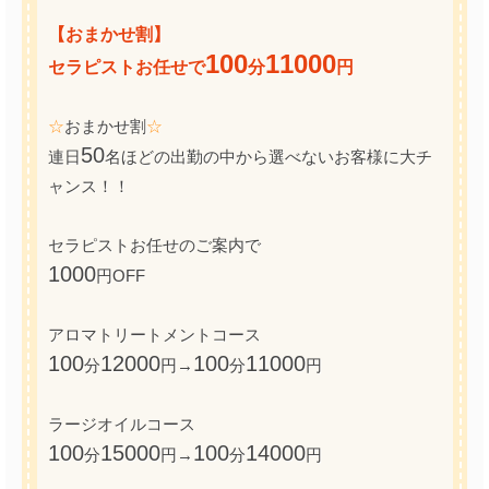
【おまかせ割】
100
11000
セラピストお任せで
分
円
☆
おまかせ割
☆
50
連日
名ほどの出勤の中から選べないお客様に大チ
ャンス！！
セラピストお任せのご案内で
1000
円OFF
アロマトリートメントコース
100
12000
100
11000
分
円→
分
円
ラージオイルコース
100
15000
100
14000
分
円→
分
円