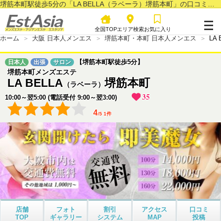
堺筋本町駅徒歩5分の「LA BELLA（ラベーラ）堺筋本町」の口コミページ
全国TOP
エリア検索
お気に入り
ホーム
大阪 日本人メンエス
堺筋本町・本町 日本人メンエス
LA
【堺筋本町駅徒歩5分】
日本人
出張
サロン
堺筋本町メンズエステ
LA BELLA
堺筋本町
（ラベーラ）
35
10:00～翌5:00 (電話受付 9:00～翌3:00)
4
/
5
1
件
店舗
フォト
割引
アクセス
口コミ
TOP
ギャラリー
システム
MAP
投稿