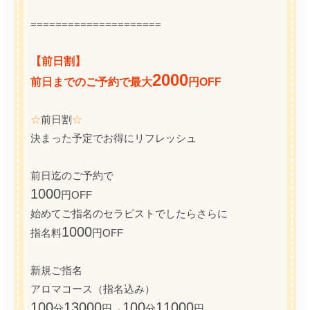
=====================
【前日割】
2000
前日までのご予約で最大
円OFF
☆
前日割
☆
決まった予定でお得にリフレッシュ
前日迄のご予約で
1000
円OFF
始めてご指名のセラピストでしたらさらに
1000
指名料
円OFF
新規ご指名
アロマコース（指名込み）
100
13000
100
11000
分
円→
分
円