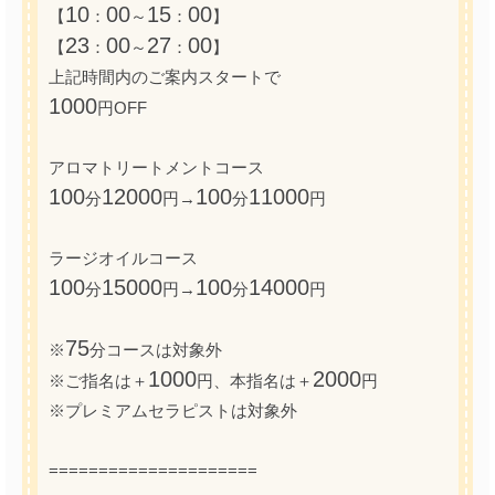
10
00
15
00
【
：
～
：
】
23
00
27
00
【
：
～
：
】
上記時間内のご案内スタートで
1000
円OFF
アロマトリートメントコース
100
12000
100
11000
分
円→
分
円
ラージオイルコース
100
15000
100
14000
分
円→
分
円
75
※
分コースは対象外
1000
2000
※ご指名は＋
円、本指名は＋
円
※プレミアムセラピストは対象外
=====================