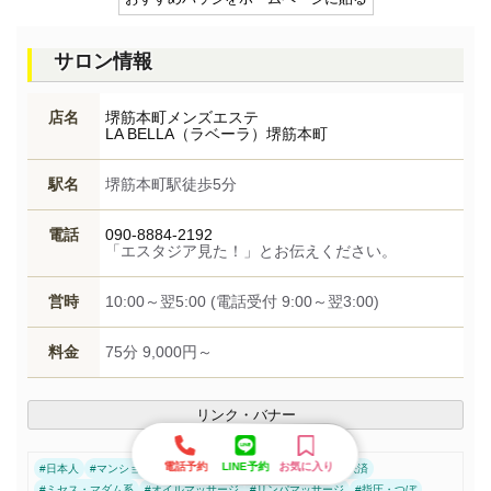
サロン情報
店名
堺筋本町メンズエステ
LA BELLA（ラベーラ）堺筋本町
駅名
堺筋本町駅徒歩5分
電話
090-8884-2192
「エスタジア見た！」とお伝えください。
営時
10:00～翌5:00 (電話受付 9:00～翌3:00)
料金
75分 9,000円～
リンク・バナー
電話予約
LINE予約
お気に入り
#
日本人
#
マンション型
#
派遣型
#
駅近
#
キャッシュレス決済
#
ミセス・マダム系
#
オイルマッサージ
#
リンパマッサージ
#
指圧・つぼ