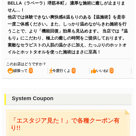
BELLA（ラベーラ）堺筋本町」 濃厚な施術に癒しが止まりま
せん…！
他店では体験できない爽快感&温もりのある【温施術】を是非
一度ご体感ください。また、しっかり温めながらきわ施術を行
うことで、より「機能回復」効果も見込めます。 当店では『温
もり』にこだわり、極上の癒しの時間をご提供しております。
素敵なセラピストの人肌の温かさに加え、たっぷりのホットオ
イルとホットタオルを使った施術はまさに至高！
このお店はどうですか？
0
0
0
頑張って
今度行くよ
いいね!
System Coupon
「エスタジア見た！」で各種クーポン有
り!!