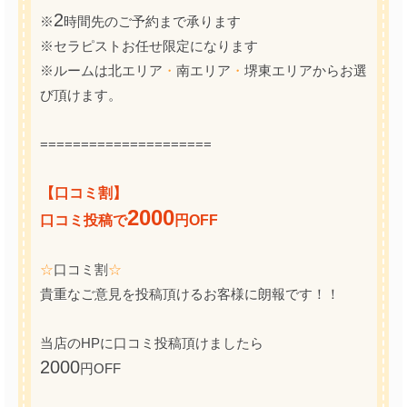
2
※
時間先のご予約まで承ります
※セラピストお任せ限定になります
※ルームは北エリア
・
南エリア
・
堺東エリアからお選
び頂けます。
=====================
【口コミ割】
2000
口コミ投稿で
円OFF
☆
口コミ割
☆
貴重なご意見を投稿頂けるお客様に朗報です！！
当店のHPに口コミ投稿頂けましたら
2000
円OFF