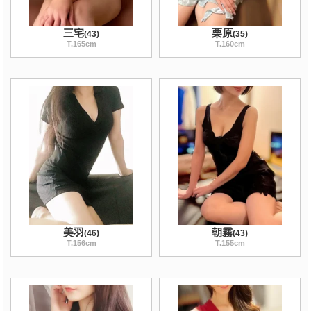
三宅
栗原
(
43
)
(
35
)
T
.165
cm
T
.160
cm
美羽
朝霧
(
46
)
(
43
)
T
.156
cm
T
.155
cm