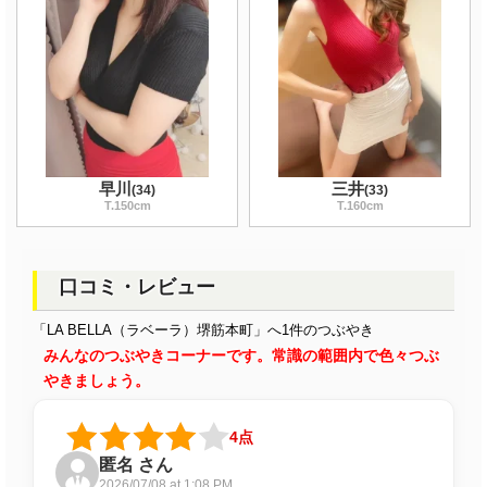
早川
三井
(
34
)
(
33
)
T
.150
cm
T
.160
cm
口コミ・レビュー
「LA BELLA（ラベーラ）堺筋本町」へ1件のつぶやき
みんなのつぶやきコーナーです。常識の範囲内で色々つぶ
やきましょう。
4点
匿名 さん
2026/07/08 at 1:08 PM