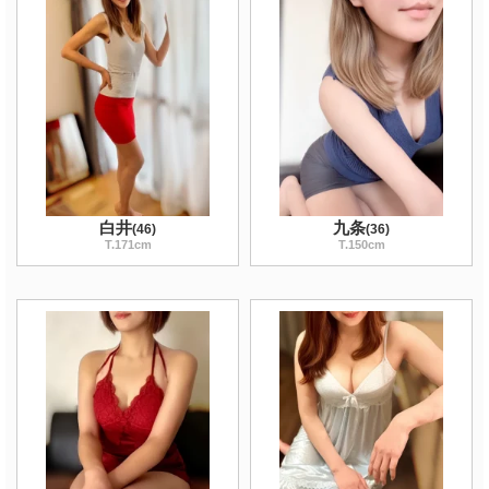
白井
九条
(
46
)
(
36
)
T
.171
cm
T
.150
cm