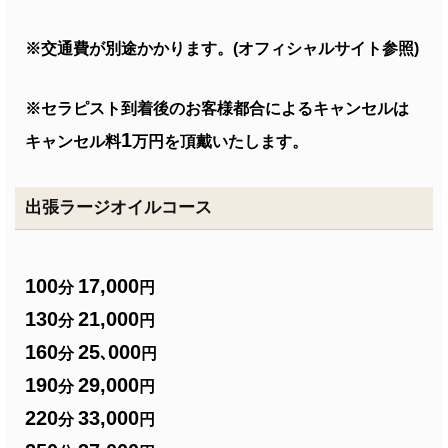
※交通費が別途かかります。(オフィシャルサイト参照)
※セラピスト到着後のお客様都合によるキャンセルは
1
キャンセル料
万円を頂戴いたします。
出張ラージオイルコース
100
17,000
分
円
130
21,000
分
円
160
25
000
分
､
円
190
29,000
分
円
220
33,000
分
円