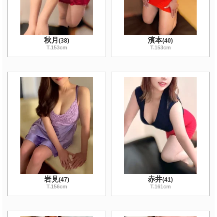
秋月
濱本
(
38
)
(
40
)
T
.153
cm
T
.153
cm
岩見
赤井
(
47
)
(
41
)
T
.156
cm
T
.161
cm