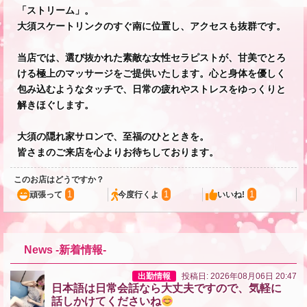
「ストリーム」。
大須スケートリンクのすぐ南に位置し、アクセスも抜群です。
当店では、選び抜かれた素敵な女性セラピストが、甘美でとろ
ける極上のマッサージをご提供いたします。心と身体を優しく
包み込むようなタッチで、日常の疲れやストレスをゆっくりと
解きほぐします。
大須の隠れ家サロンで、至福のひとときを。
皆さまのご来店を心よりお待ちしております。
このお店はどうですか？
1
1
1
頑張って
今度行くよ
いいね!
News -新着情報-
出勤情報
投稿日: 2026年08月06日 20:47
日本語は日常会話なら大丈夫ですので、気軽に
話しかけてくださいね