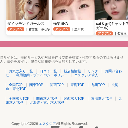
ダイヤモンドガールズ
極楽SPA
cat＆girl(キャッ
ガール)
アジアン
アジアン
｜名古屋 浄心駅
｜黒川駅
アジアン
｜名古屋
当サイトは、性的サービスや対価を伴う交際を斡旋・推奨するものではありませ
ん。法令を遵守し、健全な情報提供を目的としています。
お気に入り一覧
口コミ一覧
新店舗情報
リンク
お問い合わ
せ
利用規約・プライバシーポリシー
エスタジア求人
全国TOP
関東TOP
関西TOP
東海TOP
九州TOP
北海
道・東北TOP
全国求人TOP
関東求人TOP
関西求人TOP
東海求人TOP
九
州求人TOP
北海道・東北求人TOP
Copyright ©2026
エスタジア
All Rights Reserved.