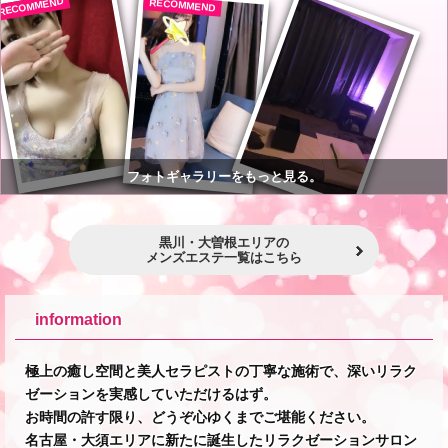
RECOMMEND
RECOMMEND
フォトギャラリーをもっと見る。
黒川・大曽根エリアの
メンズエステ一覧はこちら
information
極上の癒し空間と美人セラピストの丁寧な施術で、深いリラク
ゼーションを実感していただけるはず。
お時間の許す限り、どうぞ心ゆくまでご堪能ください。
名古屋・大須エリアに新たに誕生したリラクゼーションサロン