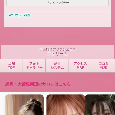
リンク・バナー
#
アジアン
#
店舗
大須観音アジアンエステ
ストリーム
店舗
フォト
割引
アクセス
口コミ
TOP
ギャラリー
システム
MAP
投稿
黒川・大曽根周辺のサロンはこちら