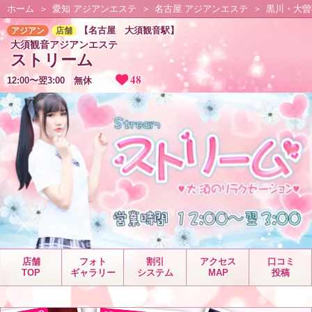
ホーム
愛知 アジアンエステ
名古屋 アジアンエステ
黒川・大曽
【名古屋 大須観音駅】
アジアン
店舗
大須観音アジアンエステ
ストリーム
48
12:00〜翌3:00 無休
店舗
フォト
割引
アクセス
口コミ
TOP
ギャラリー
システム
MAP
投稿