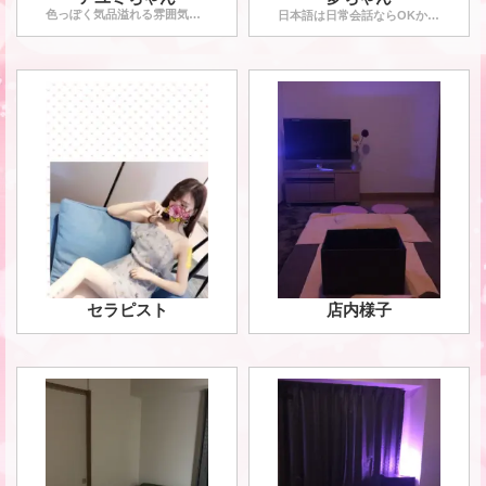
色っぽく気品溢れる雰囲気と抜群のスタイルの良さ、優しい性格で
...
（
日本語は日常会話ならOKかな？
教
セラピスト
店内様子