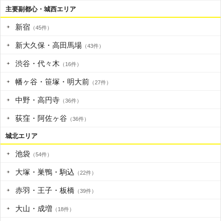
主要副都心・城西エリア
新宿
（45件）
新大久保・高田馬場
（43件）
渋谷・代々木
（16件）
幡ヶ谷・笹塚・明大前
（27件）
中野・高円寺
（36件）
荻窪・阿佐ヶ谷
（36件）
城北エリア
池袋
（54件）
大塚・巣鴨・駒込
（22件）
赤羽・王子・板橋
（39件）
大山・成増
（18件）