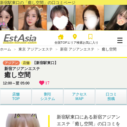
新宿駅東口の「癒し空間」の口コミページ
全国TOP
エリア検索
お気に入り
ホーム
東京 アジアンエステ
新宿 アジアンエステ
癒し空間
【新宿駅東口】
アジアン
店舗
新宿アジアンエステ
癒し空間
17
12:00～翌 05:00
店舗
割引
アクセス
口コミ
TOP
システム
MAP
投稿
新宿駅東口にある新宿アジアン
エステ「癒し空間」の口コミを