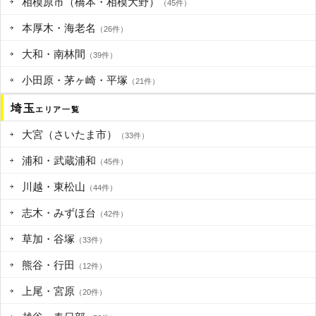
相模原市（橋本・相模大野）
（45件）
本厚木・海老名
（26件）
大和・南林間
（39件）
小田原・茅ヶ崎・平塚
（21件）
埼玉
エリア一覧
大宮（さいたま市）
（33件）
浦和・武蔵浦和
（45件）
川越・東松山
（44件）
志木・みずほ台
（42件）
草加・谷塚
（33件）
熊谷・行田
（12件）
上尾・宮原
（20件）