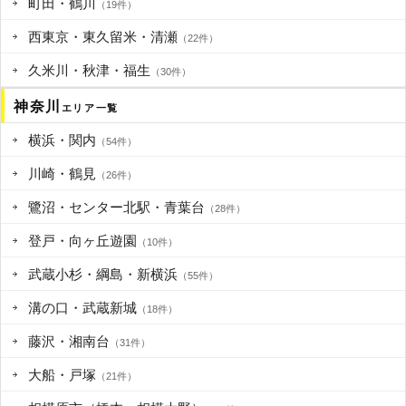
町田・鶴川
（19件）
西東京・東久留米・清瀬
（22件）
久米川・秋津・福生
（30件）
神奈川
エリア一覧
横浜・関内
（54件）
川崎・鶴見
（26件）
鷺沼・センター北駅・青葉台
（28件）
登戸・向ヶ丘遊園
（10件）
武蔵小杉・綱島・新横浜
（55件）
溝の口・武蔵新城
（18件）
藤沢・湘南台
（31件）
大船・戸塚
（21件）