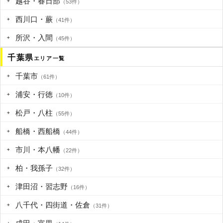
越谷・春日部
（53件）
西川口・蕨
（41件）
所沢・入間
（45件）
千葉県
エリア一覧
千葉市
（61件）
浦安・行徳
（10件）
松戸・八柱
（55件）
船橋・西船橋
（44件）
市川・本八幡
（22件）
柏・我孫子
（32件）
津田沼・習志野
（16件）
八千代・四街道・佐倉
（31件）