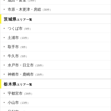
成田・富里
（14件）
市原・木更津・房総
（30件）
茨城県
エリア一覧
つくば市
（9件）
土浦市
（10件）
取手市
（9件）
牛久市
（5件）
水戸市・日立市
（18件）
神栖市・鹿嶋市
（16件）
栃木県
エリア一覧
宇都宮市
（34件）
小山市
（13件）