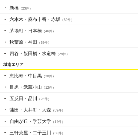
新橋
（23件）
六本木・麻布十番・赤坂
（32件）
茅場町・日本橋
（46件）
秋葉原・神田
（58件）
四谷・飯田橋・水道橋
（29件）
城南エリア
恵比寿・中目黒
（30件）
目黒・武蔵小山
（12件）
五反田・品川
（25件）
蒲田・大井町・大森
（59件）
自由が丘・学芸大学
（14件）
三軒茶屋・二子玉川
（36件）