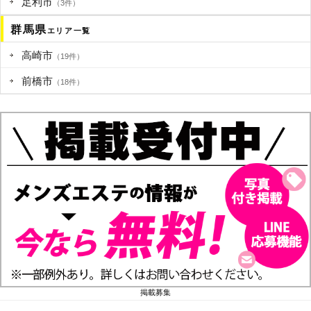
足利市
（3件）
群馬県
エリア一覧
高崎市
（19件）
前橋市
（18件）
掲載募集