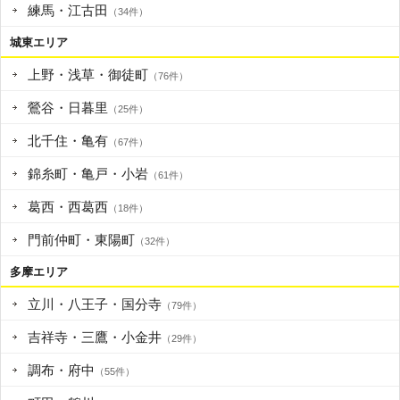
練馬・江古田
（34件）
城東エリア
上野・浅草・御徒町
（76件）
鶯谷・日暮里
（25件）
北千住・亀有
（67件）
錦糸町・亀戸・小岩
（61件）
葛西・西葛西
（18件）
門前仲町・東陽町
（32件）
多摩エリア
立川・八王子・国分寺
（79件）
吉祥寺・三鷹・小金井
（29件）
調布・府中
（55件）