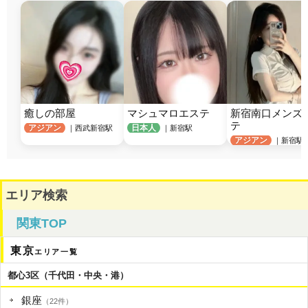
癒しの部屋
マシュマロエステ
新宿南口メンズ
テ
アジアン
日本人
｜西武新宿駅
｜新宿駅
アジアン
｜新宿駅
エリア検索
関東TOP
東京
エリア一覧
都心3区（千代田・中央・港）
銀座
（22件）