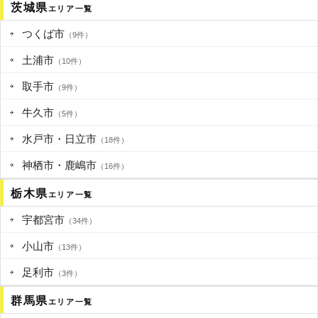
茨城県
エリア一覧
つくば市
（9件）
土浦市
（10件）
取手市
（9件）
牛久市
（5件）
水戸市・日立市
（18件）
神栖市・鹿嶋市
（16件）
栃木県
エリア一覧
宇都宮市
（34件）
小山市
（13件）
足利市
（3件）
群馬県
エリア一覧