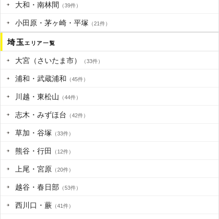
大和・南林間
（39件）
小田原・茅ヶ崎・平塚
（21件）
埼玉
エリア一覧
大宮（さいたま市）
（33件）
浦和・武蔵浦和
（45件）
川越・東松山
（44件）
志木・みずほ台
（42件）
草加・谷塚
（33件）
熊谷・行田
（12件）
上尾・宮原
（20件）
越谷・春日部
（53件）
西川口・蕨
（41件）