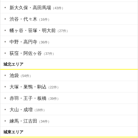
新大久保・高田馬場
（43件）
渋谷・代々木
（16件）
幡ヶ谷・笹塚・明大前
（27件）
中野・高円寺
（36件）
荻窪・阿佐ヶ谷
（37件）
城北エリア
池袋
（54件）
大塚・巣鴨・駒込
（22件）
赤羽・王子・板橋
（39件）
大山・成増
（18件）
練馬・江古田
（34件）
城東エリア