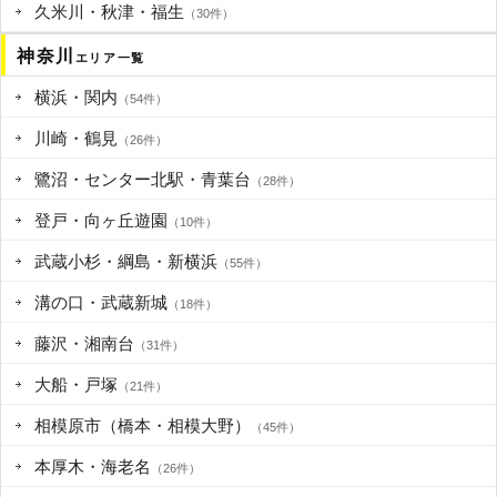
久米川・秋津・福生
（30件）
神奈川
エリア一覧
横浜・関内
（54件）
川崎・鶴見
（26件）
鷺沼・センター北駅・青葉台
（28件）
登戸・向ヶ丘遊園
（10件）
武蔵小杉・綱島・新横浜
（55件）
溝の口・武蔵新城
（18件）
藤沢・湘南台
（31件）
大船・戸塚
（21件）
相模原市（橋本・相模大野）
（45件）
本厚木・海老名
（26件）