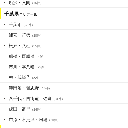
所沢・入間
（45件）
千葉県
エリア一覧
千葉市
（62件）
浦安・行徳
（10件）
松戸・八柱
（55件）
船橋・西船橋
（44件）
市川・本八幡
（22件）
柏・我孫子
（32件）
津田沼・習志野
（16件）
八千代・四街道・佐倉
（31件）
成田・富里
（14件）
市原・木更津・房総
（30件）