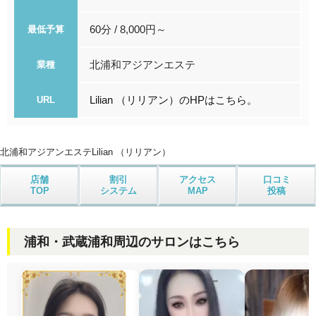
60分 / 8,000円～
最低予算
北浦和アジアンエステ
業種
Lilian （リリアン）のHPはこちら。
URL
北浦和アジアンエステ
Lilian （リリアン）
店舗
割引
アクセス
口コミ
TOP
システム
MAP
投稿
浦和・武蔵浦和周辺のサロンはこちら