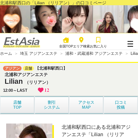
北浦和駅西口の「Lilian （リリアン）」の口コミページ
全国TOP
エリア検索
お気に入り
ホーム
埼玉 アジアンエステ
浦和・武蔵浦和 アジアンエステ
Li
【北浦和駅西口】
アジアン
店舗
北浦和アジアンエステ
Lilian
（リリアン）
12
12:00～LAST
店舗
割引
アクセス
口コミ
TOP
システム
MAP
投稿
北浦和駅西口にある北浦和アジ
アンエステ「Lilian （リリア