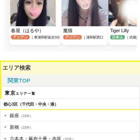
春屋（はるや）
魔猫
Tiger Lilly
アジアン
アジアン
日本人
｜東浦和駅徒歩3分
｜浦和駅西口
｜武蔵浦
エリア検索
関東TOP
東京
エリア一覧
都心3区（千代田・中央・港）
銀座
（22件）
新橋
（23件）
六本木・麻布十番・赤坂
（32件）