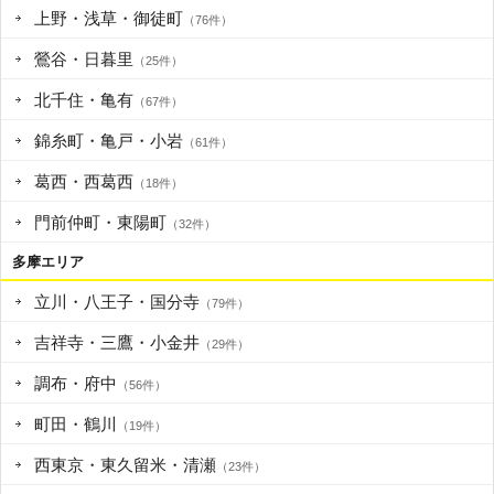
上野・浅草・御徒町
（76件）
鶯谷・日暮里
（25件）
北千住・亀有
（67件）
錦糸町・亀戸・小岩
（61件）
葛西・西葛西
（18件）
門前仲町・東陽町
（32件）
多摩エリア
立川・八王子・国分寺
（79件）
吉祥寺・三鷹・小金井
（29件）
調布・府中
（56件）
町田・鶴川
（19件）
西東京・東久留米・清瀬
（23件）