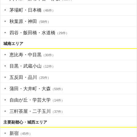
茅場町・日本橋
（46件）
秋葉原・神田
（58件）
四谷・飯田橋・水道橋
（29件）
城南エリア
恵比寿・中目黒
（30件）
目黒・武蔵小山
（12件）
五反田・品川
（25件）
蒲田・大井町・大森
（59件）
自由が丘・学芸大学
（14件）
三軒茶屋・二子玉川
（37件）
主要副都心・城西エリア
新宿
（45件）