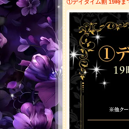
①デイタイム割 19時ま