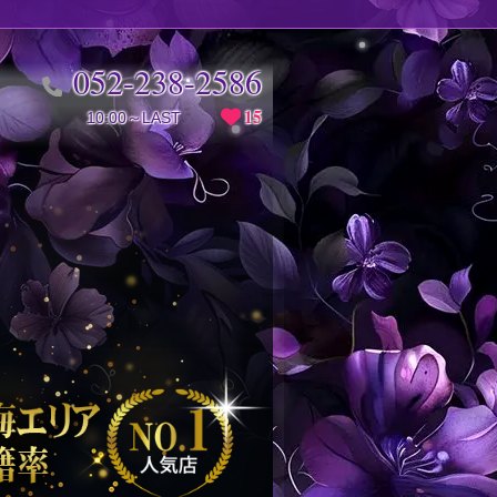
052-238-2586
15
10:00～LAST