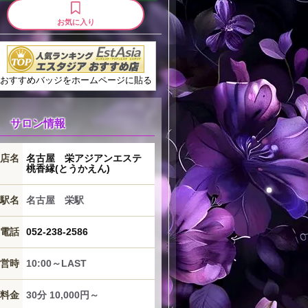
お気に入り
おすすめバッジをホームページに貼る
サロン情報
店名
名古屋 栄アジアンエステ
桃香縁(とうかえん)
駅名
名古屋 栄駅
電話
052-238-2586
営時
10:00～LAST
料金
30分 10,000円～