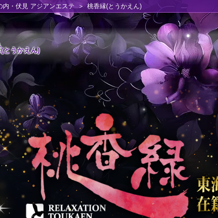
の内・伏見 アジアンエステ
桃香縁(とうかえん)
縁
(とうかえん)