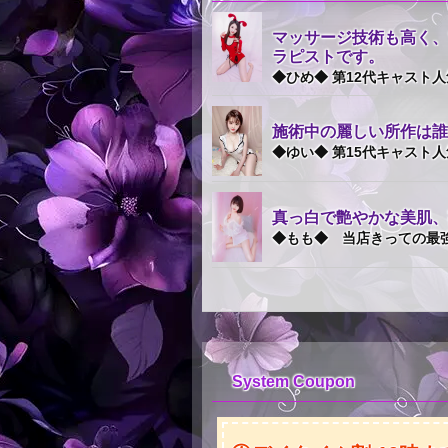
マッサージ技術も高く、
ラピストです。
◆ひめ◆ 第12代キャスト人
施術中の麗しい所作は誰
◆ゆい◆ 第15代キャスト人
真っ白で艶やかな美肌、
◆もも◆ 当店きっての最
System Coupon