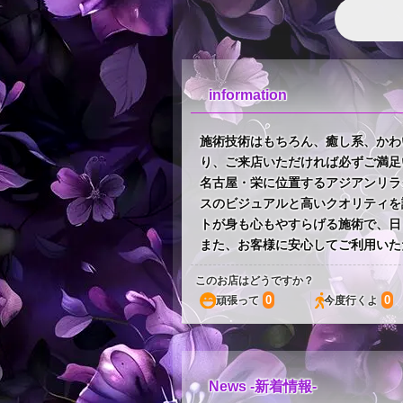
information
施術技術はもちろん、癒し系、かわ
り、ご来店いただければ必ずご満足
名古屋・栄に位置するアジアンリラ
スのビジュアルと高いクオリティを
トが身も心もやすらげる施術で、日
また、お客様に安心してご利用いた
このお店はどうですか？
0
0
頑張って
今度行くよ
News -新着情報-