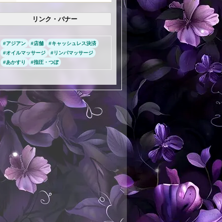
リンク・バナー
#
アジアン
#
店舗
#
キャッシュレス決済
#
オイルマッサージ
#
リンパマッサージ
#
あかすり
#
指圧・つぼ