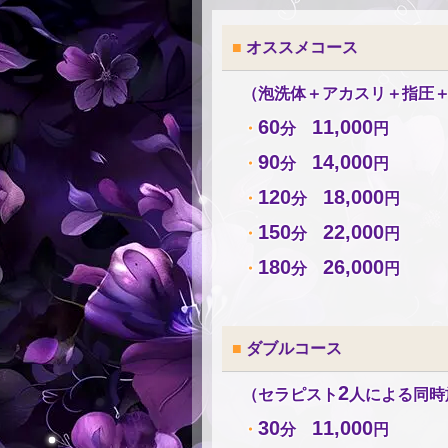
■
オススメコース
（泡洗体＋アカスリ＋指圧
60
11,000
・
分
円
90
14,000
・
分
円
120
18,000
・
分
円
150
22,000
・
分
円
180
26,000
・
分
円
■
ダブルコース
2
（セラピスト
人による同時
30
11,000
・
分
円