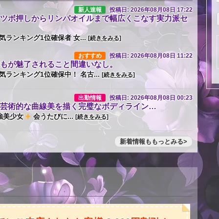
新人速報
投稿日: 2026年08月08日 17:22
ツボ押しからリンパオイルまで幅広くこなす実力派セ
気ランキング1位確保者 女...
[続きをみる]
おすすめ
投稿日: 2026年08月08日 11:22
もが魅了されること間違いなし。
気ランキング1位確保中！ 名古...
[続きをみる]
出勤情報
投稿日: 2026年08月08日 00:23
芸術的な曲線美を描く完璧なボディライン…
強美少女
会うたびに...
[続きをみる]
新着情報ももっとみる